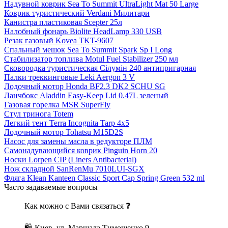
Надувной коврик Sea To Summit UltraLight Mat 50 Large
Коврик туристический Verdani Милитари
Канистра пластиковая Scepter 25л
Налобный фонарь Biolite HeadLamp 330 USB
Резак газовый Kovea TKT-9607
Спальный мешок Sea To Summit Spark Sp I Long
Стабилизатор топлива Motul Fuel Stabilizer 250 мл
Сковородка туристическая Сілумін 240 антипригарная
Палки треккинговые Leki Aergon 3 V
Лодочный мотор Honda BF2.3 DK2 SCHU SG
Ланчбокс Aladdin Easy-Keep Lid 0.47L зеленый
Газовая горелка MSR SuperFly
Стул тринога Totem
Легкий тент Terra Incognita Tarp 4x5
Лодочный мотор Tohatsu M15D2S
Насос для замены масла в редукторе ПЛМ
Самонадувающийся коврик Pinguin Horn 20
Носки Lorpen CIP (Liners Antibacterial)
Нож складной SanRenMu 7010LUI-SGX
Фляга Klean Kanteen Classic Sport Cap Spring Green 532 ml
Часто задаваемые вопросы
Как можно с Вами связаться ❓
🛍 Киев, ул. Маршала Тимошенко 9