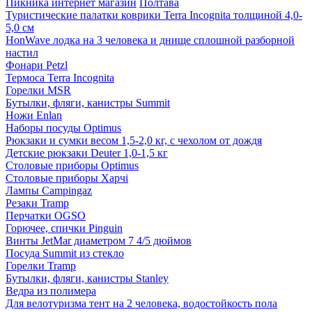
Пикника интернет магазин
Полтава
Туристические палатки коврики Terra Incognita толщиной 4,0-
5,0 см
HonWave лодка на 3 человека и днище сплошной разборной
настил
Фонари Petzl
Термоса Terra Incognita
Горелки MSR
Бутылки, фляги, канистры Summit
Ножи Enlan
Наборы посуды Optimus
Рюкзаки и сумки весом 1,5-2,0 кг, с чехолом от дождя
Детские рюкзаки Deuter 1,0-1,5 кг
Столовые приборы Optimus
Столовые приборы Харчі
Лампы Campingaz
Резаки Tramp
Перчатки OGSO
Горючее, спички Pinguin
Винты JetMar диаметром 7 4/5 дюймов
Посуда Summit из стекло
Горелки Tramp
Бутылки, фляги, канистры Stanley
Ведра из полимера
Для велотуризма тент на 2 человека, водостойкость пола