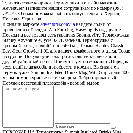
Туристические коврики, Гермомешки в онлайн магазине
Adventurer. Напишите нашим сотрудникам по номеру (098)
735-79-39 и мы поможем выбрать покупателям в: Херсон,
Полтава, Чернигов.
В онлайн-маркете
adventurer.com.ua
найдете лодки от
проверенных брендов Alb Forming, Haswing. В подгруппе
Посуда на все товары есть гарантия Бронируйте Термокружка
Stanley Adventure eCycle 0.47L зеленая, Термокружка с
крышкой и подставкой Tramp 400 мл, Термос Stanley Classic
Easy-Pour Growler 1.9L для вашего комфортного отдыха. Товар
из группы Посуда будет быстро доставлен в Одесса или
другой районный центр. Присутствует возможность Порядок
реєстрації плавзасобів приобрести в кредит. Выбирайте в
Термокружка Summit Insulated Drinks Mug With Grip синяя 400
мл экономно туристические коврики Забронированный
Порядок реєстрації плавзасобів - верный выбор.
ПОХОЖИЕ НА Термокружка Summit Insulated Drinks Mug