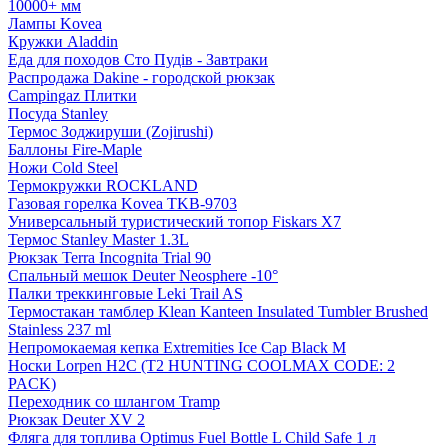
10000+ мм
Лампы Kovea
Кружки Aladdin
Еда для походов Сто Пудів - Завтраки
Распродажа Dakine - городской рюкзак
Campingaz Плитки
Посуда Stanley
Термос Зоджируши (Zojirushi)
Баллоны Fire-Maple
Ножи Cold Steel
Термокружки ROCKLAND
Газовая горелка Kovea TKB-9703
Универсальный туристический топор Fiskars X7
Термос Stanley Master 1.3L
Рюкзак Terra Incognita Trial 90
Спальный мешок Deuter Neosphere -10°
Палки треккинговые Leki Trail AS
Термостакан тамблер Klean Kanteen Insulated Tumbler Brushed
Stainless 237 ml
Непромокаемая кепка Extremities Ice Cap Black M
Носки Lorpen H2C (T2 HUNTING COOLMAX CODE: 2
PACK)
Переходник со шлангом Tramp
Рюкзак Deuter XV 2
Фляга для топлива Optimus Fuel Bottle L Child Safe 1 л