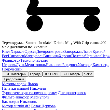
Термокружка Summit Insulated Drinks Mug With Grip синяя 400
мл с доставкой по Украине:
Киев
Харьков
Одесса
Днепропетровск
Запорожье
Львов
Кривой
Рог
Николаев
Мариуполь
Винница
Херсон
Полтава
Чернигов
Черк
Франковск
Тернополь
Белая
Церковь
Луцк
Мелитополь
Никополь
Бердянск
Ужгород
Каменец-
Подольский
ТОП Категории
Города
ТОП Теги
ТОП Товары
ЧаВо
Предложения
Моторы лодок
Львов
Палатки marmot
Николаев
Туристическую газовую горелку
Днепропетровск
Фильтр аквафор
Мариуполь
Бак лодки
Никополь
Мотор suzuki df2
Белая Церковь