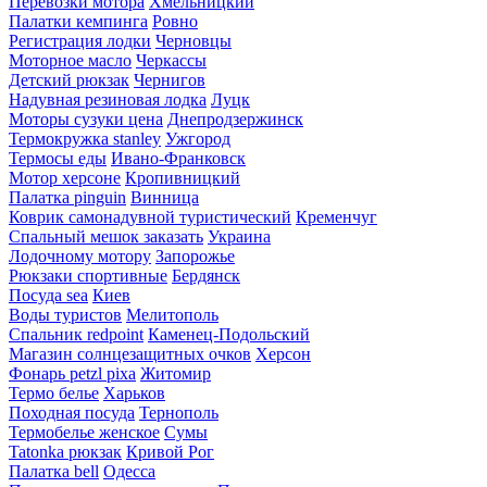
Перевозки мотора
Хмельницкий
Палатки кемпинга
Ровно
Регистрация лодки
Черновцы
Моторное масло
Черкассы
Детский рюкзак
Чернигов
Надувная резиновая лодка
Луцк
Моторы сузуки цена
Днепродзержинск
Термокружка stanley
Ужгород
Термосы еды
Ивано-Франковск
Мотор херсоне
Кропивницкий
Палатка pinguin
Винница
Коврик самонадувной туристический
Кременчуг
Спальный мешок заказать
Украина
Лодочному мотору
Запорожье
Рюкзаки спортивные
Бердянск
Посуда sea
Киев
Воды туристов
Мелитополь
Спальник redpoint
Каменец-Подольский
Магазин солнцезащитных очков
Херсон
Фонарь petzl pixa
Житомир
Термо белье
Харьков
Походная посуда
Тернополь
Термобелье женское
Сумы
Tatonka рюкзак
Кривой Рог
Палатка bell
Одесса