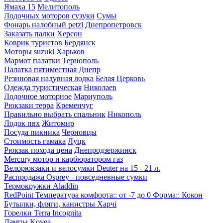
Ямаха 15
Мелитополь
Лодочных моторов сузуки
Сумы
Фонарь налобный petzl
Днепропетровск
Заказать палки
Херсон
Коврик туристов
Бердянск
Моторы suzuki
Харьков
Мармот палатки
Тернополь
Палатка пятиместная
Днепр
Резиновая надувная лодка
Белая Церковь
Одежда туристическая
Николаев
Лодочное моторное
Мариуполь
Рюкзаки терра
Кременчуг
Правильно выбрать спальник
Никополь
Лодок пвх
Житомир
Посуда пикника
Черновцы
Стоимость гамака
Луцк
Рюкзак похода цена
Днепродзержинск
Mercury мотор и карбюратором газ
Велорюкзаки и велосумки Deuter на 15 - 21 л.
Распродажа Osprey - повседневные сумки
Термокружки Aladdin
RedPoint Температура комфорта:: от -7 до 0 Форма:: Кокон
Бутылки, фляги, канистры Харчі
Горелки Terra Incognita
Лампы Kovea