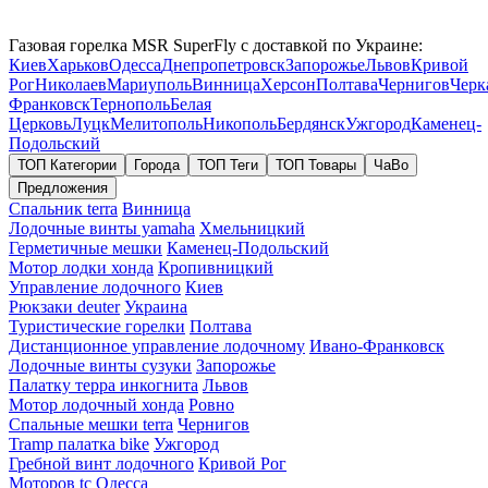
Газовая горелка MSR SuperFly с доставкой по Украине:
Киев
Харьков
Одесса
Днепропетровск
Запорожье
Львов
Кривой
Рог
Николаев
Мариуполь
Винница
Херсон
Полтава
Чернигов
Черк
Франковск
Тернополь
Белая
Церковь
Луцк
Мелитополь
Никополь
Бердянск
Ужгород
Каменец-
Подольский
ТОП Категории
Города
ТОП Теги
ТОП Товары
ЧаВо
Предложения
Спальник terra
Винница
Лодочные винты yamaha
Хмельницкий
Герметичные мешки
Каменец-Подольский
Мотор лодки хонда
Кропивницкий
Управление лодочного
Киев
Рюкзаки deuter
Украина
Туристические горелки
Полтава
Дистанционное управление лодочному
Ивано-Франковск
Лодочные винты сузуки
Запорожье
Палатку терра инкогнита
Львов
Мотор лодочный хонда
Ровно
Спальные мешки terra
Чернигов
Tramp палатка bike
Ужгород
Гребной винт лодочного
Кривой Рог
Моторов tc
Одесса