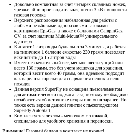
Довольно компактная за счет четырех складных ножек,
чрезвычайно производительная, почти 3 кВт мощности
газовая горелка
Верхнего расположения набаллонная для работы с
любыми резьбовыми одноразовыми газовыми
картиджами Epi-Gas, а также с баллонами CampinGaz
CV, за счет наличия Multi-Mount™ универсального
адаптера
Кипятит 1 литр воды буквально за 3 минуты, а работая
на типичном 1 баллоне емкостью 230 грамм позволяет
вскипятить до 15 литров воды
Имеет незначительный вес, меньше шести унций или
всего 130 грамм, это без учета мешочка для хранения,
который весит всего 40 грамм, она идеально подходит
как варианта горелки для снаряжения пеших и вело
походов
Данная версия SuperFly не оснащена пьезоэлементом
для автоматического поджога газа, поэтому необходимо
позаботиться об источнике искры или огня заранее. Но
также есть версия данной плитки с пьезоподжигом
SuperFly AutoStart
Комплектуется чехлом - мешочком с затяжкой,
специально для удобного хранения и переноски.
Внимание! Газовый баллон в комплект не входит!