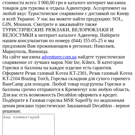
стоимости всего 3 900,00 грн в каталоге интернет магазина
товаров для туризма и отдыха Адвентурер. Ассортимент на
любой вкус Туристическое снаряжение с доставкой по Киеву
и всей Украине. У нас вы можете найти продукцию: SOL,
GIN, Mousson. Смотрите и заказывайте также
ТУРИСТИЧЕСКИЕ РЮКЗАКИ, ВЕЛОРЮКЗАКИ И
ВЕЛОСУМКИ в интернет каталоге Адвенчер. Наберите
нашим консультантам по номеру (044) 355-05-25 и мы
предложим Вам проживающим в регионах: Николаев,
Мариуполь, Винница.
На сайте магазина
adventurer.com.ua
найдете туристическое
снаряжение от лучших марок Nite Ize, Kilnex. В категории
Горелки и баллоны на каждое изделие есть гарантия.
Оформите Резак газовый Kovea KT-2301, Резак газовый Kovea
KT-2104 Brazing Torch, Горелка складная для сухого горючего
BaseCamp для походов. Любой товар подгруппы Горелки и
баллоны срочно отправится в Кременчуг или любую область.
Для вас есть возможность Decathlon оформить в кредит.
Подберите в Газовая горелка MSR SuperFly по акционным
ценам рюкзаки туристические Заказанный Decathlon - верное
решение.