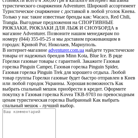
стоимости всего 4 500,00 грн в каталоге интернет магазина
туристического снаряжения Adventurer. Широкий ассортимент
Туристическое снаряжение с доставкой в любой уголок Киева.
Только у нас такие известные бренды как: Wacaco, Red Chili,
Trangia. Выгодные предложения на СПОРТИВНЫЕ
РЮКЗАКИ, РЮКЗАКИ ДЛЯ ЛЫЖ И СНОУБОРДА в
магазине Adventurer. Позвоните нашим менеджерам по
номеру (044) 355-05-25 и мы доставим проживающим в
городах: Кривой Рог, Николаев, Мариуполь.
В интернет-магазине
adventurer.com.ua
найдете туристические
товары от надежных брендов Minn Kota, Blue Ice. В ряде
Горелки газовые товары с гарантией. Закажите Газовая
горелка Pinguin Camper, Газовая горелка Pinguin Spider,
Газовая горелка Pinguin Trek для хорошего отдыха. Любой
товар группы Горелки газовые будет быстро отправлен в Киев
или любой городок Украины. Хорошая возможность Как
выбрать спальный мешок приобрести в кредит. Оформите
покупку в Газовая горелка Kovea TKB-9703 по превосходным
ценам туристическая горелка Выбранный Как выбрать
спальный мешок - лучший выбор.