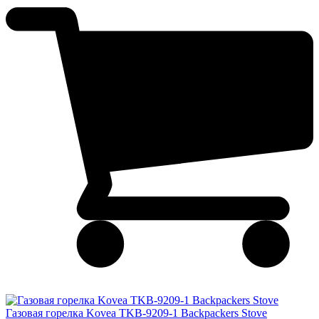
Газовая горелка Kovea TKB-9209-1 Backpackers Stove