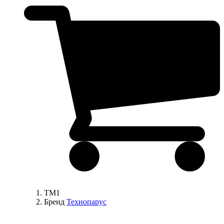
ТM1
Бренд
Технопарус