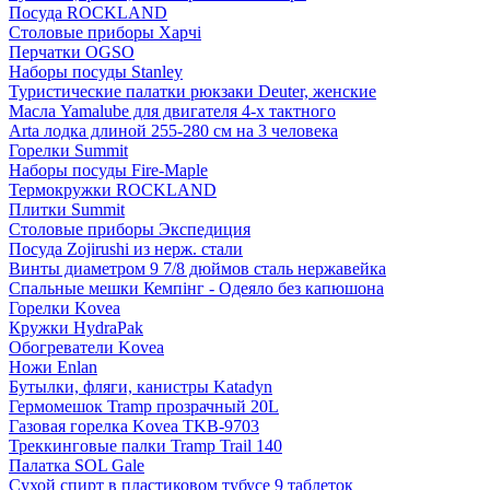
Посуда ROCKLAND
Столовые приборы Харчі
Перчатки OGSO
Наборы посуды Stanley
Туристические палатки рюкзаки Deuter, женские
Масла Yamalube для двигателя 4-х тактного
Arta лодка длиной 255-280 см на 3 человека
Горелки Summit
Наборы посуды Fire-Maple
Термокружки ROCKLAND
Плитки Summit
Столовые приборы Экспедиция
Посуда Zojirushi из нерж. стали
Винты диаметром 9 7/8 дюймов сталь нержавейка
Спальные мешки Кемпінг - Одеяло без капюшона
Горелки Kovea
Кружки HydraPak
Обогреватели Kovea
Ножи Enlan
Бутылки, фляги, канистры Katadyn
Гермомешок Tramp прозрачный 20L
Газовая горелка Kovea TKB-9703
Треккинговые палки Tramp Trail 140
Палатка SOL Gale
Сухой спирт в пластиковом тубусе 9 таблеток