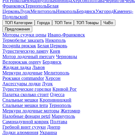
Рог
Николаев
Мариуполь
Винница
Херсон
Полтава
Чернигов
Черк
Франковск
Тернополь
Белая
Церковь
Луцк
Мелитополь
Никополь
Бердянск
Ужгород
Каменец-
Подольский
ТОП Категории
Города
ТОП Теги
ТОП Товары
ЧаВо
Предложения
Моторы сузуки цены
Ивано-Франковск
Термобелье заказать
Никополь
Incognita рюкзак
Белая Церковь
Туристическую лампу
Киев
Мотор лодочный mercury
Черновцы
Велорюкзак osprey
Бердянск
Жидкая ладка
Львов
Меркури лодочные
Мелитополь
Рюкзаки commandor
Херсон
Аксессуары лодки
Луцк
Туристические горелки
Кривой Рог
Палатка сколько стоит
Одесса
Спальные мешки
Кропивницкий
Спальные мешки terra
Тернополь
Меркури лодочные моторы
Житомир
Налобные фонари petzl
Мариуполь
Самонадувной коврик
Полтава
Гребной винт сузуки
Днепр
Лодки алюминия
Украина