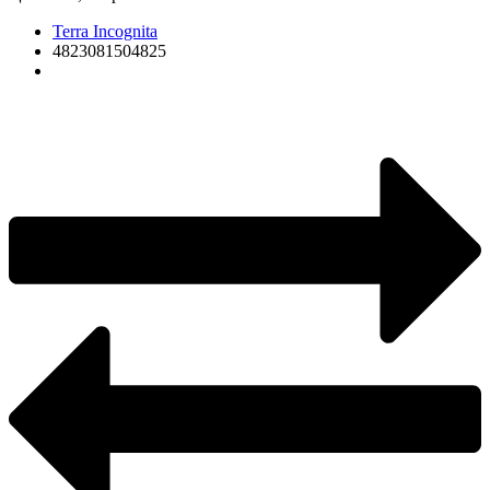
Terra Incognita
4823081504825