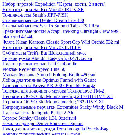
Набор игровой Expedition "Карты, кости, 2 виста"
Нож складной SanRenMu 6070RUX-SK
Точилка-весы Smith's JIFF-FISH
Спальный мешок Deuter Dream Lite 350
Спальный мешок Sea To Summit Talus TS I Reg
Треккинговые носки Accapi Trekking Ultralight Crew 999
black/red 42-44
Фляга Klean Kanteen Classic Sport Cap Wild Orchid 532 ml
Нож складной SanRenMu 7030LTI-PH
Сублиматы Trek'n Eat Шоколадный мусс
Термокружка Aladdin Easy Grip 0,47L белая
Палки треккинговые Leki Carbonlite
Рюкзак RedPoint Speed Line 50
Мягкая бутылка Summit Folding Bottle 480 мл
Лейка для топлива Optimus Funnel with Gauze
Газовая плита Kovea KR-2007 Portable Range
Тележка для лодочного мотора Технопарус ТM-2
Перчатки OGSO Ski Mountaineering 2370TH-HVY XL
Перчатки OGSO Ski Mountaineering 7622HVY XL
Непродуваемые перчатки Extremities Sticky Windy Black M
Палатка Terra Incognita Platou 2 Alu
Термос Stanley Classic 1.3L Зеленый
Чехол от дождя Deuter Raincover Square
Накидка, пончо от дождя Terra Incognita PonchoBag
Коврик туристический Verdani Поход