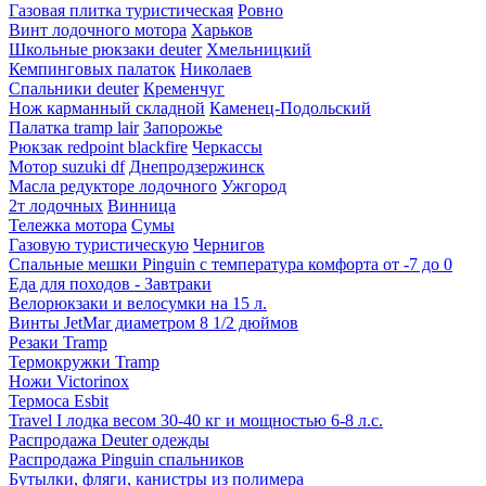
Газовая плитка туристическая
Ровно
Винт лодочного мотора
Харьков
Школьные рюкзаки deuter
Хмельницкий
Кемпинговых палаток
Николаев
Спальники deuter
Кременчуг
Нож карманный складной
Каменец-Подольский
Палатка tramp lair
Запорожье
Рюкзак redpoint blackfire
Черкассы
Мотор suzuki df
Днепродзержинск
Масла редукторе лодочного
Ужгород
2т лодочных
Винница
Тележка мотора
Сумы
Газовую туристическую
Чернигов
Спальные мешки Pinguin с температура комфорта от -7 до 0
Еда для походов - Завтраки
Велорюкзаки и велосумки на 15 л.
Винты JetMar диаметром 8 1/2 дюймов
Резаки Tramp
Термокружки Tramp
Ножи Victorinox
Термоса Esbit
Travel I лодка весом 30-40 кг и мощностью 6-8 л.с.
Распродажа Deuter одежды
Распродажа Pinguin спальников
Бутылки, фляги, канистры из полимера