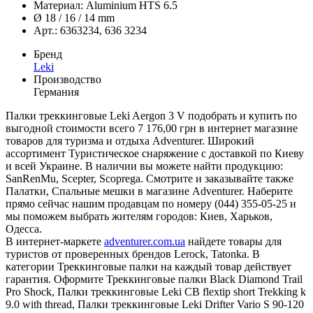
Материал: Aluminium HTS 6.5
Ø 18 / 16 / 14 mm
Арт.: 6363234, 636 3234
Бренд
Leki
Производство
Германия
Палки треккинговые Leki Aergon 3 V подобрать и купить по
выгодной стоимости всего 7 176,00 грн в интернет магазине
товаров для туризма и отдыха Adventurer. Широкий
ассортимент Туристическое снаряжение с доставкой по Киеву
и всей Украине. В наличии вы можете найти продукцию:
SanRenMu, Scepter, Scoprega. Смотрите и заказывайте также
Палатки, Спальные мешки в магазине Adventurer. Наберите
прямо сейчас нашим продавцам по номеру (044) 355-05-25 и
мы поможем выбрать жителям городов: Киев, Харьков,
Одесса.
В интернет-маркете
adventurer.com.ua
найдете товары для
туристов от проверенных брендов Lerock, Tatonka. В
категории Треккинговые палки на каждый товар действует
гарантия. Оформите Треккинговые палки Black Diamond Trail
Pro Shock, Палки треккинговые Leki CB flextip short Trekking k
9.0 with thread, Палки треккинговые Leki Drifter Vario S 90-120