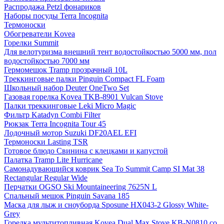
Распродажа Petzl фонариков
Наборы посуды Terra Incognita
Термоноски
Обогреватели Kovea
Горелки Summit
Для велотуризма внешний тент водостойкостью 5000 мм, пол
водостойкостью 7000 мм
Гермомешок Tramp прозрачный 10L
Tреккинговые палки Pinguin Compact FL Foam
Школьный набор Deuter OneTwo Set
Газовая горелка Kovea TKB-8901 Vulcan Stove
Палки треккинговые Leki Micro Magic
Фильтр Katadyn Combi Filter
Рюкзак Terra Incognita Tour 45
Лодочный мотор Suzuki DF20AEL EFI
Термоноски Lasting TSR
Готовое блюдо Свинина с клецками и капустой
Палатка Tramp Lite Hurricane
Самонадувающийся коврик Sea To Summit Camp SI Mat 38
Rectangular Regular Wide
Перчатки OGSO Ski Mountaineering 7625N L
Спальный мешок Pinguin Savana 185
Маска для лыж и сноуборда Sposune HX043-2 Glossy White-
Grey
Горелка мультитопливная Kovea Dual Max Stove KB-N0810 со