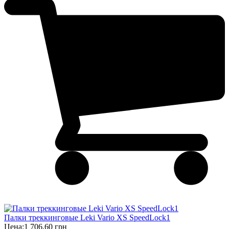
Палки треккинговые Leki Vario XS SpeedLock1
Цена:
1 706,60 грн