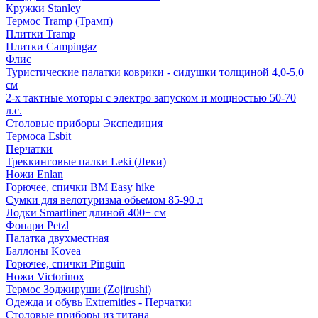
Кружки Stanley
Термос Tramp (Трамп)
Плитки Tramp
Плитки Campingaz
Флис
Туристические палатки коврики - сидушки толщиной 4,0-5,0
см
2-х тактные моторы с электро запуском и мощностью 50-70
л.с.
Столовые приборы Экспедиция
Термоса Esbit
Перчатки
Треккинговые палки Leki (Леки)
Ножи Enlan
Горючее, спички BM Easy hike
Сумки для велотуризма обьемом 85-90 л
Лодки Smartliner длиной 400+ см
Фонари Petzl
Палатка двухместная
Баллоны Kovea
Горючее, спички Pinguin
Ножи Victorinox
Термос Зоджируши (Zojirushi)
Одежда и обувь Extremities - Перчатки
Столовые приборы из титана