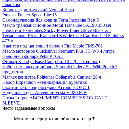
шлангом
Коврик туристический Verdani Нато
Рюкзак Deuter Speed Lite 15
Самонадувающийся коврик Terra Incognita Rest 5
Масло трансмиссионное Motul Translube SAE90 350 мл
Перчатки Extremities Sticky Power Liner Glove Black XL
Термочашка Klean Kanteen TKWide Cafe Cap Brushed Stainless
473 мл
Адаптер под цанговый баллон Fire Maple FMS-701
Масло моторное Quicksilver Premium Plus TC-W3 4 литра
Налобный фонарь Petzl PIXA 3
Фильтр Katadyn Base Camp Pro 10 л (black edition)
Набор столовых приборов Summit Cutlery Set With Pouch 5
предметов
Мягкая канистра Politainer Collapsible Canister 20 л
Набор Expedition «Реинкарнация Буратино»
Охотничье-рыбацкая сумка Acropolis ОРС-1
Надувная лодка Adventure Vesta V-380 RIB
Гетры Lorpen ABCM (MEN'S COMPRESSION CALF
SLEEVE)
Часто задаваемые вопросы
Можно ли вернуть или обменять товар ❓