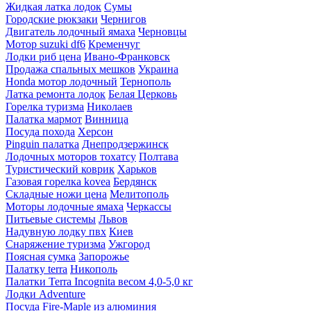
Жидкая латка лодок
Сумы
Городские рюкзаки
Чернигов
Двигатель лодочный ямаха
Черновцы
Мотор suzuki df6
Кременчуг
Лодки риб цена
Ивано-Франковск
Продажа спальных мешков
Украина
Honda мотор лодочный
Тернополь
Латка ремонта лодок
Белая Церковь
Горелка туризма
Николаев
Палатка мармот
Винница
Посуда похода
Херсон
Pinguin палатка
Днепродзержинск
Лодочных моторов тохатсу
Полтава
Туристический коврик
Харьков
Газовая горелка kovea
Бердянск
Складные ножи цена
Мелитополь
Моторы лодочные ямаха
Черкассы
Питьевые системы
Львов
Надувную лодку пвх
Киев
Снаряжение туризма
Ужгород
Поясная сумка
Запорожье
Палатку terra
Никополь
Палатки Terra Incognita весом 4,0-5,0 кг
Лодки Adventure
Посуда Fire-Maple из алюминия