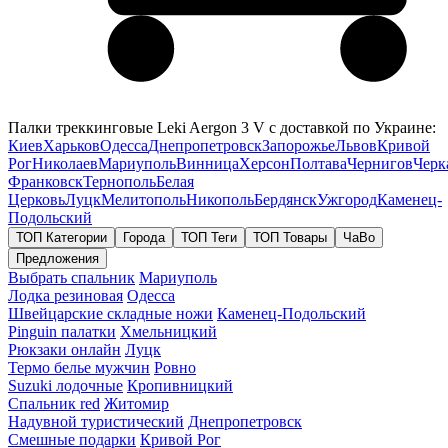
Палки треккинговые Leki Aergon 3 V с доставкой по Украине:
Киев
Харьков
Одесса
Днепропетровск
Запорожье
Львов
Кривой
Рог
Николаев
Мариуполь
Винница
Херсон
Полтава
Чернигов
Черк
Франковск
Тернополь
Белая
Церковь
Луцк
Мелитополь
Никополь
Бердянск
Ужгород
Каменец-
Подольский
ТОП Категории
Города
ТОП Теги
ТОП Товары
ЧаВо
Предложения
Выбрать спальник
Мариуполь
Лодка резиновая
Одесса
Швейцарские складные ножи
Каменец-Подольский
Pinguin палатки
Хмельницкий
Рюкзаки онлайн
Луцк
Термо белье мужчин
Ровно
Suzuki лодочные
Кропивницкий
Спальник red
Житомир
Надувной туристический
Днепропетровск
Смешные подарки
Кривой Рог