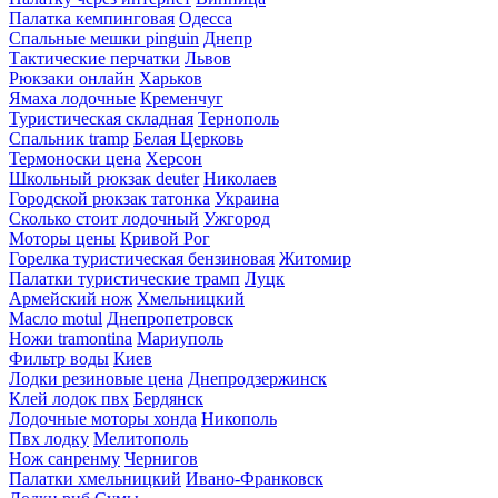
Палатка кемпинговая
Одесса
Спальные мешки pinguin
Днепр
Тактические перчатки
Львов
Рюкзаки онлайн
Харьков
Ямаха лодочные
Кременчуг
Туристическая складная
Тернополь
Спальник tramp
Белая Церковь
Термоноски цена
Херсон
Школьный рюкзак deuter
Николаев
Городской рюкзак татонка
Украина
Сколько стоит лодочный
Ужгород
Моторы цены
Кривой Рог
Горелка туристическая бензиновая
Житомир
Палатки туристические трамп
Луцк
Армейский нож
Хмельницкий
Масло motul
Днепропетровск
Ножи tramontina
Мариуполь
Фильтр воды
Киев
Лодки резиновые цена
Днепродзержинск
Клей лодок пвх
Бердянск
Лодочные моторы хонда
Никополь
Пвх лодку
Мелитополь
Нож санренму
Чернигов
Палатки хмельницкий
Ивано-Франковск