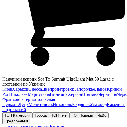
Надувной коврик Sea To Summit UltraLight Mat 50 Large с
доставкой по Украине:
Киев
Харьков
Одесса
Днепропетровск
Запорожье
Львов
Кривой
Рог
Николаев
Мариуполь
Винница
Херсон
Полтава
Чернигов
Черк
Франковск
Тернополь
Белая
Церковь
Луцк
Мелитополь
Никополь
Бердянск
Ужгород
Каменец-
Подольский
ТОП Категории
Города
ТОП Теги
ТОП Товары
ЧаВо
Предложения
Палатку через интернет
Винница