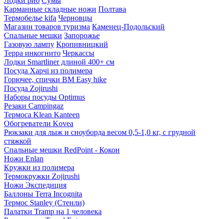
Лодки риб
Сумы
Карманные складные ножи
Полтава
Термобелье kifa
Черновцы
Магазин товаров туризма
Каменец-Подольский
Спальные мешки
Запорожье
Газовую лампу
Кропивницкий
Терра инкогнито
Черкассы
Лодки Smartliner длиной 400+ см
Посуда Харчі из полимера
Горючее, спички BM Easy hike
Посуда Zojirushi
Наборы посуды Optimus
Резаки Campingaz
Термоса Klean Kanteen
Обогреватели Kovea
Рюкзаки для лыж и сноуборда весом 0,5-1,0 кг, с грудной
стяжкой
Спальные мешки RedPoint - Кокон
Ножи Enlan
Кружки из полимера
Термокружки Zojirushi
Ножи Экспедиция
Баллоны Terra Incognita
Термос Stanley (Стенли)
Палатки Tramp на 1 человека