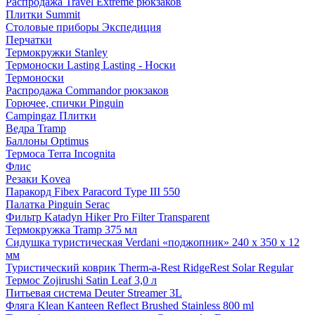
Распродажа Travel Extreme рюкзаков
Плитки Summit
Столовые приборы Экспедиция
Перчатки
Термокружки Stanley
Термоноски Lasting Lasting - Носки
Термоноски
Распродажа Commandor рюкзаков
Горючее, спички Pinguin
Campingaz Плитки
Ведра Tramp
Баллоны Optimus
Термоса Terra Incognita
Флис
Резаки Kovea
Паракорд Fibex Paracord Type III 550
Палатка Pinguin Serac
Фильтр Katadyn Hiker Pro Filter Transparent
Термокружка Tramp 375 мл
Сидушка туристическая Verdani «поджопник» 240 x 350 х 12
мм
Туристический коврик Therm-a-Rest RidgeRest Solar Regular
Термос Zojirushi Satin Leaf 3,0 л
Питьевая система Deuter Streamer 3L
Фляга Klean Kanteen Reflect Brushed Stainless 800 ml