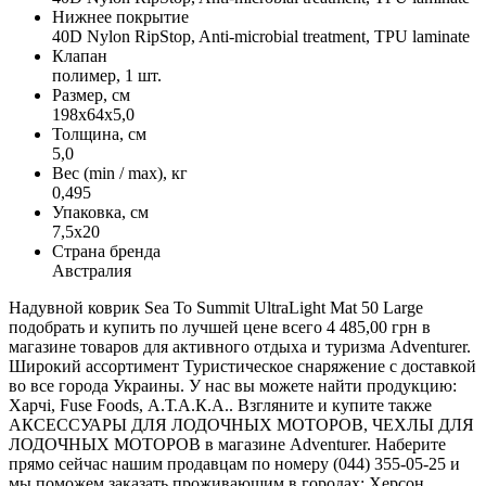
Нижнее покрытие
40D Nylon RipStop, Anti-microbial treatment, TPU laminate
Клапан
полимер, 1 шт.
Размер, см
198х64х5,0
Толщина, см
5,0
Вес (min / max), кг
0,495
Упаковка, см
7,5х20
Страна бренда
Австралия
Надувной коврик Sea To Summit UltraLight Mat 50 Large
подобрать и купить по лучшей цене всего 4 485,00 грн в
магазине товаров для активного отдыха и туризма Adventurer.
Широкий ассортимент Туристическое снаряжение с доставкой
во все города Украины. У нас вы можете найти продукцию:
Харчі, Fuse Foods, А.Т.А.К.А.. Взгляните и купите также
АКСЕССУАРЫ ДЛЯ ЛОДОЧНЫХ МОТОРОВ, ЧЕХЛЫ ДЛЯ
ЛОДОЧНЫХ МОТОРОВ в магазине Adventurer. Наберите
прямо сейчас нашим продавцам по номеру (044) 355-05-25 и
мы поможем заказать проживающим в городах: Херсон,