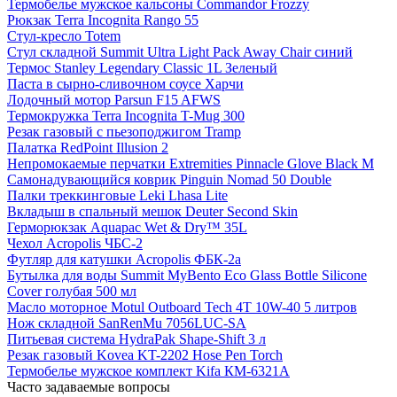
Термобелье мужское кальсоны Commandor Frozzy
Рюкзак Terra Incognita Rango 55
Стул-кресло Totem
Стул складной Summit Ultra Light Pack Away Сhair синий
Термос Stanley Legendary Classic 1L Зеленый
Паста в сырно-сливочном соусе Харчи
Лодочный мотор Parsun F15 AFWS
Термокружка Terra Incognita T-Mug 300
Резак газовый с пьезоподжигом Tramp
Палатка RedPoint Illusion 2
Непромокаемые перчатки Extremities Pinnacle Glove Black M
Самонадувающийся коврик Pinguin Nomad 50 Double
Палки треккинговые Leki Lhasa Lite
Вкладыш в спальный мешок Deuter Second Skin
Герморюкзак Aquapac Wet & Dry™ 35L
Чехол Acropolis ЧБС-2
Футляр для катушки Acropolis ФБК-2а
Бутылка для воды Summit MyBento Eco Glass Bottle Silicone
Cover голубая 500 мл
Масло моторное Motul Outboard Tech 4T 10W-40 5 литров
Нож складной SanRenMu 7056LUC-SA
Питьевая система HydraPak Shape-Shift 3 л
Резак газовый Kovea KT-2202 Hose Pen Torch
Термобелье мужское комплект Kifa КМ-6321А
Часто задаваемые вопросы