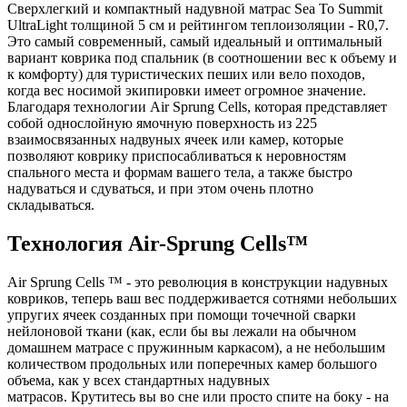
Сверхлегкий и компактный надувной матрас Sea To Summit
UltraLight толщиной 5 см и рейтингом теплоизоляции - R0,7.
Это самый современный, самый идеальный и оптимальный
вариант коврика под спальник (в соотношении вес к объему и
к комфорту) для туристических пеших или вело походов,
когда вес носимой экипировки имеет огромное значение.
Благодаря технологии Air Sprung Cells, которая представляет
собой однослойную ямочную поверхность из 225
взаимосвязанных надвуных ячеек или камер, которые
позволяют коврику приспосабливаться к неровностям
спального места и формам вашего тела, а также быстро
надуваться и сдуваться, и при этом очень плотно
складываться.
Технология Air-Sprung Cells™
Air Sprung Cells ™ - это революция в конструкции надувных
ковриков, теперь ваш вес поддерживается сотнями небольших
упругих ячеек созданных при помощи точечной сварки
нейлоновой ткани (как, если бы вы лежали на обычном
домашнем матрасе с пружинным каркасом), а не небольшим
количеством продольных или поперечных камер большого
объема, как у всех стандартных надувных
матрасов. Крутитесь вы во сне или просто спите на боку - на