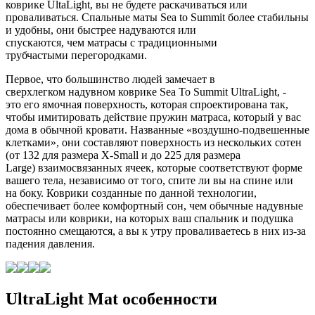
коврике UltaLight, вы не будете раскачиваться или
проваливаться. Спальные маты Sea to Summit более стабильны
и удобны, они быстрее надуваются или
спускаются, чем матрасы с традиционными
трубчастыми перегородками.
Первое, что большинство людей замечает в
сверхлегком надувном коврике Sea To Summit UltraLight, -
это его ямочная поверхность, которая спроектирована так,
чтобы имитировать действие пружин матраса, который у вас
дома в обычной кровати. Названные «воздушно-подвешенные
клетками», они составляют поверхность из нескольких сотен
(от 132 для размера X-Small и до 225 для размера
Large) взаимосвязанных ячеек, которые соответствуют форме
вашего тела, независимо от того, спите ли вы на спине или
на боку. Коврики созданные по данной технологии,
обеспечивает более комфортный сон, чем обычные надувные
матрасы или коврики, на которых ваш спальник и подушка
постоянно смещаются, а вы к утру проваливаетесь в них из-за
падения давления.
UltraLight Mat особенности