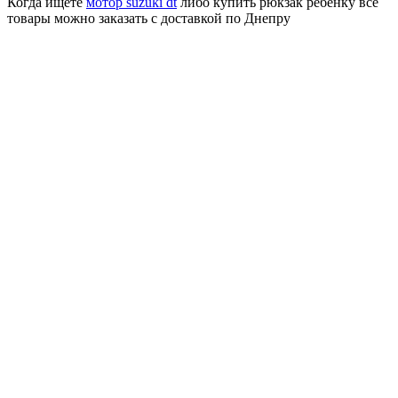
Когда ищете
мотор suzuki dt
либо купить рюкзак ребенку все
товары можно заказать с доставкой по Днепру