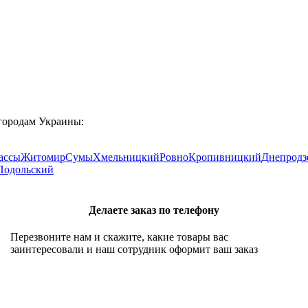
 городам Украины:
ассы
Житомир
Сумы
Хмельницкий
Ровно
Кропивницкий
Днепродз
Подольский
Делаете заказ по телефону
Перезвоните нам и скажите, какие товары вас
заинтересовали и наш сотрудник оформит ваш заказ