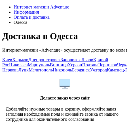
Интернет магазин Adventure
Информация
Оплата и доставка
Одесса
Доставка в Одесса
Интернет-магазин «Adventure» осуществляет доставку по всем
Киев
Харьков
Днепропетровск
Запорожье
Львов
Кривой
Рог
Николаев
Мариуполь
Винница
Херсон
Полтава
Чернигов
Черк
Церковь
Луцк
Мелитополь
Никополь
Бердянск
Ужгород
Каменец-
Делаете заказ через сайт
Добавляйте нужные товары в корзину, оформляйте заказ
заполняя необходимые поля и ожидайте звонка от нашего
сотрудника для окончательного согласования