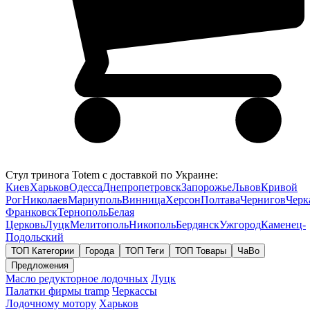
Стул тринога Totem с доставкой по Украине:
Киев
Харьков
Одесса
Днепропетровск
Запорожье
Львов
Кривой
Рог
Николаев
Мариуполь
Винница
Херсон
Полтава
Чернигов
Черк
Франковск
Тернополь
Белая
Церковь
Луцк
Мелитополь
Никополь
Бердянск
Ужгород
Каменец-
Подольский
ТОП Категории
Города
ТОП Теги
ТОП Товары
ЧаВо
Предложения
Масло редукторное лодочных
Луцк
Палатки фирмы tramp
Черкассы
Лодочному мотору
Харьков