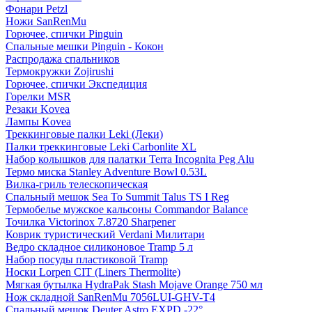
Фонари Petzl
Ножи SanRenMu
Горючее, спички Pinguin
Спальные мешки Pinguin - Кокон
Распродажа спальников
Термокружки Zojirushi
Горючее, спички Экспедиция
Горелки MSR
Резаки Kovea
Лампы Kovea
Треккинговые палки Leki (Леки)
Палки треккинговые Leki Carbonlite XL
Набор колышков для палатки Terra Incognita Peg Alu
Термо миска Stanley Adventure Bowl 0.53L
Вилка-гриль телескопическая
Спальный мешок Sea To Summit Talus TS I Reg
Термобелье мужское кальсоны Commandor Balance
Точилка Victorinox 7.8720 Sharpener
Коврик туристический Verdani Милитари
Ведро складное силиконовое Tramp 5 л
Набор посуды пластиковой Tramp
Носки Lorpen CIT (Liners Thermolite)
Мягкая бутылка HydraPak Stash Mojave Orange 750 мл
Нож складной SanRenMu 7056LUI-GHV-T4
Спальный мешок Deuter Astro EXPD -22°