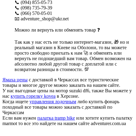
📞 (094) 855-05-73
📞 (098) 735-79-39
📞 (066) 570-05-01
📧 adventure_shop@ukr.net
Можно ли вернуть или обменять товар ❓
Так как у нас есть не только интернет-магазин, 🎁 но и
реальный магазин в Киеве на Оболони, то вы можете
просто свободно приехать к нам 🚀 и обменять или
вернуть не подошедший вам товар. Обмен возможен на
абсолютно любой другой товар с доплатой или с
возвратом разницы в стоимости. 💯
Ямаха цены
с доставкой в Черкассах все туристические
товары и многое другое можно заказать на нашем сайте.
У нас выгодные цены на мотор suzuki df6, также Вы можете у
нас
купить горелку kovea
в Херсоне.
Когда ищете
управления лодочным
либо купить фонарь
походный все товары можно заказать с доставкой по
Черкассам
Если вам нужен
палатка tramp bike
или хотите купить палатку
marmot то все это найдете на нашем сайте adventurer.com.ua