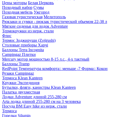
Цены моторы
Белая Церковь
Походный набор
Сумы
Походная мебель
Ужгород
Газовая туристическая
Мелитополь
Рюкзаки и сумки - рюкзак туристический обьемом 22-38 л
Мягкие сиденья для лодок Adventure
Термокружки из нерж. стали
Флис
Термос Зоджируши (Zojirushi)
Столовые приборы Харчі
Баллоны Terra Incognita
Campingaz Плитки
Mercury мотор мощностью 8-15 л.с., 4-х тактный
Баллоны Tramp
RedPoint Температура комфорта:: меньше -7 Форма:: Кокон
Резаки Campingaz
Термоса Klean Kanteen
Кружки Экспедиция
Бутылки, фляги, канистры Klean Kanteen
Палатка двухместная
Лодки Adventure длиной 255-280 см
Arta лодка длиной 255-280 см на 3 человека
Посуда BM Easy hike из нерж. стали
Термоса
Горелки Silumin