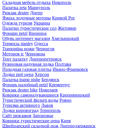
Складная мебель отдыха
Никополь
Палатка zeta
Мариуполь
Рюкзак deuter
Днепр
Ямаха лодочные моторы
Кривой Рог
Одежда туризм
Украина
Палатки туристические сол
Житомир
Фонари petzl
Винница
Обувь интернет магазин
Хмельницкий
Термосы stanley
Одесса
Tramontina ножи
Чернигов
Моторов tc
Черновцы
Тент палатку
Днепропетровск
Резиновая надувная лодка
Полтава
Походная газовая плитка
Ивано-Франковск
Лодки риб цена
Херсон
Палатка tramp nishe
Бердянск
Фонарь налобный petzl
Кременчуг
Рюкзак deuter bike
Николаев
Коврики самонадувающиеся
Кропивницкий
Туристический фильтр воды
Ровно
Туризма активного
Львов
Лодки кировоград
Тернополь
Сайт рюкзаков
Запорожье
Коврики туристические цена
Киев
Швейцарский складной нож
Днепродзержинск