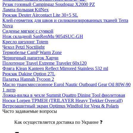
Резак гозовый Campingaz Soudogaz X2000 PZ
Лампа большая KilNex
Рюкзак Deuter Aircontact Lite 30+5 SL
Клей-герметик для швов и силиконизированных тканей Terra
Nova
Сиденье мягкое с сумкой
Нож складной SanRenMu 9054SUC-GH
Кресло шезлонг Totem
Чехол Petzl Noctilight
Термобелье CamP Warm Zone
Черничный напиток Харчи
Полотенце Travel Extreme Traveler 60х120
Фляга Klean Kanteen Reflect Mirrored Stainless 532 ml
Рюкзак Dakine Option 27L
Палатка Hannah Tycoon 2
Масло трансмиссионное Eurol Nautic Outboard Gear Oil 80W-90
1 литр
Ложка-вилка в чехле Summit Quattro Dining Tool фиолетовая
Носки Lorpen TPMEH (TRILAYER Heavy Trekker Overcalf)
Ветрозащитный экран Optimus Windfoil for Vega & Polaris
Часто задаваемые вопросы
Как осуществляется доставка по Украине ❓