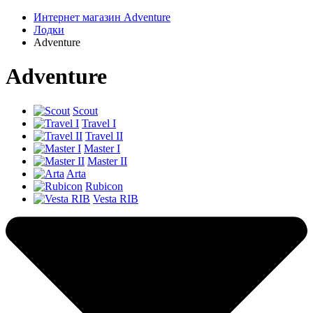
Интернет магазин Adventure
Лодки
Adventure
Adventure
Scout
Travel I
Travel II
Master I
Master II
Arta
Rubicon
Vesta RIB