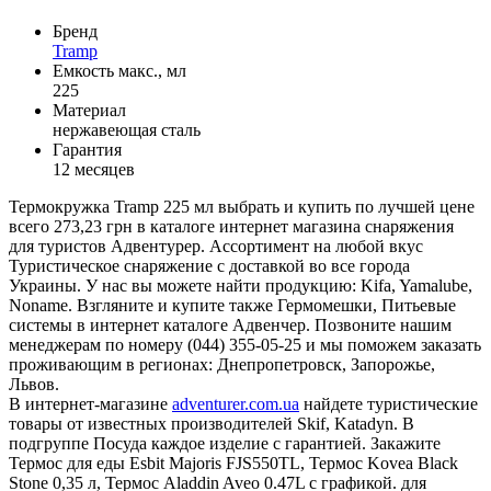
Бренд
Tramp
Емкость макс., мл
225
Материал
нержавеющая сталь
Гарантия
12 месяцев
Термокружка Tramp 225 мл выбрать и купить по лучшей цене
всего 273,23 грн в каталоге интернет магазина снаряжения
для туристов Адвентурер. Ассортимент на любой вкус
Туристическое снаряжение с доставкой во все города
Украины. У нас вы можете найти продукцию: Kifa, Yamalube,
Noname. Взгляните и купите также Гермомешки, Питьевые
системы в интернет каталоге Адвенчер. Позвоните нашим
менеджерам по номеру (044) 355-05-25 и мы поможем заказать
проживающим в регионах: Днепропетровск, Запорожье,
Львов.
В интернет-магазине
adventurer.com.ua
найдете туристические
товары от известных производителей Skif, Katadyn. В
подгруппе Посуда каждое изделие с гарантией. Закажите
Термос для еды Esbit Majoris FJS550TL, Термос Kovea Black
Stone 0,35 л, Термос Aladdin Aveo 0.47L с графикой. для