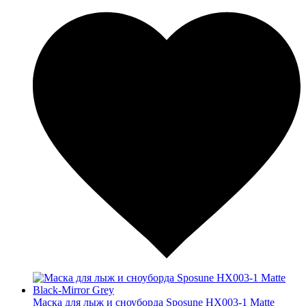
Маска для лыж и сноуборда Sposune HX003-1 Matte