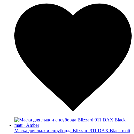
Маска для лыж и сноуборда Blizzard 911 DAX Black matt