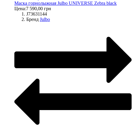
Маска горнолыжная Julbo UNIVERSE Zebra black
Цена:
7 590,00 грн
J73631144
Бренд
Julbo