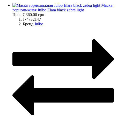
Маска
горнолыжная Julbo Elara black zebra light
Цена:
7 360,00 грн
J74732147
Бренд
Julbo