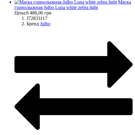
Маска
горнолыжная Julbo Luna white zebra light
Цена:
6 486,00 грн
J72833117
Бренд
Julbo