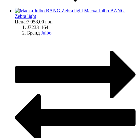
Маска Julbo BANG
Zebra light
Цена:
7 958,00 грн
J72331164
Бренд
Julbo