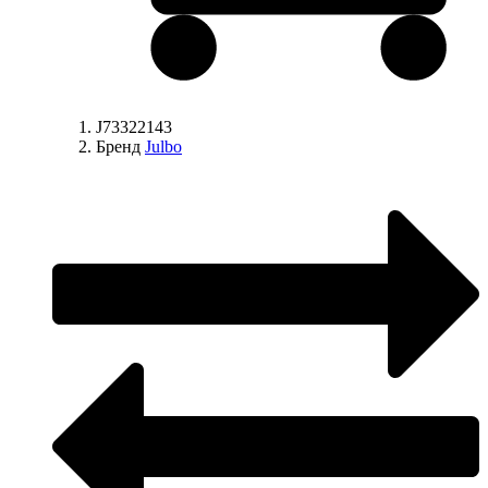
J73322143
Бренд
Julbo