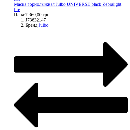
Маска горнолыжная Julbo UNIVERSE black Zebralight
fire
Цена:
7 360,00 грн
J73632147
Бренд
Julbo