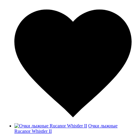
Очки лыжные
Rucanor Whistler II