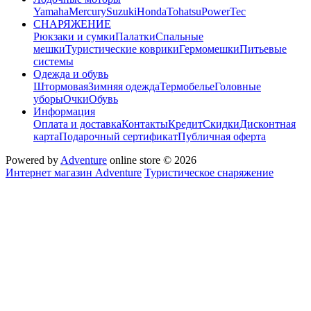
Yamaha
Mercury
Suzuki
Honda
Tohatsu
PowerTec
СНАРЯЖЕНИЕ
Рюкзаки и сумки
Палатки
Спальные
мешки
Туристические коврики
Гермомешки
Питьевые
системы
Одежда и обувь
Штормовая
Зимняя одежда
Термобелье
Головные
уборы
Очки
Обувь
Информация
Оплата и доставка
Контакты
Кредит
Скидки
Дисконтная
карта
Подарочный сертификат
Публичная оферта
Powered by
Adventure
online store © 2026
Интернет магазин Adventure
Туристическое снаряжение