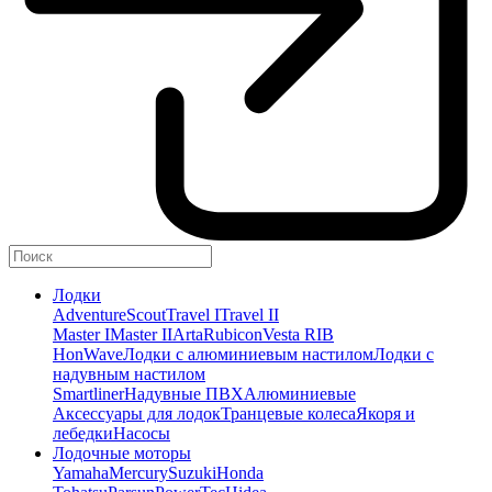
Лодки
Adventure
Scout
Travel I
Travel II
Master I
Master II
Arta
Rubicon
Vesta RIB
HonWave
Лодки с алюминиевым настилом
Лодки с
надувным настилом
Smartliner
Надувные ПВХ
Алюминиевые
Аксессуары для лодок
Транцевые колеса
Якоря и
лебедки
Насосы
Лодочные моторы
Yamaha
Mercury
Suzuki
Honda