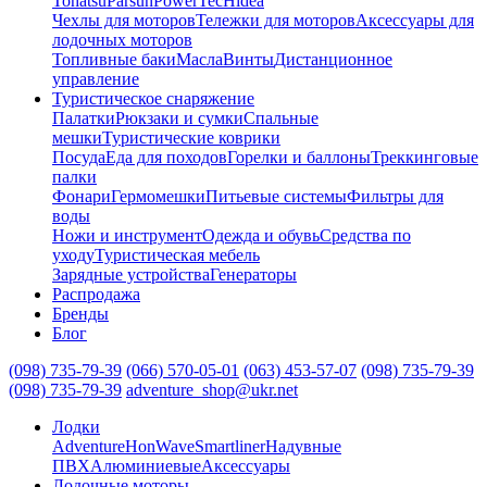
Tohatsu
Parsun
PowerTec
Hidea
Чехлы для моторов
Тележки для моторов
Аксессуары для
лодочных моторов
Топливные баки
Масла
Винты
Дистанционное
управление
Туристическое снаряжение
Палатки
Рюкзаки и сумки
Спальные
мешки
Туристические коврики
Посуда
Еда для походов
Горелки и баллоны
Треккинговые
палки
Фонари
Гермомешки
Питьевые системы
Фильтры для
воды
Ножи и инструмент
Одежда и обувь
Средства по
уходу
Туристическая мебель
Зарядные устройства
Генераторы
Распродажа
Бренды
Блог
(098) 735-79-39
(066) 570-05-01
(063) 453-57-07
(098) 735-79-39
(098) 735-79-39
adventure_shop@ukr.net
Лодки
Adventure
HonWave
Smartliner
Надувные
ПВХ
Алюминиевые
Аксессуары
Лодочные моторы