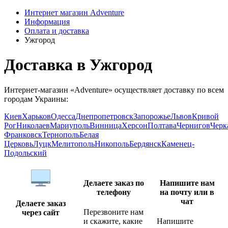
Интернет магазин Adventure
Информация
Оплата и доставка
Ужгород
Доставка в Ужгород
Интернет-магазин «Adventure» осуществляет доставку по всем
городам Украины:
Киев
Харьков
Одесса
Днепропетровск
Запорожье
Львов
Кривой
Рог
Николаев
Мариуполь
Винница
Херсон
Полтава
Чернигов
Черк
Франковск
Тернополь
Белая
Церковь
Луцк
Мелитополь
Никополь
Бердянск
Каменец-
Подольский
Делаете заказ по
Напишите нам
телефону
на почту или в
чат
Делаете заказ
Перезвоните нам
через сайт
и скажите, какие
Напишите