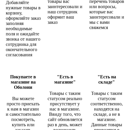
товары вас
перечень товаров
Добавляйте
заинтересовали и
или вопросы,
нужные товары в
наш сотрудник
которые вас
корзину,
оформит ваш
заинтересовали и
оформляйте заказ
заказ
мы с вами
заполняя
свяжемся
необходимые
поля и ожидайте
звонка от нашего
сотрудника для
окончательного
согласования
Покупаете в
"Есть в
"Есть на
магазине на
магазине"
складе"
Оболони
Товары с таким
Товары с таким
Вы можете
статусом реально
статусом
просто приехать
присутствует у
соответственно,
к нам в магазин
нас в магазине.
находятся на
и самостоятельно
Ввиду того, что
складе, а не в
посмотреть,
сайт обновляется
магазине.
купить или
раз в день, может
Данные товары
заказать
возникнуть
привозятся в