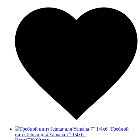
Гребной
винт Jetmar для Yamaha 7" 1/4х6"