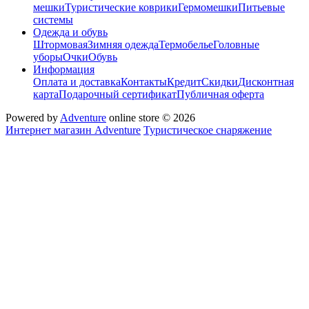
мешки
Туристические коврики
Гермомешки
Питьевые
системы
Одежда и обувь
Штормовая
Зимняя одежда
Термобелье
Головные
уборы
Очки
Обувь
Информация
Оплата и доставка
Контакты
Кредит
Скидки
Дисконтная
карта
Подарочный сертификат
Публичная оферта
Powered by
Adventure
online store © 2026
Интернет магазин Adventure
Туристическое снаряжение