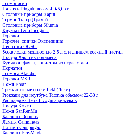
Термоноски
Палатки Pinguin весом 4,0-5,0 кг
Столовые приборы Харчі
Термос Tramp (Трамп)
Столовые приборы Silumin
Кружки Terra Incognita
Горелки
Горючее, спички Экспедиция
Перчатки OGSO
Scout лодки мощностью 2,5 л.с. и днищем реечный настил
Посуда Харчі из полимера
Бутылки, фляги, канистры из нерж. стали
Перчатки
Термоса Aladdin
Горелки MSR
Ножи Enlan
Треккинговые палки Leki (Леки)
Рюкзаки для ноутбука Tatonka обьемом 22-38 л
Распродажа Terra Incognita рюкзаков
Посуда Kovea
Ножи SanRenMu
Баллоны Optimus
Лампы Campingaz
Плитки Campingaz
Баллоны Fire-Maple