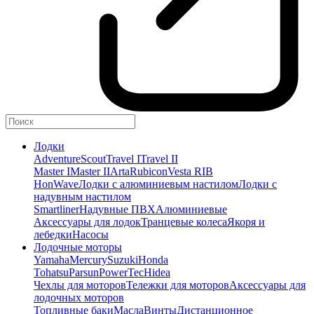
Лодки
Adventure
Scout
Travel I
Travel II
Master I
Master II
Arta
Rubicon
Vesta RIB
HonWave
Лодки с алюминиевым настилом
Лодки с
надувным настилом
Smartliner
Надувные ПВХ
Алюминиевые
Аксессуары для лодок
Транцевые колеса
Якоря и
лебедки
Насосы
Лодочные моторы
Yamaha
Mercury
Suzuki
Honda
Tohatsu
Parsun
PowerTec
Hidea
Чехлы для моторов
Тележки для моторов
Аксессуары для
лодочных моторов
Топливные баки
Масла
Винты
Дистанционное