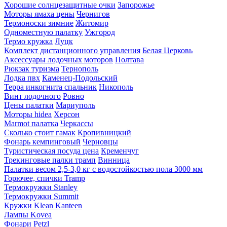
Хорошие солнцезащитные очки
Запорожье
Моторы ямаха цены
Чернигов
Термоноски зимние
Житомир
Одноместную палатку
Ужгород
Термо кружка
Луцк
Комплект дистанционного управления
Белая Церковь
Аксессуары лодочных моторов
Полтава
Рюкзак туризма
Тернополь
Лодка пвх
Каменец-Подольский
Терра инкогнита спальник
Никополь
Винт лодочного
Ровно
Цены палатки
Мариуполь
Моторы hidea
Херсон
Marmot палатка
Черкассы
Сколько стоит гамак
Кропивницкий
Фонарь кемпинговый
Черновцы
Туристическая посуда цена
Кременчуг
Трекинговые палки трамп
Винница
Палатки весом 2,5-3,0 кг с водостойкостью пола 3000 мм
Горючее, спички Tramp
Термокружки Stanley
Термокружки Summit
Кружки Klean Kanteen
Лампы Kovea
Фонари Petzl