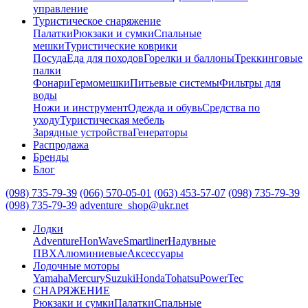
управление
Туристическое снаряжение
Палатки
Рюкзаки и сумки
Спальные
мешки
Туристические коврики
Посуда
Еда для походов
Горелки и баллоны
Треккинговые
палки
Фонари
Гермомешки
Питьевые системы
Фильтры для
воды
Ножи и инструмент
Одежда и обувь
Средства по
уходу
Туристическая мебель
Зарядные устройства
Генераторы
Распродажа
Бренды
Блог
(098) 735-79-39
(066) 570-05-01
(063) 453-57-07
(098) 735-79-39
(098) 735-79-39
adventure_shop@ukr.net
Лодки
Adventure
HonWave
Smartliner
Надувные
ПВХ
Алюминиевые
Аксессуары
Лодочные моторы
Yamaha
Mercury
Suzuki
Honda
Tohatsu
PowerTec
СНАРЯЖЕНИЕ
Рюкзаки и сумки
Палатки
Спальные