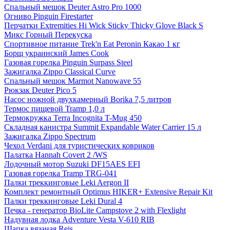
Спальный мешок Deuter Astro Pro 1000
Огниво Pinguin Firestarter
Перчатки Extremities Hi Wick Sticky Thicky Glove Black S
Микс Горный Перекуска
Спортивное питание Trek'n Eat Peronin Какао 1 кг
Борщ украинский James Cook
Газовая горелка Pinguin Surpass Steel
Зажигалка Zippo Classical Curve
Спальный мешок Marmot Nanowave 55
Рюкзак Deuter Pico 5
Насос ножной двухкамерный Borika 7,5 литров
Термос пищевой Tramp 1,0 л
Термокружка Terra Incognita T-Mug 450
Складная канистра Summit Expandable Water Carrier 15 л
Зажигалка Zippo Spectrum
Чехол Verdani для туристических ковриков
Палатка Hannah Covert 2 /WS
Лодочный мотор Suzuki DF15AES EFI
Газовая горелка Tramp TRG-041
Палки треккинговые Leki Aergon II
Комплект ремонтный Optimus HIKER+ Extensive Repair Kit
Палки треккинговые Leki Dural 4
Печка - генератор BioLite Campstove 2 with Flexlight
Надувная лодка Adventure Vesta V-610 RIB
Шапка вязаная Reis