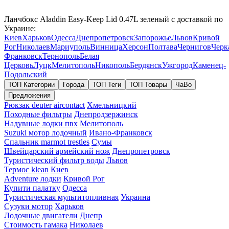
Ланчбокс Aladdin Easy-Keep Lid 0.47L зеленый с доставкой по
Украине:
Киев
Харьков
Одесса
Днепропетровск
Запорожье
Львов
Кривой
Рог
Николаев
Мариуполь
Винница
Херсон
Полтава
Чернигов
Черк
Франковск
Тернополь
Белая
Церковь
Луцк
Мелитополь
Никополь
Бердянск
Ужгород
Каменец-
Подольский
ТОП Категории
Города
ТОП Теги
ТОП Товары
ЧаВо
Предложения
Рюкзак deuter aircontact
Хмельницкий
Походные фильтры
Днепродзержинск
Надувные лодки пвх
Мелитополь
Suzuki мотор лодочный
Ивано-Франковск
Спальник marmot trestles
Сумы
Швейцарский армейский нож
Днепропетровск
Туристический фильтр воды
Львов
Термос klean
Киев
Adventure лодки
Кривой Рог
Купити палатку
Одесса
Туристическая мультитопливная
Украина
Сузуки мотор
Харьков
Лодочные двигатели
Днепр
Стоимость гамака
Николаев