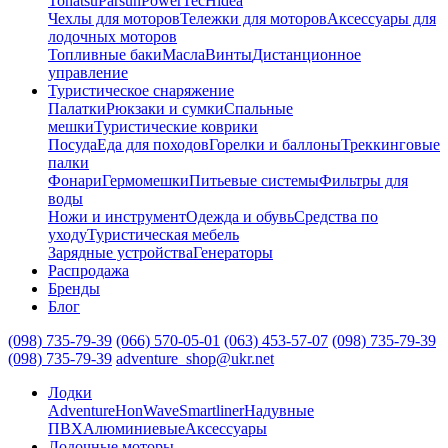
Tohatsu
Parsun
PowerTec
Hidea
Чехлы для моторов
Тележки для моторов
Аксессуары для
лодочных моторов
Топливные баки
Масла
Винты
Дистанционное
управление
Туристическое снаряжение
Палатки
Рюкзаки и сумки
Спальные
мешки
Туристические коврики
Посуда
Еда для походов
Горелки и баллоны
Треккинговые
палки
Фонари
Гермомешки
Питьевые системы
Фильтры для
воды
Ножи и инструмент
Одежда и обувь
Средства по
уходу
Туристическая мебель
Зарядные устройства
Генераторы
Распродажа
Бренды
Блог
(098) 735-79-39
(066) 570-05-01
(063) 453-57-07
(098) 735-79-39
(098) 735-79-39
adventure_shop@ukr.net
Лодки
Adventure
HonWave
Smartliner
Надувные
ПВХ
Алюминиевые
Аксессуары
Лодочные моторы