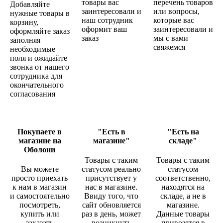
товары вас
перечень товаров
Добавляйте
заинтересовали и
или вопросы,
нужные товары в
наш сотрудник
которые вас
корзину,
оформит ваш
заинтересовали и
оформляйте заказ
заказ
мы с вами
заполняя
свяжемся
необходимые
поля и ожидайте
звонка от нашего
сотрудника для
окончательного
согласования
Покупаете в
"Есть в
"Есть на
магазине на
магазине"
складе"
Оболони
Товары с таким
Товары с таким
Вы можете
статусом реально
статусом
просто приехать
присутствует у
соответственно,
к нам в магазин
нас в магазине.
находятся на
и самостоятельно
Ввиду того, что
складе, а не в
посмотреть,
сайт обновляется
магазине.
купить или
раз в день, может
Данные товары
заказать
возникнуть
привозятся в