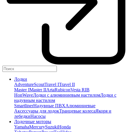
Лодки
Adventure
Scout
Travel I
Travel II
Master I
Master II
Arta
Rubicon
Vesta RIB
HonWave
Лодки с алюминиевым настилом
Лодки с
надувным настилом
Smartliner
Надувные ПВХ
Алюминиевые
Аксессуары для лодок
Транцевые колеса
Якоря и
лебедки
Насосы
Лодочные моторы
Yamaha
Mercury
Suzuki
Honda