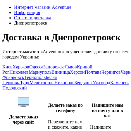
Интернет магазин Adventure
Информация
Оплата и доставка
Днепропетровск
Доставка в Днепропетровск
Интернет-магазин «Adventure» осуществляет доставку по всем
городам Украины:
Киев
Харьков
Одесса
Запорожье
Львов
Кривой
Рог
Николаев
Мариуполь
Винница
Херсон
Полтава
Чернигов
Черк
Франковск
Тернополь
Белая
Церковь
Луцк
Мелитополь
Никополь
Бердянск
Ужгород
Каменец-
Подольский
Делаете заказ по
Напишите нам
телефону
на почту или в
чат
Делаете заказ
Перезвоните нам
через сайт
и скажите, какие
Напишите