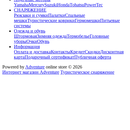
Yamaha
Mercury
Suzuki
Honda
Tohatsu
PowerTec
СНАРЯЖЕНИЕ
Рюкзаки и сумки
Палатки
Спальные
мешки
Туристические коврики
Гермомешки
Питьевые
системы
Одежда и обувь
Штормовая
Зимняя одежда
Термобелье
Головные
уборы
Очки
Обувь
Информация
Оплата и доставка
Контакты
Кредит
Скидки
Дисконтная
карта
Подарочный сертификат
Публичная оферта
Powered by
Adventure
online store © 2026
Интернет магазин Adventure
Туристическое снаряжение