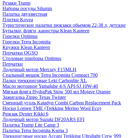
Резаки Tramp
Наборы посуды Silumin
Палатка двухместная
Плитки Kovea
Туристические палатки рюкзаки обьемом 22-38 л, детские
Бутылки, фляги, канистры Klean Kanteen
Горелки Optimus
Горелки Terra Incognita
Кружки Klean Kanteen
Перчатки OGSO
Столовые приборы Optimus
Перчатки
Лодочный мотор Mercury F15MLH
Спальный мешок Terra Incognita Compact 700
Палки треккинговые Leki Carbonlite XL
Масло моторное Yamalube 4-S API-SJ 10W-40
Мягкая фляга HydraPak Stow 500 мл Mojave Orange
Зажигалка Zippo Texas Twister
Сменный уголь Katadyn Combi Carbon Replacement Pack
Носки Lorpen TME (Trekking Merino Wool Eco)
Рюкзак Deuter Kikki 6
Лодочный мотор Suzuki DF20ARS EFI
Палатка Tramp Lite Camp 3
Палатка Terra Incognita Ksena 3
Треккинговые носки Accapi Trekking Ultralight Crew 999