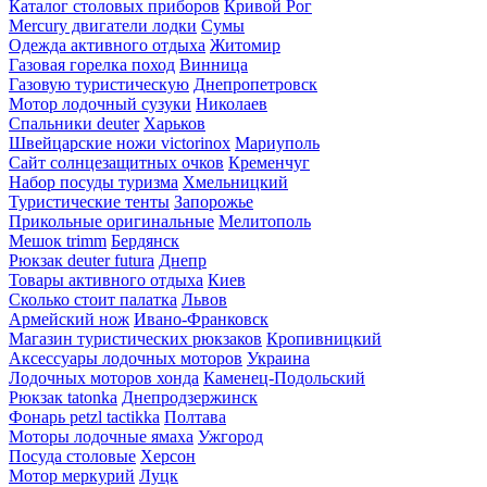
Каталог столовых приборов
Кривой Рог
Mercury двигатели лодки
Сумы
Одежда активного отдыха
Житомир
Газовая горелка поход
Винница
Газовую туристическую
Днепропетровск
Мотор лодочный сузуки
Николаев
Спальники deuter
Харьков
Швейцарские ножи victorinox
Мариуполь
Сайт солнцезащитных очков
Кременчуг
Набор посуды туризма
Хмельницкий
Туристические тенты
Запорожье
Прикольные оригинальные
Мелитополь
Мешок trimm
Бердянск
Рюкзак deuter futura
Днепр
Товары активного отдыха
Киев
Сколько стоит палатка
Львов
Армейский нож
Ивано-Франковск
Магазин туристических рюкзаков
Кропивницкий
Аксессуары лодочных моторов
Украина
Лодочных моторов хонда
Каменец-Подольский
Рюкзак tatonka
Днепродзержинск
Фонарь petzl tactikka
Полтава
Моторы лодочные ямаха
Ужгород
Посуда столовые
Херсон
Мотор меркурий
Луцк