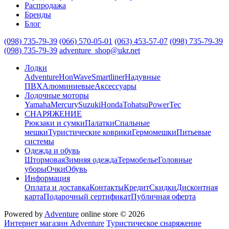
Распродажа
Бренды
Блог
(098) 735-79-39
(066) 570-05-01
(063) 453-57-07
(098) 735-79-39
(098) 735-79-39
adventure_shop@ukr.net
Лодки
Adventure
HonWave
Smartliner
Надувные
ПВХ
Алюминиевые
Аксессуары
Лодочные моторы
Yamaha
Mercury
Suzuki
Honda
Tohatsu
PowerTec
СНАРЯЖЕНИЕ
Рюкзаки и сумки
Палатки
Спальные
мешки
Туристические коврики
Гермомешки
Питьевые
системы
Одежда и обувь
Штормовая
Зимняя одежда
Термобелье
Головные
уборы
Очки
Обувь
Информация
Оплата и доставка
Контакты
Кредит
Скидки
Дисконтная
карта
Подарочный сертификат
Публичная оферта
Powered by
Adventure
online store © 2026
Интернет магазин Adventure
Туристическое снаряжение