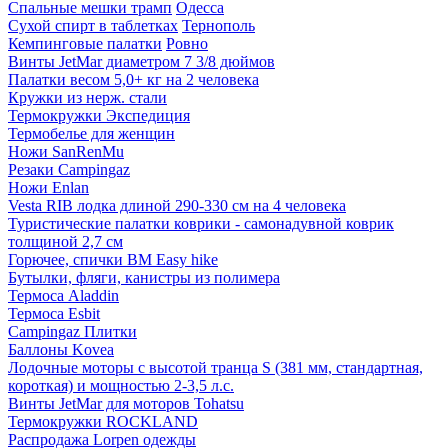
Спальные мешки трамп
Одесса
Сухой спирт в таблетках
Тернополь
Кемпинговые палатки
Ровно
Винты JetMar диаметром 7 3/8 дюймов
Палатки весом 5,0+ кг на 2 человека
Кружки из нерж. стали
Термокружки Экспедиция
Термобелье для женщин
Ножи SanRenMu
Резаки Campingaz
Ножи Enlan
Vesta RIB лодка длиной 290-330 см на 4 человека
Туристические палатки коврики - самонадувной коврик
толщиной 2,7 см
Горючее, спички BM Easy hike
Бутылки, фляги, канистры из полимера
Термоса Aladdin
Термоса Esbit
Campingaz Плитки
Баллоны Kovea
Лодочные моторы с высотой транца S (381 мм, стандартная,
короткая) и мощностью 2-3,5 л.с.
Винты JetMar для моторов Tohatsu
Термокружки ROCKLAND
Распродажа Lorpen одежды