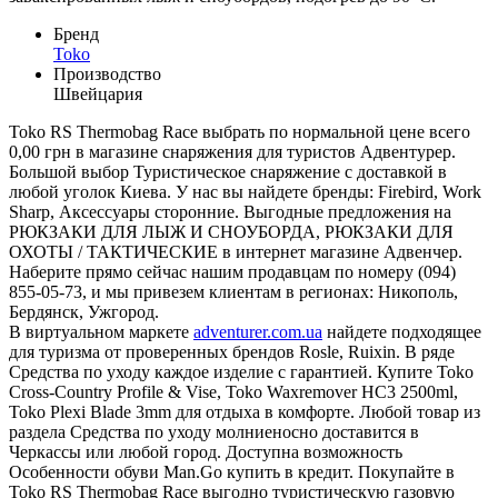
Бренд
Toko
Производство
Швейцария
Toko RS Thermobag Race выбрать по нормальной цене всего
0,00 грн в магазине снаряжения для туристов Адвентурер.
Большой выбор Туристическое снаряжение с доставкой в
любой уголок Киева. У нас вы найдете бренды: Firebird, Work
Sharp, Аксессуары сторонние. Выгодные предложения на
РЮКЗАКИ ДЛЯ ЛЫЖ И СНОУБОРДА, РЮКЗАКИ ДЛЯ
ОХОТЫ / ТАКТИЧЕСКИЕ в интернет магазине Адвенчер.
Наберите прямо сейчас нашим продавцам по номеру (094)
855-05-73, и мы привезем клиентам в регионах: Никополь,
Бердянск, Ужгород.
В виртуальном маркете
adventurer.com.ua
найдете подходящее
для туризма от проверенных брендов Rosle, Ruixin. В ряде
Средства по уходу каждое изделие с гарантией. Купите Toko
Cross-Country Profile & Vise, Toko Waxremover HC3 2500ml,
Toko Plexi Blade 3mm для отдыха в комфорте. Любой товар из
раздела Средства по уходу молниеносно доставится в
Черкассы или любой город. Доступна возможность
Особенности обуви Man.Go купить в кредит. Покупайте в
Toko RS Thermobag Race выгодно туристическую газовую