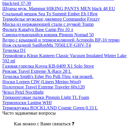
black/red 37-39
Штаны муж. Mammut HIKING PANTS MEN black 48 EU
Спальный мешок Sea To Summit Ember Eb I Reg
Термобелье мужское джемпер Commandor Frozzy
Миска из нержавеющей стали с ручкой Tramp
Фильтр Katadyn Base Camp Pro 10 л
Самонадувающийся коврик Pinguin Nomad 50
Ведро с крышкой и термоизоляцией Acropolis ВР-1б термо
Нож складной SanRenMu 7056LUF-GHV-T4
Точилка D1
Термофляга Klean Kanteen Classic Vacuum Insulated Winter Lake
592 ml
Газовая горелка Kovea KB-0409 X1 Solo Stove
Рюкзак Travel Extreme X-Race 28 L
Точилка Smith's Edge Pro Pull-Thru для ножей.
Носки Lorpen CIW (Liners Merino Wool)
Полотенце Travel Extreme Traveler 60х120
Чехол Petzl Noctilight
Tреккинговые палки Pinguin Light TL Foam
Термоноски Lasting WHI
Термокружка ROCKLAND Cosmic Green 0.33 L
Часто задаваемые вопросы
Как можно с Вами связаться ❓