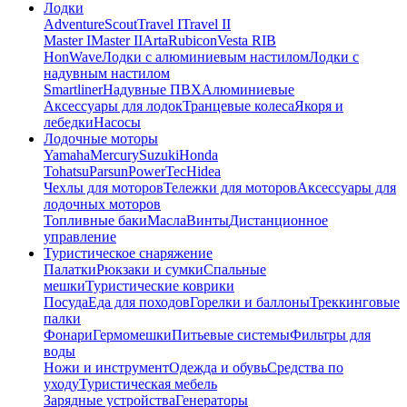
Лодки
Adventure
Scout
Travel I
Travel II
Master I
Master II
Arta
Rubicon
Vesta RIB
HonWave
Лодки с алюминиевым настилом
Лодки с
надувным настилом
Smartliner
Надувные ПВХ
Алюминиевые
Аксессуары для лодок
Транцевые колеса
Якоря и
лебедки
Насосы
Лодочные моторы
Yamaha
Mercury
Suzuki
Honda
Tohatsu
Parsun
PowerTec
Hidea
Чехлы для моторов
Тележки для моторов
Аксессуары для
лодочных моторов
Топливные баки
Масла
Винты
Дистанционное
управление
Туристическое снаряжение
Палатки
Рюкзаки и сумки
Спальные
мешки
Туристические коврики
Посуда
Еда для походов
Горелки и баллоны
Треккинговые
палки
Фонари
Гермомешки
Питьевые системы
Фильтры для
воды
Ножи и инструмент
Одежда и обувь
Средства по
уходу
Туристическая мебель
Зарядные устройства
Генераторы