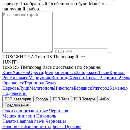
горелку Подобранный Особенности обуви Man.Go -
наилучший выбор.
ПОХОЖИЕ НА Toko RS Thermobag Race
{UNIT}
Toko RS Thermobag Race с доставкой по Украине:
Киев
Харьков
Одесса
Днепропетровск
Запорожье
Львов
Кривой
Рог
Николаев
Мариуполь
Винница
Херсон
Полтава
Чернигов
Черк
Франковск
Тернополь
Белая
Церковь
Луцк
Мелитополь
Никополь
Бердянск
Ужгород
Каменец-
Подольский
ТОП Категории
Города
ТОП Теги
ТОП Товары
ЧаВо
Предложения
Очки солнцезащитные
Чернигов
Мешок пингвин
Никополь
Палатка hannah hawk
Черновцы
Налобные фонари петцл
Белая Церковь