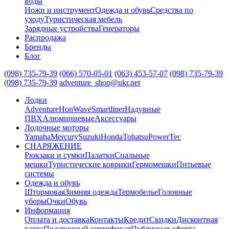
воды
Ножи и инструмент
Одежда и обувь
Средства по
уходу
Туристическая мебель
Зарядные устройства
Генераторы
Распродажа
Бренды
Блог
(098) 735-79-39
(066) 570-05-01
(063) 453-57-07
(098) 735-79-39
(098) 735-79-39
adventure_shop@ukr.net
Лодки
Adventure
HonWave
Smartliner
Надувные
ПВХ
Алюминиевые
Аксессуары
Лодочные моторы
Yamaha
Mercury
Suzuki
Honda
Tohatsu
PowerTec
СНАРЯЖЕНИЕ
Рюкзаки и сумки
Палатки
Спальные
мешки
Туристические коврики
Гермомешки
Питьевые
системы
Одежда и обувь
Штормовая
Зимняя одежда
Термобелье
Головные
уборы
Очки
Обувь
Информация
Оплата и доставка
Контакты
Кредит
Скидки
Дисконтная
карта
Подарочный сертификат
Публичная оферта