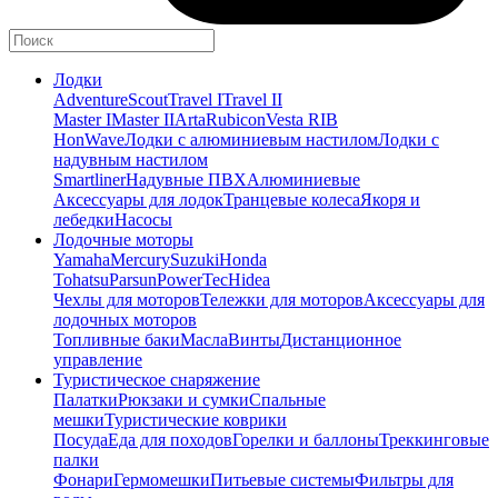
Лодки
Adventure
Scout
Travel I
Travel II
Master I
Master II
Arta
Rubicon
Vesta RIB
HonWave
Лодки с алюминиевым настилом
Лодки с
надувным настилом
Smartliner
Надувные ПВХ
Алюминиевые
Аксессуары для лодок
Транцевые колеса
Якоря и
лебедки
Насосы
Лодочные моторы
Yamaha
Mercury
Suzuki
Honda
Tohatsu
Parsun
PowerTec
Hidea
Чехлы для моторов
Тележки для моторов
Аксессуары для
лодочных моторов
Топливные баки
Масла
Винты
Дистанционное
управление
Туристическое снаряжение
Палатки
Рюкзаки и сумки
Спальные
мешки
Туристические коврики
Посуда
Еда для походов
Горелки и баллоны
Треккинговые
палки
Фонари
Гермомешки
Питьевые системы
Фильтры для