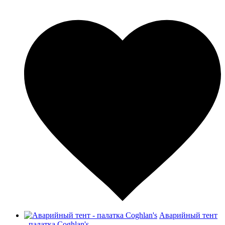
Аварийный тент
- палатка Coghlan's