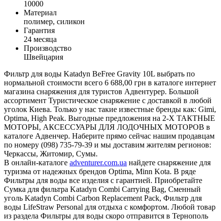
10000
Материал
полимер
,
силикон
Гарантия
24 месяца
Производство
Швейцария
Фильтр для воды Katadyn BeFree Gravity 10L выбрать по
нормальной стоимости всего 6 688,00 грн в каталоге интернет
магазина снаряжения для туристов Адвентурер. Большой
ассортимент Туристическое снаряжение с доставкой в любой
уголок Киева. Только у нас такие известные бренды как: Gimi,
Optima, High Peak. Выгодные предложения на 2-Х ТАКТНЫЕ
МОТОРЫ, АКСЕССУАРЫ ДЛЯ ЛОДОЧНЫХ МОТОРОВ в
каталоге Адвенчер. Наберите прямо сейчас нашим продавцам
по номеру (098) 735-79-39 и мы доставим жителям регионов:
Черкассы, Житомир, Сумы.
В онлайн-каталоге
adventurer.com.ua
найдете снаряжение для
туризма от надежных брендов Optima, Minn Kota. В ряде
Фильтры для воды все изделия с гарантией. Приобретайте
Сумка для фильтра Katadyn Combi Carrying Bag, Сменный
уголь Katadyn Combi Carbon Replacement Pack, Фильтр для
воды LifeStraw Personal для отдыха с комфортом. Любой товар
из раздела Фильтры для воды скоро отправится в Тернополь