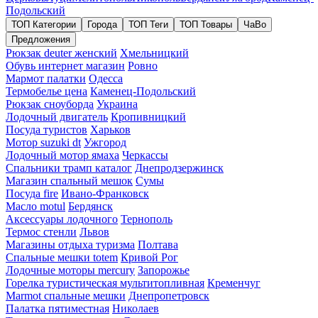
Подольский
ТОП Категории
Города
ТОП Теги
ТОП Товары
ЧаВо
Предложения
Рюкзак deuter женский
Хмельницкий
Обувь интернет магазин
Ровно
Мармот палатки
Одесса
Термобелье цена
Каменец-Подольский
Рюкзак сноуборда
Украина
Лодочный двигатель
Кропивницкий
Посуда туристов
Харьков
Мотор suzuki dt
Ужгород
Лодочный мотор ямаха
Черкассы
Спальники трамп каталог
Днепродзержинск
Магазин спальный мешок
Сумы
Посуда fire
Ивано-Франковск
Масло motul
Бердянск
Аксессуары лодочного
Тернополь
Термос стенли
Львов
Магазины отдыха туризма
Полтава
Спальные мешки totem
Кривой Рог
Лодочные моторы mercury
Запорожье
Горелка туристическая мультитопливная
Кременчуг
Marmot спальные мешки
Днепропетровск
Палатка пятиместная
Николаев