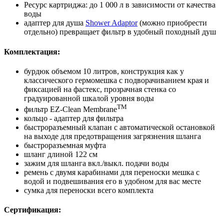
Ресурс картриджа: до 1 000 л в зависимости от качества
воды
адаптер для душа
Shower Adaptor
(можно приобрести
отдельно) превращает фильтр в удобный походный душ
Комплектация:
бурдюк объемом 10 литров, конструкция как у
классического гермомешка с подворачиванием края и
фиксацией на фастекс, прозрачная стенка со
градуированной шкалой уровня воды
TM
фильтр EZ-Clean Membrane
кольцо - адаптер для фильтра
быстроразъемный клапан с автоматической остановкой
на выходе для предотвращения загрязнения шланга
быстроразъемная муфта
шланг длиной 122 см
зажим для шланга вкл./выкл. подачи воды
ремень с двумя карабинами для переноски мешка с
водой и подвешивания его в удобном для вас месте
сумка для переноски всего комплекта
Сертификация: