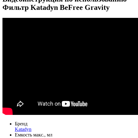
Фильтр Katadyn BeFree Gravity
Бренд
Katadyn
Емкость макс., мл