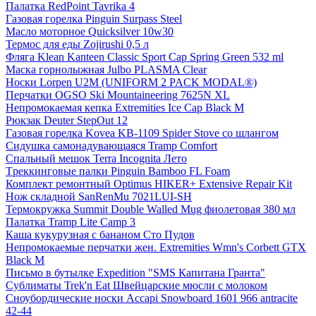
Палатка RedPoint Tavrika 4
Газовая горелка Pinguin Surpass Steel
Масло моторное Quicksilver 10w30
Термос для еды Zojirushi 0,5 л
Фляга Klean Kanteen Classic Sport Cap Spring Green 532 ml
Маска горнолыжная Julbo PLASMA Clear
Носки Lorpen U2M (UNIFORM 2 PACK MODAL®)
Перчатки OGSO Ski Mountaineering 7625N XL
Непромокаемая кепка Extremities Ice Cap Black M
Рюкзак Deuter StepOut 12
Газовая горелка Kovea KB-1109 Spider Stove со шлангом
Сидушка самонадувающаяся Tramp Comfort
Спальный мешок Terra Incognita Лето
Tреккинговые палки Pinguin Bamboo FL Foam
Комплект ремонтный Optimus HIKER+ Extensive Repair Kit
Нож складной SanRenMu 7021LUI-SH
Термокружка Summit Double Walled Mug фиолетовая 380 мл
Палатка Tramp Lite Camp 3
Каша кукурузная с бананом Сто Пудов
Непромокаемые перчатки жен. Extremities Wmn's Corbett GTX
Black M
Письмо в бутылке Expedition "SMS Капитана Гранта"
Сублиматы Trek'n Eat Швейцарские мюсли с молоком
Сноубордические носки Accapi Snowboard 1601 966 antracite
42-44