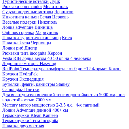
Туристические котелки
Луцк
Рюкзаки commandor
Мелитополь
Сузуки лодочные моторы
Чернигов
Инкогнита каньон
Белая Церковь
Веселые подарки
Никополь
Лодка adventure
Винница
Optimus горелка
Мариуполь
Палатки туристические tramp
Киев
Палатка ksena
Черновцы
Лодки риб
Днепр
Рюкзаки terra incognita
Херсон
Vesta RIB лодка весом 40-50 кг на 4 человека
Лодочные моторы Haswing
RedPoint Температура комфорта:: от 0 до +12 Форма:: Кокон
Кружки HydraPak
Кружки Экспедиция
Бутылки, фляги, канистры Stanley
Campingaz Плитки
Для велотуризма внешний тент водостойкостью 5000 мм, пол
водостойкостью 7000 мм
Mercury мотор мощностью 2-3,5 л.с., 4-х тактный
Лодки Adventure длиной 400+ см
Термокружки Klean Kanteen
Термокружки Terra Incognita
Палатка двухместная