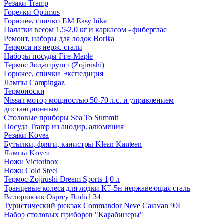
Резаки Tramp
Горелки Optimus
Горючее, спички BM Easy hike
Палатки весом 1,5-2,0 кг и каркасом - фиберглас
Ремонт, наборы для лодок Borika
Термоса из нерж. стали
Наборы посуды Fire-Maple
Термос Зоджируши (Zojirushi)
Горючее, спички Экспедиция
Лампы Campingaz
Термоноски
Nissan мотор мощностью 50-70 л.с. и управлением
дистанционным
Столовые приборы Sea To Summit
Посуда Tramp из анодир. алюминия
Резаки Kovea
Бутылки, фляги, канистры Klean Kanteen
Лампы Kovea
Ножи Victorinox
Ножи Cold Steel
Термос Zojirushi Dream Sports 1,0 л
Транцевые колеса для лодки КТ-5н нержавеющая сталь
Велорюкзак Osprey Radial 34
Туристический рюкзак Commandor Neve Caravan 90L
Набор столовых приборов "Карабинеры"