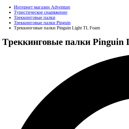
Интернет магазин Adventure
Туристическое снаряжение
Треккинговые палки
Треккинговые палки Pinguin
Tреккинговые палки Pinguin Light TL Foam
Tреккинговые палки Pinguin 