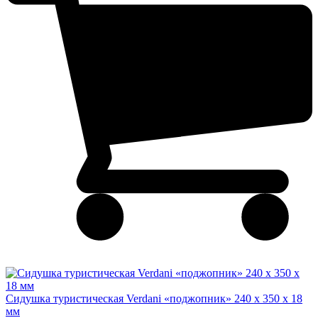
Сидушка туристическая Verdani «поджопник» 240 x 350 х 18
мм