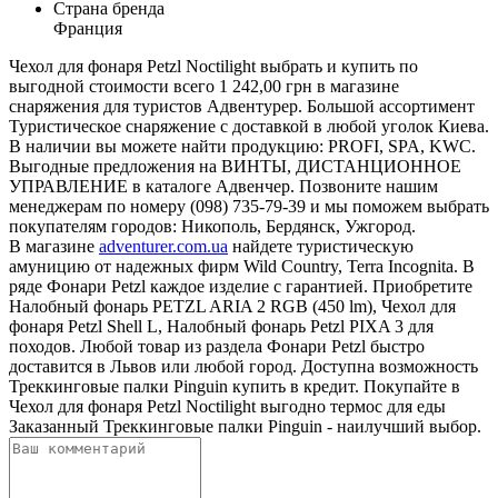
Страна бренда
Франция
Чехол для фонаря Petzl Noctilight выбрать и купить по
выгодной стоимости всего 1 242,00 грн в магазине
снаряжения для туристов Адвентурер. Большой ассортимент
Туристическое снаряжение с доставкой в любой уголок Киева.
В наличии вы можете найти продукцию: PROFI, SPA, KWC.
Выгодные предложения на ВИНТЫ, ДИСТАНЦИОННОЕ
УПРАВЛЕНИЕ в каталоге Адвенчер. Позвоните нашим
менеджерам по номеру (098) 735-79-39 и мы поможем выбрать
покупателям городов: Никополь, Бердянск, Ужгород.
В магазине
adventurer.com.ua
найдете туристическую
амуницию от надежных фирм Wild Country, Terra Incognita. В
ряде Фонари Petzl каждое изделие с гарантией. Приобретите
Налобный фонарь PETZL ARIA 2 RGB (450 lm), Чехол для
фонаря Petzl Shell L, Налобный фонарь Petzl PIXA 3 для
походов. Любой товар из раздела Фонари Petzl быстро
доставится в Львов или любой город. Доступна возможность
Треккинговые палки Pinguin купить в кредит. Покупайте в
Чехол для фонаря Petzl Noctilight выгодно термос для еды
Заказанный Треккинговые палки Pinguin - наилучший выбор.