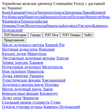
Термобелье мужское джемпер Commandor Frozzy с доставкой
по Украине:
Киев
Харьков
Одесса
Днепропетровск
Запорожье
Львов
Кривой
Рог
Николаев
Мариуполь
Винница
Херсон
Полтава
Чернигов
Черк
Франковск
Тернополь
Белая
Церковь
Луцк
Мелитополь
Никополь
Бердянск
Ужгород
Каменец-
Подольский
ТОП Категории
Города
ТОП Теги
ТОП Товары
ЧаВо
Предложения
Масло лодочного мотора
Кривой Рог
Надувная лодка цена
Николаев
Каталог лодок
Мариуполь
Двухтактные лодочные моторы
Херсон
Термос херсоне
Харьков
Редукторное лодочных
Мелитополь
Нож victorinox
Никополь
Лодка эдвенчер
Украина
Туристические фонари
Хмельницкий
Лодочного мотора хонда
Полтава
Мотор лодочный хонда
Львов
Кемпинговые фонари
Кременчуг
Лодку цена
Чернигов
Спальный мешок стоимость
Сумы
Одежда туризма отдыха
Каменец-Подольский