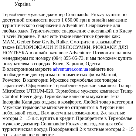
Україна
Термобелье мужское джемпер Commandor Frozzy купить по
доступной стоимости всего 1 050,00 грн в онлайн магазине
туристического снаряжения Adventurer. Снаряжение для
любых задач Туристическое снаряжение с доставкой по Киеву
и всей Украине. У нас есть такие известные бренды как:
MAM, Gerber Bear Grylls, Ruike. Смотрите и заказывайте
также ВЕЛОРЮКЗАКИ И ВЕЛОСУМКИ, РЮКЗАКИ ДЛЯ
НОУТБУКА в онлайн каталоге Adventurer. Позвоните нашим
менеджерам по номеру (094) 855-05-73, и мы поможем купить
покупателям в городах: Киев, Харьков, Одесса.
В электронном маркете
adventurer.com.ua
найдете все
необходимое для туризма от знаменитых фирм Marmot,
Powertec. В категории Мужское термобелье все товары с
гарантией. Оформляйте Термобелье мужское комплект Tramp
Microfleece UTRUM-020, Термобелье мужское комплект Tramp
Comfort Fleece grey, Термобелье кальсоны мужские Terra
Incognita Karat для отдыха в комфорте. Любой товар категории
Мужское термобелье мгновенно отправится в Херсон или
небольшой город. Вам доступны возможность 2-х тактные
моторы 2 - 15 л.с. купить в кредит. Приобретите в Термобелье
мужское джемпер Commandor Frozzy с выгодами для себя
туристическая посуда Подобранный 2-х тактные моторы 2 - 15
л.с. - идеальное решение.