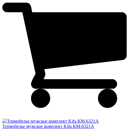
Термобелье мужское комплект Kifa КМ-6321А