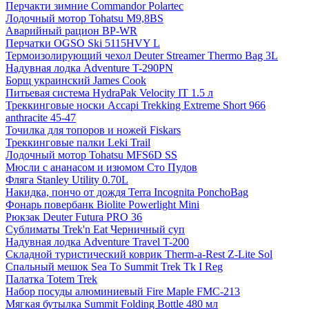
Перчакти зимние Commandor Polartec
Лодочный мотор Tohatsu M9,8BS
Аварийный рацион BP-WR
Перчатки OGSO Ski 5115HVY L
Термоизолирующий чехол Deuter Streamer Thermo Bag 3L
Надувная лодка Adventure T-290PN
Борщ украинский James Cook
Питьевая система HydraPak Velocity IT 1.5 л
Треккинговые носки Accapi Trekking Extreme Short 966
anthracite 45-47
Точилка для топоров и ножей Fiskars
Треккинговые палки Leki Trail
Лодочный мотор Tohatsu MFS6D SS
Мюсли с ананасом и изюмом Сто Пудов
Фляга Stanley Utility 0.70L
Накидка, пончо от дождя Terra Incognita PonchoBag
Фонарь повербанк Biolite Powerlight Mini
Рюкзак Deuter Futura PRO 36
Сублиматы Trek'n Eat Черничный суп
Надувная лодка Adventure Travel T-200
Складной туристический коврик Therm-a-Rest Z-Lite Sol
Спальный мешок Sea To Summit Trek Tk I Reg
Палатка Totem Trek
Набор посуды алюминиевый Fire Maple FMC-213
Мягкая бутылка Summit Folding Bottle 480 мл