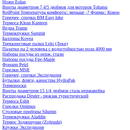
Ножи Enlan
Винты диаметром 7 4/5 дюймов для моторов Tohatsu
RedPoint Температура комфорта:: меньше -7 Форма:: Кокон
Горючее, спички BM Easy hike
Термоса Klean Kanteen
Ведра Tramp
Термокружки Summit
Баллоны Kovea
Треккинговые палки Leki (Леки)
Палатки на 2 человека с водостойкостью пола 4000 мм
Наборы посуды из нерж. стали
Наборы посуды Fire-Maple
Фонари Petzl
Горелки MSR
Горючее, спички Экспедиция
Бутылки, фляги, канистры HydraPak
Термоноски
Винты диаметром 15 1/4 дюймов сталь нержавейка
Распродажа Deuter - рюкзак туристический
Термоса Esbit
Горелки Optimus
Столовые приборы Silumin
Термокружки Aladdin
Термос Зоджируши (Zojirushi)
Кружки Экспедиция