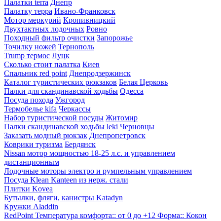
Палатки terra
Днепр
Палатку терра
Ивано-Франковск
Мотор меркурий
Кропивницкий
Двухтактных лодочных
Ровно
Походный фильтр очистки
Запорожье
Точилку ножей
Тернополь
Trump термос
Луцк
Сколько стоит палатка
Киев
Спальник red point
Днепродзержинск
Каталог туристических рюкзаков
Белая Церковь
Палки для скандинавской ходьбы
Одесса
Посуда похода
Ужгород
Термобелье kifa
Черкассы
Набор туристической посуды
Житомир
Палки скандинавской ходьбы leki
Черновцы
Заказать модный рюкзак
Днепропетровск
Коврики туризма
Бердянск
Nissan мотор мощностью 18-25 л.с. и управлением
дистанционным
Лодочные моторы электро и румпельным управлением
Посуда Klean Kanteen из нерж. стали
Плитки Kovea
Бутылки, фляги, канистры Katadyn
Кружки Aladdin
RedPoint Температура комфорта:: от 0 до +12 Форма:: Кокон