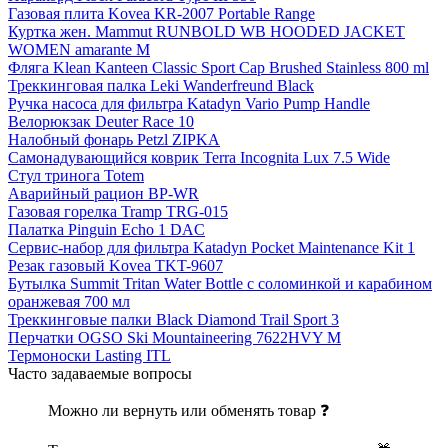
Газовая плита Kovea KR-2007 Portable Range
Куртка жен. Mammut RUNBOLD WB HOODED JACKET
WOMEN amarante M
Фляга Klean Kanteen Classic Sport Cap Brushed Stainless 800 ml
Треккинговая палка Leki Wanderfreund Black
Ручка насоса для фильтра Katadyn Vario Pump Handle
Велорюкзак Deuter Race 10
Налобный фонарь Petzl ZIPKA
Самонадувающийся коврик Terra Incognita Lux 7.5 Wide
Стул тринога Totem
Аварийный рацион BP-WR
Газовая горелка Tramp TRG-015
Палатка Pinguin Echo 1 DAC
Сервис-набор для фильтра Katadyn Pocket Maintenance Kit 1
Резак газовый Kovea TKT-9607
Бутылка Summit Tritan Water Bottle с соломинкой и карабином
оранжевая 700 мл
Треккинговые палки Black Diamond Trail Sport 3
Перчатки OGSO Ski Mountaineering 7622HVY M
Термоноски Lasting ITL
Часто задаваемые вопросы
Можно ли вернуть или обменять товар ❓