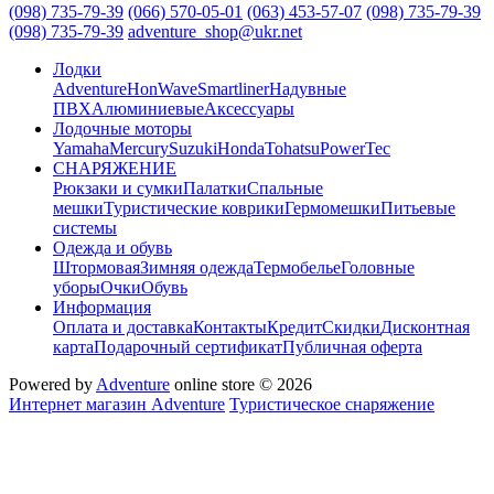
(098) 735-79-39
(066) 570-05-01
(063) 453-57-07
(098) 735-79-39
(098) 735-79-39
adventure_shop@ukr.net
Лодки
Adventure
HonWave
Smartliner
Надувные
ПВХ
Алюминиевые
Аксессуары
Лодочные моторы
Yamaha
Mercury
Suzuki
Honda
Tohatsu
PowerTec
СНАРЯЖЕНИЕ
Рюкзаки и сумки
Палатки
Спальные
мешки
Туристические коврики
Гермомешки
Питьевые
системы
Одежда и обувь
Штормовая
Зимняя одежда
Термобелье
Головные
уборы
Очки
Обувь
Информация
Оплата и доставка
Контакты
Кредит
Скидки
Дисконтная
карта
Подарочный сертификат
Публичная оферта
Powered by
Adventure
online store © 2026
Интернет магазин Adventure
Туристическое снаряжение