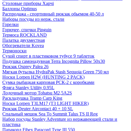
Столовые приборы Харчі
Баллоны Optimus
Распродажа - спортивный рюкзак обьемом 40-50 л
Наборы посуды из нерж. стали
Горелки
Горючее, спички Pinguin
Термоса ROCKLAND
Палатка двухместная
Обогреватели Kovea
Термоноски
Сухой спирт в пластиковом тубусе 9 таблеток
Подушка самонадувная Terra Incognita Pillow 50x30
Рюкзак Osprey Palea 26
Мягкая бутылка HydraPak Stash Sequoia Green 750 мл
Носки Lorpen H2W (HUNTING 2 PACK)
Сумка рыбацкая карповая РСК-2 с коробками
Фляга Stanley Utility 0.95L
Лодочный мотор Tohatsu M2,5A2S
Раскладушка Tramp Carp King
Носки Lorpen T3LM17 (T3 LIGHT HIKER)
Рюкзак Deuter Aircontact 40 + 10 SL
Спальный мешок Sea To Summit Talus TS II Reg
Набор посуды Stanley Adventure из нержавеющей стали и
пластика
Паракорд Fibex Paracord Type III 550