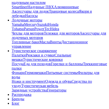
надувным настилом
Smartliner
Надувные ПВХ
Алюминиевые
Аксессуары для лодок
Транцевые колеса
Якоря и
лебедки
Насосы
Лодочные моторы
Yamaha
Mercury
Suzuki
Honda
Tohatsu
Parsun
PowerTec
Hidea
Чехлы для моторов
Тележки для моторов
Аксессуары для
лодочных моторов
Топливные баки
Масла
Винты
Дистанционное
управление
Туристическое снаряжение
Палатки
Рюкзаки и сумки
Спальные
мешки
Туристические коврики
Посуда
Еда для походов
Горелки и баллоны
Треккинговые
палки
Фонари
Гермомешки
Питьевые системы
Фильтры для
воды
Ножи и инструмент
Одежда и обувь
Средства по
уходу
Туристическая мебель
Зарядные устройства
Генераторы
Распродажа
Бренды
Блог