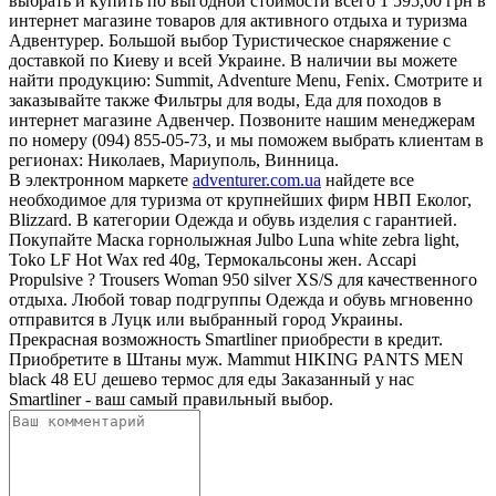
выбрать и купить по выгодной стоимости всего 1 595,00 грн в
интернет магазине товаров для активного отдыха и туризма
Адвентурер. Большой выбор Туристическое снаряжение с
доставкой по Киеву и всей Украине. В наличии вы можете
найти продукцию: Summit, Adventure Menu, Fenix. Смотрите и
заказывайте также Фильтры для воды, Еда для походов в
интернет магазине Адвенчер. Позвоните нашим менеджерам
по номеру (094) 855-05-73, и мы поможем выбрать клиентам в
регионах: Николаев, Мариуполь, Винница.
В электронном маркете
adventurer.com.ua
найдете все
необходимое для туризма от крупнейших фирм НВП Еколог,
Blizzard. В категории Одежда и обувь изделия с гарантией.
Покупайте Маска горнолыжная Julbo Luna white zebra light,
Toko LF Hot Wax red 40g, Термокальсоны жен. Accapi
Propulsive ? Trousers Woman 950 silver XS/S для качественного
отдыха. Любой товар подгруппы Одежда и обувь мгновенно
отправится в Луцк или выбранный город Украины.
Прекрасная возможность Smartliner приобрести в кредит.
Приобретите в Штаны муж. Mammut HIKING PANTS MEN
black 48 EU дешево термос для еды Заказанный у нас
Smartliner - ваш самый правильный выбор.