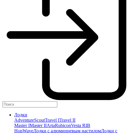
Лодки
Adventure
Scout
Travel I
Travel II
Master I
Master II
Arta
Rubicon
Vesta RIB
HonWave
Лодки с алюминиевым настилом
Лодки с