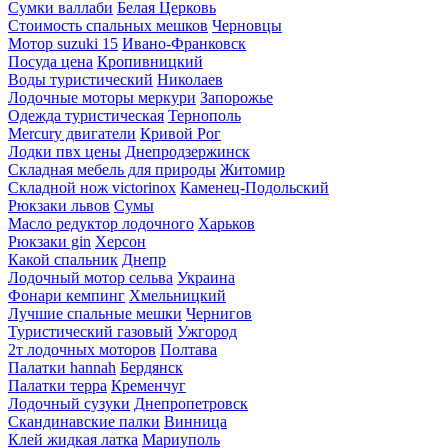
Сумки валлаби
Белая Церковь
Стоимость спальных мешков
Черновцы
Мотор suzuki 15
Ивано-Франковск
Посуда цена
Кропивницкий
Воды туристический
Николаев
Лодочные моторы меркури
Запорожье
Одежда туристическая
Тернополь
Mercury двигатели
Кривой Рог
Лодки пвх цены
Днепродзержинск
Складная мебель для природы
Житомир
Складной нож victorinox
Каменец-Подольский
Рюкзаки львов
Сумы
Масло редуктор лодочного
Харьков
Рюкзаки gin
Херсон
Какой спальник
Днепр
Лодочный мотор сельва
Украина
Фонари кемпинг
Хмельницкий
Лучшие спальные мешки
Чернигов
Туристический газовый
Ужгород
2т лодочных моторов
Полтава
Палатки hannah
Бердянск
Палатки терра
Кременчуг
Лодочный сузуки
Днепропетровск
Скандинавские палки
Винница
Клей жидкая латка
Мариуполь