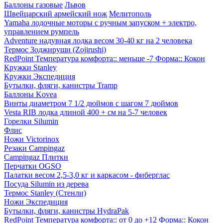
Баллоны газовые
Львов
Швейцарский армейский нож
Мелитополь
Yamaha лодочные моторы с ручным запуском + электро,
управлением румпель
Adventure надувная лодка весом 30-40 кг на 2 человека
Термос Зоджируши (Zojirushi)
RedPoint Температура комфорта:: меньше -7 Форма:: Кокон
Кружки Stanley
Кружки Экспедиция
Бутылки, фляги, канистры Tramp
Баллоны Kovea
Винты диаметром 7 1/2 дюймов с шагом 7 дюймов
Vesta RIB лодка длиной 400 + см на 5-7 человек
Горелки Silumin
Флис
Ножи Victorinox
Резаки Campingaz
Campingaz Плитки
Перчатки OGSO
Палатки весом 2,5-3,0 кг и каркасом - фиберглас
Посуда Silumin из дерева
Термос Stanley (Стенли)
Ножи Экспедиция
Бутылки, фляги, канистры HydraPak
RedPoint Температура комфорта:: от 0 до +12 Форма:: Кокон