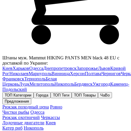
Штаны муж. Mammut HIKING PANTS MEN black 48 EU с
доставкой по Украине:
Киев
Харьков
Одесса
Днепропетровск
Запорожье
Львов
Кривой
Рог
Николаев
Мариуполь
Винница
Херсон
Полтава
Чернигов
Черк
Франковск
Тернополь
Белая
Церковь
Луцк
Мелитополь
Никополь
Бердянск
Ужгород
Каменец-
Подольский
ТОП Категории
Города
ТОП Теги
ТОП Товары
ЧаВо
Предложения
Рюкзак походный цена
Ровно
Чистки рыбы
Одесса
Рюкзак охотничий
Черкассы
Лодочные двигатели
Киев
Катер риб
Никополь