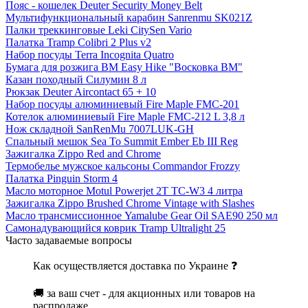
Пояс - кошелек Deuter Security Money Belt
Мультифункциональный карабин Sanrenmu SK021Z
Палки треккинговые Leki CitySen Vario
Палатка Tramp Colibri 2 Plus v2
Набор посуды Terra Incognita Quatro
Бумага для розжига BM Easy Hike "Восковка BM"
Казан походный Силумин 8 л
Рюкзак Deuter Aircontact 65 + 10
Набор посуды алюминиевый Fire Maple FMC-201
Котелок алюминиевый Fire Maple FMC-212 L 3,8 л
Нож складной SanRenMu 7007LUK-GH
Спальный мешок Sea To Summit Ember Eb III Reg
Зажигалка Zippo Red and Chrome
Термобелье мужское кальсоны Commandor Frozzy
Палатка Pinguin Storm 4
Масло моторное Motul Powerjet 2T TC-W3 4 литра
Зажигалка Zippo Brushed Chrome Vintage with Slashes
Масло трансмиссионное Yamalube Gear Oil SAE90 250 мл
Самонадувающийся коврик Tramp Ultralight 25
Часто задаваемые вопросы
Как осуществляется доставка по Украине ❓
🚚 за ваш счет - для акционных или товаров на
распродаже