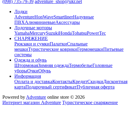
(098) 735-79-39
adventure_shop@ukr.net
Лодки
Adventure
HonWave
Smartliner
Надувные
ПВХ
Алюминиевые
Аксессуары
Лодочные моторы
Yamaha
Mercury
Suzuki
Honda
Tohatsu
PowerTec
СНАРЯЖЕНИЕ
Рюкзаки и сумки
Палатки
Спальные
мешки
Туристические коврики
Гермомешки
Питьевые
системы
Одежда и обувь
Штормовая
Зимняя одежда
Термобелье
Головные
уборы
Очки
Обувь
Информация
Оплата и доставка
Контакты
Кредит
Скидки
Дисконтная
карта
Подарочный сертификат
Публичная оферта
Powered by
Adventure
online store © 2026
Интернет магазин Adventure
Туристическое снаряжение