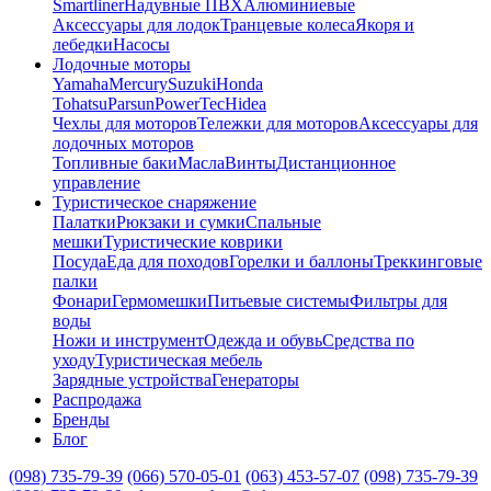
Smartliner
Надувные ПВХ
Алюминиевые
Аксессуары для лодок
Транцевые колеса
Якоря и
лебедки
Насосы
Лодочные моторы
Yamaha
Mercury
Suzuki
Honda
Tohatsu
Parsun
PowerTec
Hidea
Чехлы для моторов
Тележки для моторов
Аксессуары для
лодочных моторов
Топливные баки
Масла
Винты
Дистанционное
управление
Туристическое снаряжение
Палатки
Рюкзаки и сумки
Спальные
мешки
Туристические коврики
Посуда
Еда для походов
Горелки и баллоны
Треккинговые
палки
Фонари
Гермомешки
Питьевые системы
Фильтры для
воды
Ножи и инструмент
Одежда и обувь
Средства по
уходу
Туристическая мебель
Зарядные устройства
Генераторы
Распродажа
Бренды
Блог
(098) 735-79-39
(066) 570-05-01
(063) 453-57-07
(098) 735-79-39