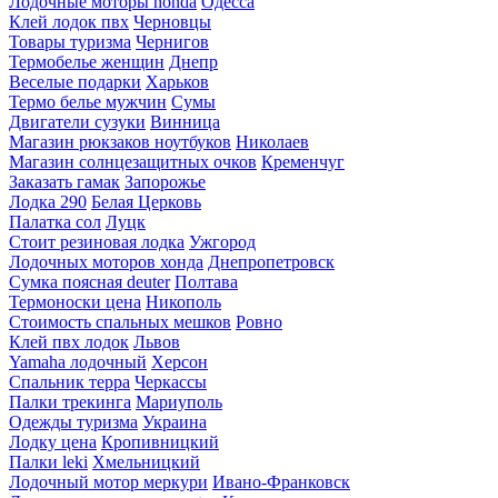
Лодочные моторы honda
Одесса
Клей лодок пвх
Черновцы
Товары туризма
Чернигов
Термобелье женщин
Днепр
Веселые подарки
Харьков
Термо белье мужчин
Сумы
Двигатели сузуки
Винница
Магазин рюкзаков ноутбуков
Николаев
Магазин солнцезащитных очков
Кременчуг
Заказать гамак
Запорожье
Лодка 290
Белая Церковь
Палатка сол
Луцк
Стоит резиновая лодка
Ужгород
Лодочных моторов хонда
Днепропетровск
Сумка поясная deuter
Полтава
Термоноски цена
Никополь
Стоимость спальных мешков
Ровно
Клей пвх лодок
Львов
Yamaha лодочный
Херсон
Спальник терра
Черкассы
Палки трекинга
Мариуполь
Одежды туризма
Украина
Лодку цена
Кропивницкий
Палки leki
Хмельницкий
Лодочный мотор меркури
Ивано-Франковск