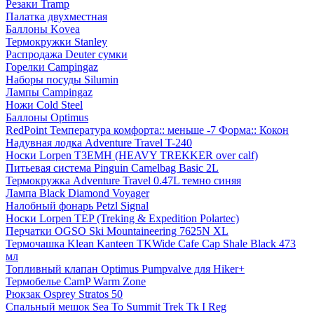
Резаки Tramp
Палатка двухместная
Баллоны Kovea
Термокружки Stanley
Распродажа Deuter сумки
Горелки Campingaz
Наборы посуды Silumin
Лампы Campingaz
Ножи Cold Steel
Баллоны Optimus
RedPoint Температура комфорта:: меньше -7 Форма:: Кокон
Надувная лодка Adventure Travel T-240
Носки Lorpen T3EMH (HEAVY TREKKER over calf)
Питьевая система Pinguin Camelbag Basic 2L
Термокружка Adventure Travel 0.47L темно синяя
Лампа Black Diamond Voyager
Налобный фонарь Petzl Signal
Носки Lorpen TEP (Treking & Expedition Polartec)
Перчатки OGSO Ski Mountaineering 7625N XL
Термочашка Klean Kanteen TKWide Cafe Cap Shale Black 473
мл
Топливный клапан Optimus Pumpvalve для Hiker+
Термобелье CamP Warm Zone
Рюкзак Osprey Stratos 50
Спальный мешок Sea To Summit Trek Tk I Reg