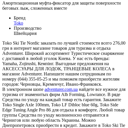
Амортизационная муфта-фиксатор для защиты поверхности
беговых лыж, сложенных вместе
Бренд
Toko
Производство
Швейцария
Toko Ski Tie Nordic заказать по лучшей стоимости всего 276,00
грн в интернет магазине товаров для туризма и отдыха
Adventurer. Широкий ассортимент Туристическое снаряжение
с доставкой в любой уголок Киева. У нас есть бренды:
Yamaha, Zojirushi, Кемпінг. Выгодные предложения на
АКСЕССУАРЫ ДЛЯ ЛОДОК, ТРАНЦЕВЫЕ КОЛЕСА в
магазине Adventurer. Напишите нашим сотрудникам по
номеру (044) 355-05-25 и мы поможем приобрести жителям
городов: Черновцы, Кременчуг, Ивано-Франковск.
В электронном шопе
adventurer.com.ua
найдете все нужное для
туризма от знаменитых фирм Alb Forming, Lowrance. В ряде
Средства по уходу на каждый товар есть гарантия. Закажите
Toko Single Axle 100mm, Toko LF Dibloc blue 60g, Toko Side
Edge Tuning Angle Pro 86 для отдыха в комфорте. Любой товар
группы Средства по уходу молниеносно отправится в
Чернигов или любую область Украины. Можно
Днепропетровск приобрести в кредит. Закажите в Toko Ski Tie