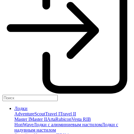
Лодки
Adventure
Scout
Travel I
Travel II
Master I
Master II
Arta
Rubicon
Vesta RIB
HonWave
Лодки с алюминиевым настилом
Лодки с
надувным настилом