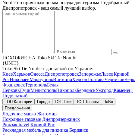
Nordic по приятным ценам посуда для туризма Подобранный
Днепропетровск - ваш самый лучший выбор.
ПОХОЖИЕ НА Toko Ski Tie Nordic
{UNIT}
Toko Ski Tie Nordic с доставкой по Украине:
Киев
Харьков
Одесса
Днепропетровск
Запорожье
Львов
Кривой
Рог
Николаев
Мариуполь
Винница
Херсон
Полтава
Чернигов
Черк
Франковск
Тернополь
Белая
Церковь
Луцк
Мелитополь
Никополь
Бердянск
Ужгород
Каменец-
Подольский
ТОП Категории
Города
ТОП Теги
ТОП Товары
ЧаВо
Предложения
Лодочное масло
Житомир
Походные газовые
Днепродзержинск
Рюкзак travel
Кривой Рог
Раскладная мебель для пикника
Бердянск