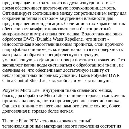
предотвращает выход теплого воздуха изнутри и в то же
время обеспечивает достаточную воздухопроницаемость.
Оптимизирует соотношение между сопротивлением ветру для
сохранения тепла и отводом внутренней влажности для
предотвращения конденсации. Сочетание этих характеристик
обеспечивает комфорт пользователю и благоприятный
микроклимат внутри спального мешка. Водоотталкивающая
обработка DWR (Durable Water Repellent), что значит -
износостойкая водоотталкивающая пропитка, слой прочного
гидрофобного полимера, который наносится на поверхность
материала и образует специфическую структуру,
уменьшающую коэффициент поверхностного натяжения. Это
заставляет капли воды скатываться с обработанной ткани, не
смачивая ее, что обеспечивает достаточную защиту от
неблагоприятных погодных условий. Ткань Polyester DWR
Clima Control Shield легкая, удобная и мягкая на ощупь.
Polyester Micro Lite - внутрення ткань спального мешка,
благодаря обработке Micro Lite эта полиэстеровая ткань очень
приятная на ощупь, почти производит впечатление хлопка.
Однако в отличие от него она намного лучше сохнет, более
долговечная и гораздо более легкая.
Thermic Fibre PFM - это высококачественный
теплоизоляционный материал нового поколения состоит из