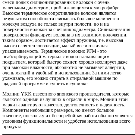
смеси полых силиконизированных волокон с очень
маленьким диаметром, приближающимся к микрофибре.
Высокое термическое сопротивление волокон является
результатом способности связывать большое количество
молекул воздуха не только внутри полости, но и на
поверхности волокон за счет микродиаметра. Силиконизация
поверхности фиксирует волокна в их взаимном положении,
таким образом, достигается эффект пружины, т.е. высокая
высота слоя теплоизоляции, малый вес и отличная
упаковываемость. Термическое волокно PFM - это
неабсорбирующий материал с водоотталкивающим
покрытием, который быстро сохнет, хорошо изолирует даже
при высокой влажности, абсолютно не вызывает аллергии,
очень мягкий и удобный в использовании. За ними легко
ухаживать, его можно стирать в стиральной машине по
щадящей программе и сушить в сушилке.
Молнии YKK известного японского производителя, которые
являются одними из лучших в отрасли в мире. Молнии этой
марки гарантируют качество, долговечность и надежность.
Компоненты небольших размеров, но имеют большое
значение, поскольку их бесперебойная работа обычно является
условием функциональности и удобства использования всего
продукта.