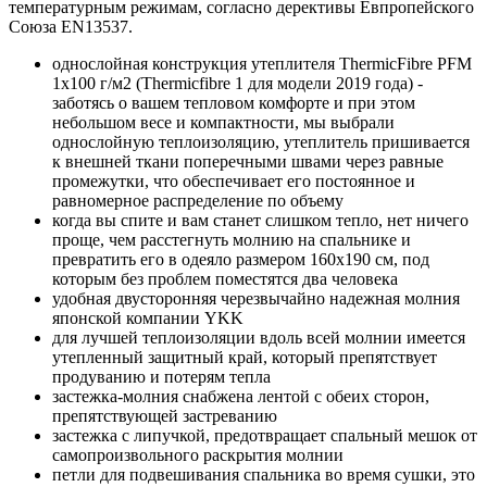
температурным режимам, согласно дерективы Евпропейского
Союза EN13537.
однослойная конструкция утеплителя ThermicFibre PFM
1x100 г/м2 (Thermicfibre 1 для модели 2019 года) -
заботясь о вашем тепловом комфорте и при этом
небольшом весе и компактности, мы выбрали
однослойную теплоизоляцию, утеплитель пришивается
к внешней ткани поперечными швами через равные
промежутки, что обеспечивает его постоянное и
равномерное распределение по объему
когда вы спите и вам станет слишком тепло, нет ничего
проще, чем расстегнуть молнию на спальнике и
превратить его в одеяло размером 160x190 см, под
которым без проблем поместятся два человека
удобная двусторонняя черезвычайно надежная молния
японской компании YKK
для лучшей теплоизоляции вдоль всей молнии имеется
утепленный защитный край, который препятствует
продуванию и потерям тепла
застежка-молния снабжена лентой с обеих сторон,
препятствующей застреванию
застежка с липучкой, предотвращает спальный мешок от
самопроизвольного раскрытия молнии
петли для подвешивания спальника во время сушки, это