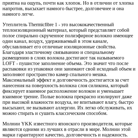
приятна на ощупь, почти как хлопок. Но в отличии от хлопка
напротив, высыхает намного быстрее, долговечнее и она
намного легче.
Утеплитель Thermicfibre 1 - это высококачественный
теплоизоляционный материал, который представляет собой
полое спирально скрученное полиэфирное волокно имеющее
один канал, воздух, удерживаемый в этом канале,
обуславливает его отличные изоляционные свойства.
Благодаря эластичному связыванию и специальному
размещению в слоях волокна достигают так называемого
LOFT - пушистое заполнение объема. Это значит что после
распаковки из упаковки они занимают свой исходный объем и
заполняют пространство камер спального мешка.
Максимальный эффект и долговечность достигается за счет
нанесения на поверхность волокна слоя силикона, который
фиксирует взаимное расположение волокон и уменьшает
взаимное трение. Полые волокна прекрасно изолируют даже
при высокой влажности воздуха, не впитывают влагу, быстро
высыхают, не вызывают аллергии. Их легко обслуживать, их
можно стирать и сушить классическим способом.
Молнии YKK известного японского производителя, которые
являются одними из лучших в отрасли в мире. Молнии этой
марки гарантируют качество, долговечность и надежность.