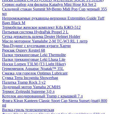
Сервис-набор для фильтра Katadyn Mini Hose Kit Set 2
Складной стакан Summit MyBento Midi Pop Cup черный 355
мл
Непромокаемые рукавицы-верхонки Extremities Guide Tuff
Bags Black M
Термобелье женское комплект Kifa КЖО-512
Питьевая система HydraPak Propel 2 L
Сетка держатель шлема Deuter Helmet Holder
Масло моторное Yamalube 2-M TC-W3 RL 1 литр
Чиа-Пудинг с кусочками кураги Харчи
Рюкзак Osprey Kestrel 68
Палки треккинговые Leki Thermolite
Палки треккинговые Leki Lhasa Lite
Носки Lorpen T3LM (T3 Light Hiker)
Гермомешок Aquapac Noatak™ 35L
Смазка для горелок Optimus Lubricant
Сумка Terra Incognita Showerbag
Палатка Tramp Rock 3 v2
Лодочный мотор Yamaha 2CMHS
Термос Zojirushi Supreme 3,0 л
Котелок анодированный Tramp с крышкой 7 л
Фляга Klean Kanteen Classic Sport Cap Sierra Sunset (matt) 800
ml
Вилка-гриль телескопическая