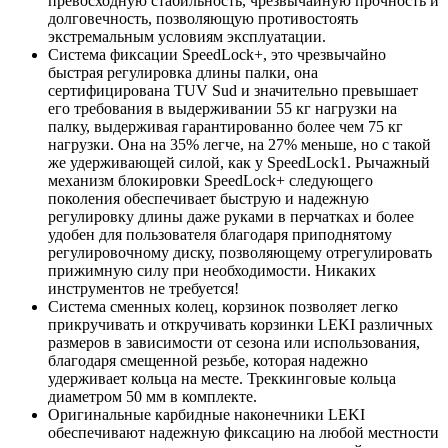
превосходную стабильность, чрезвычайную прочность и
долговечность, позволяющую противостоять
экстремальным условиям эксплуатации.
Система фиксации SpeedLock+, это чрезвычайно
быстрая регулировка длины палки, она
сертифицирована TUV Sud и значительно превышает
его требования в выдерживании 55 кг нагрузки на
палку, выдерживая гарантированно более чем 75 кг
нагрузки. Она на 35% легче, на 27% меньше, но с такой
же удерживающей силой, как у SpeedLock1. Рычажный
механизм блокировки SpeedLock+ следующего
поколения обеспечивает быструю и надежную
регулировку длины даже руками в перчатках и более
удобен для пользователя благодаря приподнятому
регулировочному диску, позволяющему отрегулировать
прижимную силу при необходимости. Никаких
инструментов не требуется!
Система сменных колец, корзинок позволяет легко
прикручивать и откручивать корзинки LEKI различных
размеров в зависимости от сезона или использования,
благодаря смещенной резьбе, которая надежно
удерживает кольца на месте. Треккинговые кольца
диаметром 50 мм в комплекте.
Оригинальные карбидные наконечники LEKI
обеспечивают надежную фиксацию на любой местности