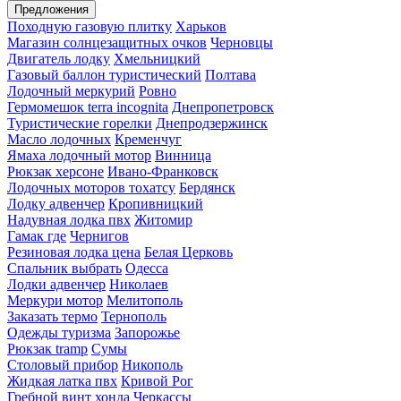
Предложения
Походную газовую плитку
Харьков
Магазин солнцезащитных очков
Черновцы
Двигатель лодку
Хмельницкий
Газовый баллон туристический
Полтава
Лодочный меркурий
Ровно
Гермомешок terra incognita
Днепропетровск
Туристические горелки
Днепродзержинск
Масло лодочных
Кременчуг
Ямаха лодочный мотор
Винница
Рюкзак херсоне
Ивано-Франковск
Лодочных моторов тохатсу
Бердянск
Лодку адвенчер
Кропивницкий
Надувная лодка пвх
Житомир
Гамак где
Чернигов
Резиновая лодка цена
Белая Церковь
Спальник выбрать
Одесса
Лодки адвенчер
Николаев
Меркури мотор
Мелитополь
Заказать термо
Тернополь
Одежды туризма
Запорожье
Рюкзак tramp
Сумы
Столовый прибор
Никополь
Жидкая латка пвх
Кривой Рог
Гребной винт хонда
Черкассы