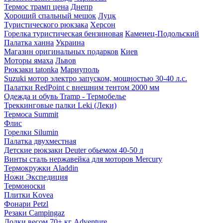
Термос трамп цена
Днепр
Хороший спальный мешок
Луцк
Туристического рюкзака
Херсон
Горелка туристическая бензиновая
Каменец-Подольский
Палатка ханна
Украина
Магазин оригинальных подарков
Киев
Моторы ямаха
Львов
Рюкзаки tatonka
Мариуполь
Suzuki мотор электро запуском, мощностью 30-40 л.с.
Палатки RedPoint с внешним тентом 2000 мм
Одежда и обувь Tramp - Термобелье
Треккинговые палки Leki (Леки)
Термоса Summit
Флис
Горелки Silumin
Палатка двухместная
Детские рюкзаки Deuter обьемом 40-50 л
Винты сталь нержавейка для моторов Mercury
Термокружки Aladdin
Ножи Экспедиция
Термоноски
Плитки Kovea
Фонари Petzl
Резаки Campingaz
Лодки весом 70+ кг Adventure