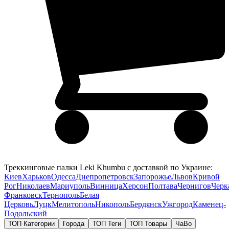
Треккинговые палки Leki Khumbu с доставкой по Украине:
Киев
Харьков
Одесса
Днепропетровск
Запорожье
Львов
Кривой
Рог
Николаев
Мариуполь
Винница
Херсон
Полтава
Чернигов
Черк
Франковск
Тернополь
Белая
Церковь
Луцк
Мелитополь
Никополь
Бердянск
Ужгород
Каменец-
Подольский
ТОП Категории
Города
ТОП Теги
ТОП Товары
ЧаВо