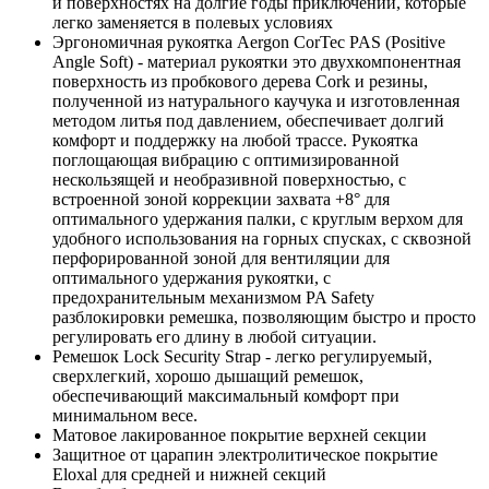
и поверхностях на долгие годы приключений, которые
легко заменяется в полевых условиях
Эргономичная рукоятка Aergon CorTec PAS (Positive
Angle Soft) - материал рукоятки это двухкомпонентная
поверхность из пробкового дерева Cork и резины,
полученной из натурального каучука и изготовленная
методом литья под давлением, обеспечивает долгий
комфорт и поддержку на любой трассе. Рукоятка
поглощающая вибрацию с оптимизированной
нескользящей и необразивной поверхностью, с
встроенной зоной коррекции захвата +8° для
оптимального удержания палки, с круглым верхом для
удобного использования на горных спусках, с сквозной
перфорированной зоной для вентиляции для
оптимального удержания рукоятки, с
предохранительным механизмом PA Safety
разблокировки ремешка, позволяющим быстро и просто
регулировать его длину в любой ситуации.
Ремешок Lock Security Strap - легко регулируемый,
сверхлегкий, хорошо дышащий ремешок,
обеспечивающий максимальный комфорт при
минимальном весе.
Матовое лакированное покрытие верхней секции
Защитное от царапин электролитическое покрытие
Eloxal для средней и нижней секций