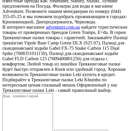
известные бренды как: Smartliner, Stanley, Suzuki. Лучшие
предложения на Посуда, Фильтры для воды в магазине
Adventurer. Позвоните нашим менеджерам по номеру (044)
355-05-25 и мы поможем подобрать проживающим в городах:
Кропивницкий, Днепродзержинск, Черновцы.
В интернет-магазине
adventurer.com.ua
найдете туристические
товары от проверенных брендов Green Tramps, E=da. В серии
Треккинговые палки товары с гарантией. Заказывайте Палиці
трекінгові Vipole Base Camp Green DLX (S25 07), Палиці для
скандинавської ходьби Gabel FX-75 Snake Carbon 115 Dual
Spike (7008351011150), Палиці для скандинавської ходьби
Gabel FLD Carbon 125 (7009400801250) для отдыха с
комфортом. Любой товар из линейки Треккинговые палки
будет быстро отправлен в Киев или удобный город. Хорошая
возможность Треккинговые палки Leki купить в кредит.
Подбирайте в Треккинговые палки Leki Khumbu по
интересным ценам спальный мешок Оформленный у нас
Треккинговые палки Leki - самый правильный выбор.