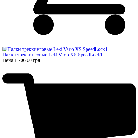
Палки треккинговые Leki Vario XS SpeedLock1
Цена:
1 706,60 грн