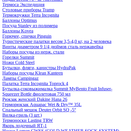
Термоса Экспедиция
Столовые приборы Tramp
Термокружки Terra Incognita
Баллоны Optimus
Посуда Stanley из полимера
Баллоны Kovea
Горючее, спички Pinguin
Туристические палатки весом 3,5-4,0 кг, на 2 человека
Винты диаметром 9 1/4 дюймов сталь нержавейка
Наборы посуды из нерж. стали
Горелки Summit
Ножи Cold Steel
Бутылки, фляги, канистры HydraPak
Наборы посуды Klean Kanteen
Лампы Campingaz
Палатка Terra Incognita Toprock 4
Бутылка-соковыжималка Summit MyBento Fruit Infuser-
Squeezer Bottle фиолетовая 750 мл
Рюкзак женский Dakine Hana 26
Герморюкзак Aquapac Wet & Dry™ 35L
Спальный мешок Deuter Orbit SQ -5°
Вилка-гриль (3 шт.)
Термоноски Lasting TRW
Якорь лодочный ЯТ-1
Носки Lorpen CWSS (COLD WEATHER SOCK SYSTEM)