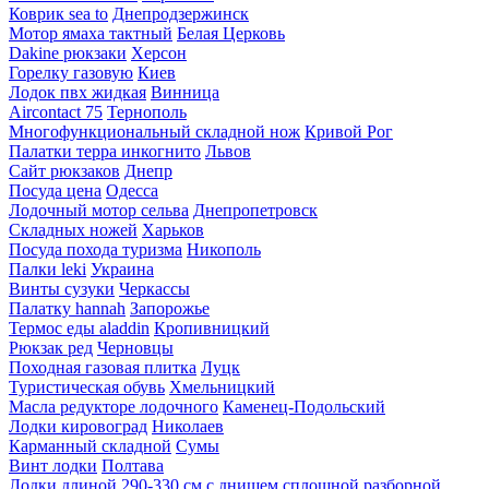
Коврик sea to
Днепродзержинск
Мотор ямаха тактный
Белая Церковь
Dakine рюкзаки
Херсон
Горелку газовую
Киев
Лодок пвх жидкая
Винница
Aircontact 75
Тернополь
Многофункциональный складной нож
Кривой Рог
Палатки терра инкогнито
Львов
Сайт рюкзаков
Днепр
Посуда цена
Одесса
Лодочный мотор сельва
Днепропетровск
Складных ножей
Харьков
Посуда похода туризма
Никополь
Палки leki
Украина
Винты сузуки
Черкассы
Палатку hannah
Запорожье
Термос еды aladdin
Кропивницкий
Рюкзак ред
Черновцы
Походная газовая плитка
Луцк
Туристическая обувь
Хмельницкий
Масла редукторе лодочного
Каменец-Подольский
Лодки кировоград
Николаев
Карманный складной
Сумы
Винт лодки
Полтава
Лодки длиной 290-330 см с днищем сплошной разборной