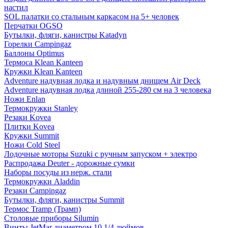
настил
SOL палатки со стальным каркасом на 5+ человек
Перчатки OGSO
Бутылки, фляги, канистры Katadyn
Горелки Campingaz
Баллоны Optimus
Термоса Klean Kanteen
Кружки Klean Kanteen
Adventure надувная лодка и надувным днищем Air Deck
Adventure надувная лодка длиной 255-280 см на 3 человека
Ножи Enlan
Термокружки Stanley
Резаки Kovea
Плитки Kovea
Кружки Summit
Ножи Cold Steel
Лодочные моторы Suzuki с ручным запуском + электро
Распродажа Deuter - дорожные сумки
Наборы посуды из нерж. стали
Термокружки Aladdin
Резаки Campingaz
Бутылки, фляги, канистры Summit
Термос Tramp (Трамп)
Столовые приборы Silumin
Винты JetMar диаметром 10 1/4 дюймов