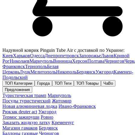
Надувной коврик Pinguin Tube Air с доставкой по Украине:
Киев
Харьков
Одесса
Днепропетровск
Запорожье
Львов
Кривой
Рог
Николаев
Мариуполь
Винница
Херсон
Полтава
Чернигов
Черк
Франковск
Тернополь
Белая
Церковь
Луцк
Мелитополь
Никополь
Бердянск
Ужгород
Каменец-
Подольский
ТОП Категории
Города
ТОП Теги
ТОП Товары
ЧаВо
Предложения
Туристическая трамп
Мариуполь
Посуды туристический
Житомир
Новая алюминиевая лодка
Ивано-Франковск
Рюкзак deuter act
Ужгород
Термос зажируши
Ровно
Заказать жидкую латку
Кременчуг
Магазин гамаков
Бердянск
Баллоны газовые
Чернигов