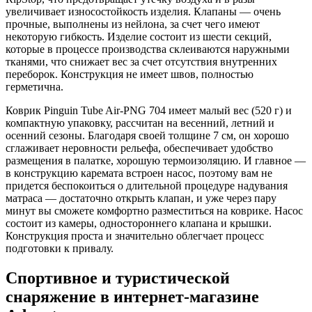
увеличивает износостойкость изделия. Клапаны — очень
прочные, выполнены из нейлона, за счет чего имеют
некоторую гибкость. Изделие состоит из шести секций,
которые в процессе производства склеиваются наружными
тканями, что снижает вес за счет отсутствия внутренних
переборок. Конструкция не имеет швов, полностью
герметична.
Коврик Pinguin Tube Air-PNG 704 имеет малый вес (520 г) и
компактную упаковку, рассчитан на весенний, летний и
осенний сезоны. Благодаря своей толщине 7 см, он хорошо
сглаживает неровности рельефа, обеспечивает удобство
размещения в палатке, хорошую термоизоляцию. И главное —
в конструкцию каремата встроен насос, поэтому вам не
придется беспокоиться о длительной процедуре надувания
матраса — достаточно открыть клапан, и уже через пару
минут вы сможете комфортно разместиться на коврике. Насос
состоит из камеры, одностороннего клапана и крышки.
Конструкция проста и значительно облегчает процесс
подготовки к привалу.
Спортивное и туристической
снаряжение в интернет-магазине