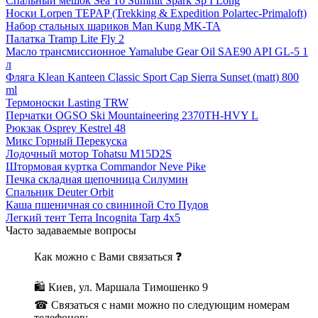
Спальный мешок Sea To Summit Spark Sp I Long
Носки Lorpen TEPAP (Trekking & Expedition Polartec-Primaloft)
Набор стальных шариков Man Kung MK-TA
Палатка Tramp Lite Fly 2
Масло трансмиссионное Yamalube Gear Oil SAE90 API GL-5 1
л
Фляга Klean Kanteen Classic Sport Cap Sierra Sunset (matt) 800
ml
Термоноски Lasting TRW
Перчатки OGSO Ski Mountaineering 2370TH-HVY L
Рюкзак Osprey Kestrel 48
Микс Горный Перекуска
Лодочный мотор Tohatsu M15D2S
Штормовая куртка Commandor Neve Pike
Печка складная щепочница Силумин
Спальник Deuter Orbit
Каша пшеничная со свининой Сто Пудов
Легкий тент Terra Incognita Tarp 4x5
Часто задаваемые вопросы
Как можно с Вами связаться ❓
🛍 Киев, ул. Маршала Тимошенко 9
☎ Связаться с нами можно по следующим номерам
телефонов: