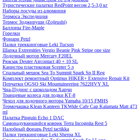
Туристические палатки RedPoint весом 2,5-3,0 кг
Наборы посуды из алюминия
Термоса Экспедиция
Термос Зоджируши (Zojirushi)
Баллоны Fire-Maple
Горелки
Фонари Petzl
Палки треккинговые Leki Tucson
Шапка Extremities Vergio Beanie Pink Stripe one size
Лодочный мотор Mercury F20EL
Рюкзак Deuter Aircontact 40 + 10 SL
Канистра пластиковая Scepter 5 л
Спальный мешок Sea To Summit Spark Sp II Reg
Комплект ремонтный Optimus HIKER+ Extensive Repair Kit
Перчатки OGSO Ski Mountaineering 7622HVY XL
Чиа-Пудинг с шоколадом Харчи
Транцевые колеса для лодки КТ-8
Чехол для лодочного мотора Yamaha 10/15 FMHS
Термочашка Klean Kanteen TKWide Cafe Cap Kalamata Matt 473
ml
Палатка Pinguin Echo 1 DAC
Самонадувающийся коврик Terra Incognita Rest 5
Налобный фонарь Petzl tactikka
Палки треккинговые Leki Sherpa XL