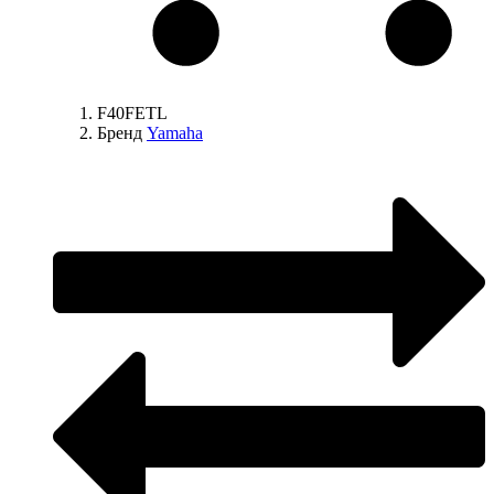
F40FETL
Бренд
Yamaha