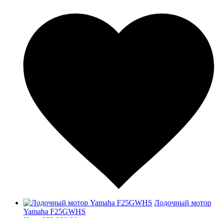
Лодочный мотор
Yamaha F25GWHS