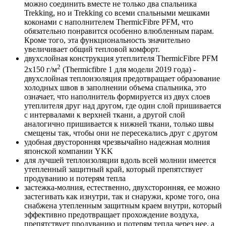
можно соединить вместе не только два спальника
Trekking, но и Trekking со всеми спальными мешками
коконами с наполнителем ThermicFibre PFM, что
обязательно понравится особенно влюбленным парам.
Кроме того, эта функциональность значительно
увеличивает общий тепловой комфорт.
двухслойная конструкция утеплителя ThermicFibre PFM
2
2x150 г/м
(Thermicfibre 1 для модели 2019 года) -
двухслойная теплоизоляция предотвращает образование
холодных швов в заполнении объема спальника, это
означает, что наполнитель формируется из двух слоев
утеплителя друг над другом, где один слой пришивается
с интервалами к верхней ткани, а другой слой
аналогично пришивается к нижней ткани, только швы
смещены так, чтобы они не пересекались друг с другом
удобная двусторонняя чрезвычайно надежная молния
японской компании YKK
для лучшей теплоизоляции вдоль всей молнии имеется
утепленный защитный край, который препятствует
продуванию и потерям тепла
застежка-молния, естественно, двухсторонняя, ее можно
застегивать как изнутри, так и снаружи, кроме того, она
снабжена утепленным защитным краем внутри, который
эффективно предотвращает прохождение воздуха,
препятствует продуванию и потерям тепла через нее, а