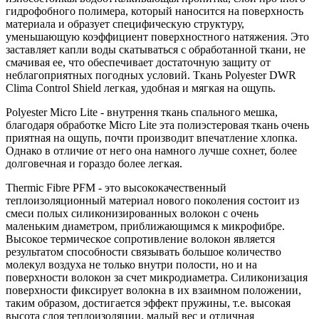
гидрофобного полимера, который наносится на поверхность
материала и образует специфическую структуру,
уменьшающую коэффициент поверхностного натяжения. Это
заставляет капли воды скатываться с обработанной ткани, не
смачивая ее, что обеспечивает достаточную защиту от
неблагоприятных погодных условий. Ткань Polyester DWR
Clima Control Shield легкая, удобная и мягкая на ощупь.
Polyester Micro Lite - внутрення ткань спального мешка,
благодаря обработке Micro Lite эта полиэстеровая ткань очень
приятная на ощупь, почти производит впечатление хлопка.
Однако в отличие от него она намного лучше сохнет, более
долговечная и гораздо более легкая.
Thermic Fibre PFM - это высококачественный
теплоизоляционный материал нового поколения состоит из
смеси полых силиконизированных волокон с очень
маленьким диаметром, приближающимся к микрофибре.
Высокое термическое сопротивление волокон является
результатом способности связывать большое количество
молекул воздуха не только внутри полости, но и на
поверхности волокон за счет микродиаметра. Силиконизация
поверхности фиксирует волокна в их взаимном положении,
таким образом, достигается эффект пружины, т.е. высокая
высота слоя теплоизоляции, малый вес и отличная