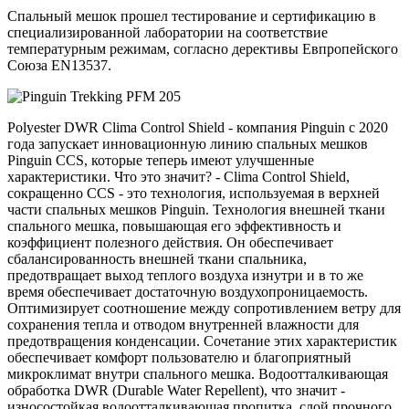
Спальный мешок прошел тестирование и сертификацию в
специализированной лаборатории на соответствие
температурным режимам, согласно дерективы Евпропейского
Союза EN13537.
Polyester DWR Clima Control Shield - компания Pinguin с 2020
года запускает инновационную линию спальных мешков
Pinguin CCS, которые теперь имеют улучшенные
характеристики. Что это значит? - Clima Control Shield,
сокращенно CCS - это технология, используемая в верхней
части спальных мешков Pinguin. Технология внешней ткани
спального мешка, повышающая его эффективность и
коэффициент полезного действия. Он обеспечивает
сбалансированность внешней ткани спальника,
предотвращает выход теплого воздуха изнутри и в то же
время обеспечивает достаточную воздухопроницаемость.
Оптимизирует соотношение между сопротивлением ветру для
сохранения тепла и отводом внутренней влажности для
предотвращения конденсации. Сочетание этих характеристик
обеспечивает комфорт пользователю и благоприятный
микроклимат внутри спального мешка. Водоотталкивающая
обработка DWR (Durable Water Repellent), что значит -
износостойкая водоотталкивающая пропитка, слой прочного