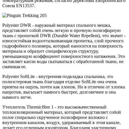
температурным режимам, согласно дерективы Евпропейского
Союза EN13537.
Polyester DWR - наружный материал спального мешка,
представляет собой очень легкую и прочную полиэфирную
ткань с пропиткой DWR (Durable Water Repellent), что значит -
износостойкая водоотталкивающая пропитка, слой прочного
гидрофобного полимера, который наносится на поверхность
материала и образует специфическую структуру,
уменьшающую коэффициент поверхностного натяжения. Это
заставляет капли воды скатываться с обработанной ткани, не
смачивая ее.
Polyester SoftLite - внутренняя подкладка спальника, это
полиэстеровая ткань благодаря отделке SoftLite она очень
приятна на ощупь, почти как хлопок. Но в отличии от хлопка
напротив, высыхает намного быстрее, долговечнее и она
намного легче.
Утеплитель Thermicfibre 1 - это высококачественный
теплоизоляционный материал, который представляет собой
полое спирально скрученное полиэфирное волокно с
внутренним каналом, воздух, удерживаемый в этом канале,
делает его отличным изолятором. Благодаря эластичному