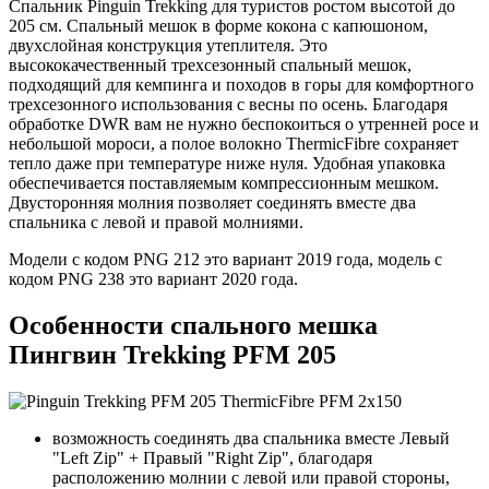
Спальник Pinguin Trekking для туристов ростом высотой до
205 см. Спальный мешок в форме кокона с капюшоном,
двухслойная конструкция утеплителя. Это
высококачественный трехсезонный спальный мешок,
подходящий для кемпинга и походов в горы для комфортного
трехсезонного использования с весны по осень. Благодаря
обработке DWR вам не нужно беспокоиться о утренней росе и
небольшой мороси, а полое волокно ThermicFibre сохраняет
тепло даже при температуре ниже нуля. Удобная упаковка
обеспечивается поставляемым компрессионным мешком.
Двусторонняя молния позволяет соединять вместе два
спальника с левой и правой молниями.
Модели с кодом PNG 212 это вариант 2019 года, модель с
кодом PNG 238 это вариант 2020 года.
Особенности спального мешка
Пингвин Trekking PFM 205
возможность соединять два спальника вместе Левый
"Left Zip" + Правый "Right Zip", благодаря
расположению молнии с левой или правой стороны,