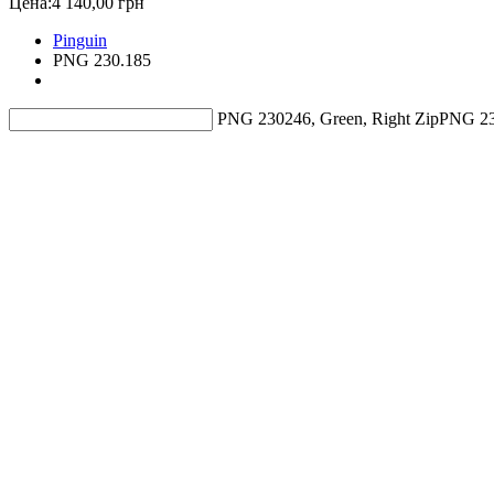
Цена:
4 140,00 грн
Pinguin
PNG 230.185
PNG 230246, Green, Right Zip
PNG 230