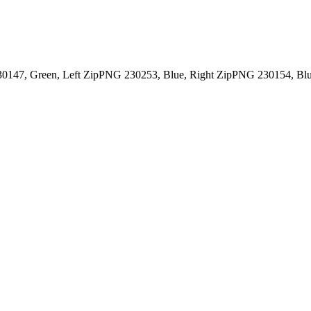
147, Green, Left Zip
PNG 230253, Blue, Right Zip
PNG 230154, Blue