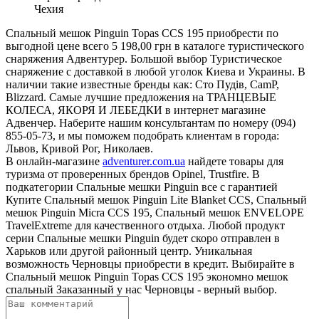
Чехия
Спальный мешок Pinguin Topas CCS 195 приобрести по
выгодной цене всего 5 198,00 грн в каталоге туристического
снаряжения Адвентурер. Большой выбор Туристическое
снаряжение с доставкой в любой уголок Киева и Украины. В
наличии такие известные бренды как: Сто Пудів, CamP,
Blizzard. Самые лучшие предложения на ТРАНЦЕВЫЕ
КОЛЕСА, ЯКОРЯ И ЛЕБЕДКИ в интернет магазине
Адвенчер. Наберите нашим консультантам по номеру (094)
855-05-73, и мы поможем подобрать клиентам в города:
Львов, Кривой Рог, Николаев.
В онлайн-магазине
adventurer.com.ua
найдете товары для
туризма от проверенных брендов Opinel, Trustfire. В
подкатегории Спальные мешки Pinguin все с гарантией
Купите Спальный мешок Pinguin Lite Blanket CCS, Спальный
мешок Pinguin Micra CCS 195, Спальный мешок ENVELOPE
TravelExtreme для качественного отдыха. Любой продукт
серии Спальные мешки Pinguin будет скоро отправлен в
Харьков или другой районный центр. Уникальная
возможность Черновцы приобрести в кредит. Выбирайте в
Спальный мешок Pinguin Topas CCS 195 экономно мешок
спальный Заказанный у нас Черновцы - верный выбор.