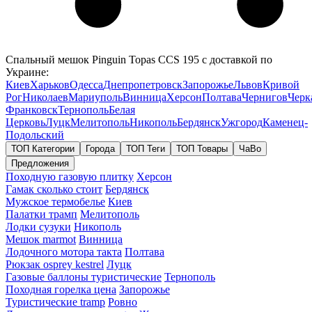
Спальный мешок Pinguin Topas CCS 195 с доставкой по
Украине:
Киев
Харьков
Одесса
Днепропетровск
Запорожье
Львов
Кривой
Рог
Николаев
Мариуполь
Винница
Херсон
Полтава
Чернигов
Черк
Франковск
Тернополь
Белая
Церковь
Луцк
Мелитополь
Никополь
Бердянск
Ужгород
Каменец-
Подольский
ТОП Категории
Города
ТОП Теги
ТОП Товары
ЧаВо
Предложения
Походную газовую плитку
Херсон
Гамак сколько стоит
Бердянск
Мужское термобелье
Киев
Палатки трамп
Мелитополь
Лодки сузуки
Никополь
Мешок marmot
Винница
Лодочного мотора такта
Полтава
Рюкзак osprey kestrel
Луцк
Газовые баллоны туристические
Тернополь
Походная горелка цена
Запорожье
Туристические tramp
Ровно