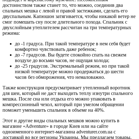
достоинством также станет то, что можно, соединив два
спальных мешка с левой и правой застежками, сделать его
двуспальным. Капюшон затягивается, чтобы никакой ветер не
смог помешать сну после длительного похода. Спальник с
двухслойным утеплителем рассчитан на три температурных
режима:
до -1 градуса. При такой температуре в нем себя будет
комфортно чувствовать даже ребенок;
до -7 градусов. Вы будете спокойно спать на свежем
воздухе до восьми часов, не ощущая холода;
до -25 градусов. Экстремальный режим, но при такой
низкой температуре можно продержаться до шести
часов без обморожения, что немаловажно.
Также конструкция предусматривает утепленный воротник
для шеи, который не даст выходить теплу изнутри спального
мешка. После сна или отдыха его можно упаковать в
компрессионный чехол, который при умелом обращении
поможет уменьшить спальник в объеме на 40%.
Этот и другие виды спальных мешков можно купить в
магазине «Adventure» в городе Киев или на сайте
одноименного интернет-магазина adventurer.com.ua с
доставкой во все регионы Украины. Мы предлагаем товары,