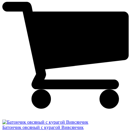
Батончик овсяный с курагой Вивсянчик