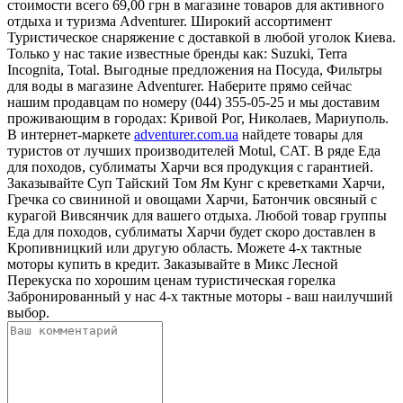
стоимости всего 69,00 грн в магазине товаров для активного
отдыха и туризма Adventurer. Широкий ассортимент
Туристическое снаряжение с доставкой в любой уголок Киева.
Только у нас такие известные бренды как: Suzuki, Terra
Incognita, Total. Выгодные предложения на Посуда, Фильтры
для воды в магазине Adventurer. Наберите прямо сейчас
нашим продавцам по номеру (044) 355-05-25 и мы доставим
проживающим в городах: Кривой Рог, Николаев, Мариуполь.
В интернет-маркете
adventurer.com.ua
найдете товары для
туристов от лучших производителей Motul, CAT. В ряде Еда
для походов, сублиматы Харчи вся продукция с гарантией.
Заказывайте Суп Тайский Том Ям Кунг с креветками Харчи,
Гречка со свининой и овощами Харчи, Батончик овсяный с
курагой Вивсянчик для вашего отдыха. Любой товар группы
Еда для походов, сублиматы Харчи будет скоро доставлен в
Кропивницкий или другую область. Можете 4-х тактные
моторы купить в кредит. Заказывайте в Микс Лесной
Перекуска по хорошим ценам туристическая горелка
Забронированный у нас 4-х тактные моторы - ваш наилучший
выбор.