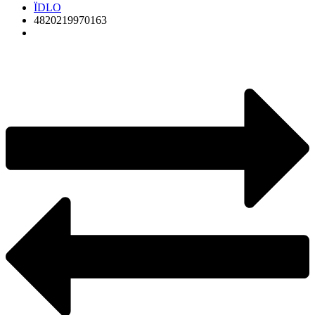
ЇDLO
4820219970163