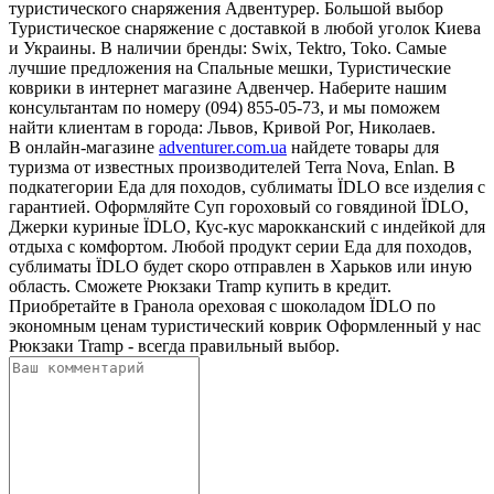
туристического снаряжения Адвентурер. Большой выбор
Туристическое снаряжение с доставкой в любой уголок Киева
и Украины. В наличии бренды: Swix, Tektro, Toko. Самые
лучшие предложения на Спальные мешки, Туристические
коврики в интернет магазине Адвенчер. Наберите нашим
консультантам по номеру (094) 855-05-73, и мы поможем
найти клиентам в города: Львов, Кривой Рог, Николаев.
В онлайн-магазине
adventurer.com.ua
найдете товары для
туризма от известных производителей Terra Nova, Enlan. В
подкатегории Еда для походов, сублиматы ЇDLO все изделия с
гарантией. Оформляйте Суп гороховый со говядиной ЇDLO,
Джерки куриные ЇDLO, Кус-кус марокканский с индейкой для
отдыха с комфортом. Любой продукт серии Еда для походов,
сублиматы ЇDLO будет скоро отправлен в Харьков или иную
область. Сможете Рюкзаки Tramp купить в кредит.
Приобретайте в Гранола ореховая с шоколадом ЇDLO по
экономным ценам туристический коврик Оформленный у нас
Рюкзаки Tramp - всегда правильный выбор.