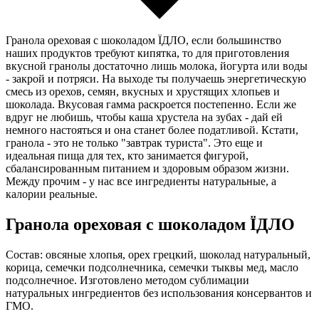
Гранола ореховая с шоколадом ЇДЛО, если большинство
наших продуктов требуют кипятка, то для приготовления
вкусной гранолы достаточно лишь молока, йогурта или воды
- закрой и потряси. На выходе ты получаешь энергетическую
смесь из орехов, семян, вкусных и хрустящих хлопьев и
шоколада. Вкусовая гамма раскроется постепенно. Если же
вдруг не любишь, чтобы каша хрустела на зубах - дай ей
немного настояться и она станет более податливой. Кстати,
гранола - это не только "завтрак туриста". Это еще и
идеальная пища для тех, кто занимается фигурой,
сбалансированным питанием и здоровым образом жизни.
Между прочим - у нас все ингредиенты натуральные, а
калории реальные.
Гранола ореховая с шоколадом ЇДЛО
Состав: овсяные хлопья, орех грецкий, шоколад натуральный,
корица, семечки подсолнечника, семечки тыквы мед, масло
подсолнечное. Изготовлено методом сублимации
натуральных ингредиентов без использования консервантов и
ГМО.