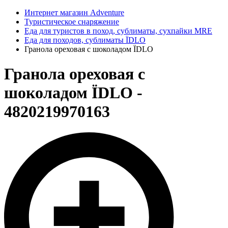
Интернет магазин Adventure
Туристическое снаряжение
Еда для туристов в поход, сублиматы, сухпайки MRE
Еда для походов, сублиматы ЇDLO
Гранола ореховая с шоколадом ЇDLO
Гранола ореховая с
шоколадом ЇDLO -
4820219970163