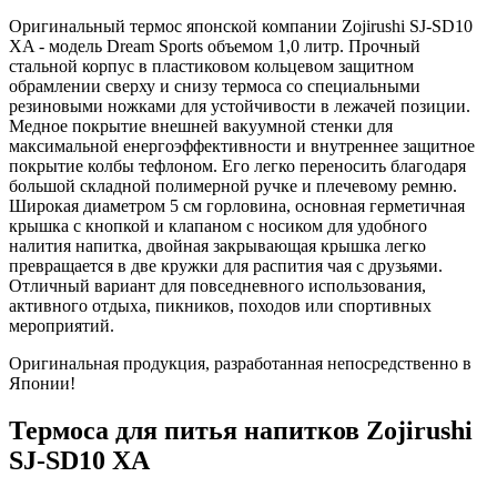
Оригинальный термос японской компании Zojirushi SJ-SD10
ХA - модель Dream Sports объемом 1,0 литр. Прочный
стальной корпус в пластиковом кольцевом защитном
обрамлении сверху и снизу термоса со специальными
резиновыми ножками для устойчивости в лежачей позиции.
Медное покрытие внешней вакуумной стенки для
максимальной енергоэффективности и внутреннее защитное
покрытие колбы тефлоном. Его легко переносить благодаря
большой складной полимерной ручке и плечевому ремню.
Широкая диаметром 5 см горловина, основная герметичная
крышка с кнопкой и клапаном с носиком для удобного
налития напитка, двойная закрывающая крышка легко
превращается в две кружки для распития чая с друзьями.
Отличный вариант для повседневного использования,
активного отдыха, пикников, походов или спортивных
мероприятий.
Оригинальная продукция, разработанная непосредственно в
Японии!
Термоса для питья напитков Zojirushi
SJ-SD10 ХA