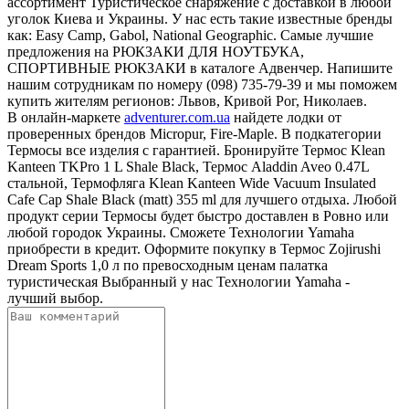
ассортимент Туристическое снаряжение с доставкой в любой
уголок Киева и Украины. У нас есть такие известные бренды
как: Easy Camp, Gabol, National Geographic. Самые лучшие
предложения на РЮКЗАКИ ДЛЯ НОУТБУКА,
СПОРТИВНЫЕ РЮКЗАКИ в каталоге Адвенчер. Напишите
нашим сотрудникам по номеру (098) 735-79-39 и мы поможем
купить жителям регионов: Львов, Кривой Рог, Николаев.
В онлайн-маркете
adventurer.com.ua
найдете лодки от
проверенных брендов Micropur, Fire-Maple. В подкатегории
Термосы все изделия с гарантией. Бронируйте Термос Klean
Kanteen TKPro 1 L Shale Black, Термос Aladdin Aveo 0.47L
стальной, Термофляга Klean Kanteen Wide Vacuum Insulated
Cafe Cap Shale Black (matt) 355 ml для лучшего отдыха. Любой
продукт серии Термосы будет быстро доставлен в Ровно или
любой городок Украины. Сможете Технологии Yamaha
приобрести в кредит. Оформите покупку в Термос Zojirushi
Dream Sports 1,0 л по превосходным ценам палатка
туристическая Выбранный у нас Технологии Yamaha -
лучший выбор.