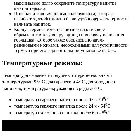
максимально долго сохраните темпратуру напитка
внутри термоса.
Прочная и толстая полимерная рукоятка, которая
изгибается, чтобы можно было удобно держать термос и
наливать напиток.
Корпус термоса имеет защитное пластиковое
обрамление внизу вокруг днища и вверху у основания
горлышка, которое также оборудовано двумя
резиновыми ножками, необходимыми для устойчивости
термоса при его горизонтальной установке на бок.
Температурные режимы:
Температурные данные получены с первоночальными
0
0
температурами 95
С для гарячего и 4
С для холодного
0
напитков, температура окружающей среды 20
С.
0
температура гарячего напитка после 6 ч - 79
С
0
температура гарячего напитка после 24 ч - 54
С
0
температура холодного напитка после 6 ч - 8
С