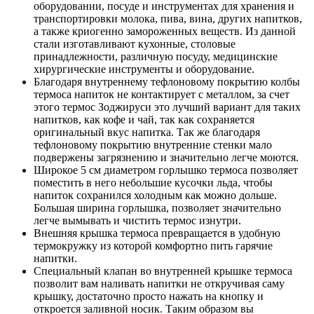
оборудовании, посуде и инструментах для хранения и
транспортировки молока, пива, вина, других напитков,
а также криогенно замороженных веществ. Из данной
стали изготавливают кухонные, столовые
принадлежности, различную посуду, медицинские
хирургические инструменты и оборудование.
Благодаря внутреннему тефлоновому покрытию колбы
термоса напиток не контактирует с металлом, за счет
этого термос Зоджируси это лучший вариант для таких
напитков, как кофе и чай, так как сохраняется
оригинальный вкус напитка. Так же благодаря
тефлоновому покрытию внутренние стенки мало
подвержены загрязнению и значительно легче моются.
Широкое 5 см диаметром горлышко термоса позволяет
поместить в него небольшие кусочки льда, чтобы
напиток сохранился холодным как можно дольше.
Большая ширина горлышка, позволяет значительно
легче вымывать и чистить термос изнутри.
Внешняя крышка термоса превращается в удобную
термокружку из которой комфортно пить гарячие
напитки.
Специальный клапан во внутренней крышке термоса
позволит вам наливать напитки не откручивая саму
крышку, достаточно просто нажать на кнопку и
откроется заливной носик. Таким образом вы