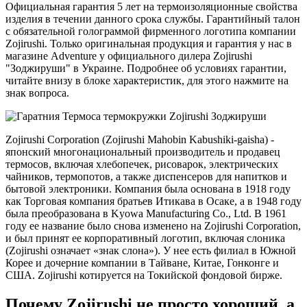
Официальная гарантия 5 лет на термоизоляционные свойства
изделия в течении данного срока службы. Гарантийный талон
с обязательной голограммой фирменного логотипа компании
Zojirushi. Только оригинальная продукция и гарантия у нас в
магазине Adventure у официального дилера Zojirushi
"Зоджируши" в Украине. Подробнее об условиях гарантии,
читайте внизу в блоке характеристик, для этого нажмите на
знак вопроса.
Zojirushi Corporation (Zojirushi Mahobin Kabushiki-gaisha) -
японский многонациональный производитель и продавец
термосов, включая хлебопечек, рисоварок, электрических
чайников, термопотов, а также диспенсеров для напитков и
бытовой электроники. Компания была основана в 1918 году
как Торговая компания братьев Итикава в Осаке, а в 1948 году
была преобразована в Kyowa Manufacturing Co., Ltd. В 1961
году ее название было снова изменено на Zojirushi Corporation,
и был принят ее корпоративный логотип, включая слоника
(Zojirushi означает «знак слона»). У нее есть филиал в Южной
Корее и дочерние компании в Тайване, Китае, Гонконге и
США. Zojirushi котируется на Токийской фондовой бирже.
Почему Zojirushi не просто хороший, а