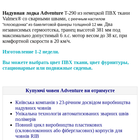
Надувная лодка Adventure
T-290 из немецкой ПВХ ткани
Valmex® со сварными швами,
с реечным настилом
Два
"плоскодонка" из
бакелитовой фанеры толщиной 12 мм.
независимых гермоотсека, транец высотой 381 мм под
максимально допустимый 6 л.с. мотор весом до 38 кг, при
комфортной скорости в 20 км/ч.
Изготовление 1-2 недели.
Вы можете выбрать цвет ПВХ ткани, цвет фурнитуры,
стационарные или подвижные сиденья.
Купуючі човен Adventure ви отримуєте
Київська компанія з 23-річним досвідом виробництва
надувних човнів
Унікальна технологія автоматизованих зварних швів
полімерів
Повний цикл виробництва пластикових
(скловолоконних або фібергласових) корпусів для
човнів RIB