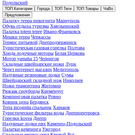
Подольский
ТОП Категории
Города
ТОП Теги
ТОП Товары
ЧаВо
Предложения
Палатку терра инкогнита
Мариуполь
Обувь отдыха туризма
Хмельницкий
Палатка totem tepee
Ивано-Франковск
Мешки терра
Черкассы
Термос питьевой
Днепродзержинск
Туристическая газовая горелка
Полтава
Хонда лодочные моторы
Белая Церковь
Мотор yamaha 15
Чернигов
Складные швейцарские ножи
Луцк
Через интернет магазин
Мелитополь
Надувные резиновые лодки
Сумы
Швейцарский складной нож
Николаев
Ножи трамонтина
Житомир
Рюкзак сноуборда
Кременчуг
Кемпинговая палатка
Ровно
Коврик цена
Бердянск
Terra incognita спальник
Харьков
Туристические фильтры воды
Днепропетровск
Горелки kovea
Днепр
Надувные лодки пвх
Каменец-Подольский
Палатки кемпинга
Ужгород
Спальные мешки цена
Кривой Рог