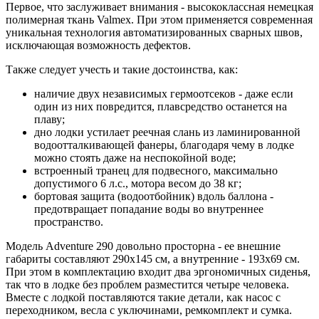
Первое, что заслуживает внимания - высококлассная немецкая
полимерная ткань Valmex. При этом применяется современная
уникальная технология автоматизированных сварных швов,
исключающая возможность дефектов.
Также следует учесть и такие достоинства, как:
наличие двух независимых гермоотсеков - даже если
один из них повредится, плавсредство останется на
плаву;
дно лодки устилает реечная слань из ламинированной
водоотталкивающей фанеры, благодаря чему в лодке
можно стоять даже на неспокойной воде;
встроенный транец для подвесного, максимально
допустимого 6 л.с., мотора весом до 38 кг;
бортовая защита (водоотбойник) вдоль баллона -
предотвращает попадание воды во внутреннее
пространство.
Модель Adventure 290 довольно просторна - ее внешние
габариты составляют 290х145 см, а внутренние - 193х69 см.
При этом в комплектацию входит два эргономичных сиденья,
так что в лодке без проблем разместится четыре человека.
Вместе с лодкой поставляются такие детали, как насос с
переходником, весла с уключинами, ремкомплект и сумка.