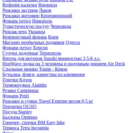
Redpoint палатки
Винница
Рюкзаки экстрим
Львов
Рюкзаки житомир
Кропивницкий
Фонарь петцл
Никополь
Туристическую посуду
Черновцы
Рюкзак terra
Украина
Кемпинговый фонарь
Киев
Магазин необычных подарков
Одесса
Фонари петцл
Херсон
Сузуки лодочные
Тернополь
Винты для моторов Suzuki мощностью 3,5-8 л.с.
HonWave лодка на 3 человека и надувным днищем Air Deck
Спальные мешки Tramp - Кокон
Бутылки, фляги, канистры из алюминия
Плитки Kovea
Термокружки Aladdin
Резаки Campingaz
Фонари Petzl
Рюкзаки и сумки Travel Extreme весом 0,5 кг
Перчатки OGSO
Посуда Stanley
Баллоны Optimus
Горючее, спички BM Easy hike
Термоса Terra Incognita