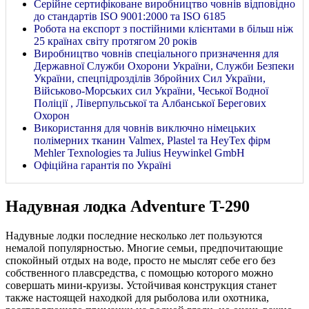
Серійне сертифіковане виробництво човнів відповідно
до стандартів ISO 9001:2000 та ISO 6185
Робота на експорт з постійними клієнтами в більш ніж
25 країнах світу протягом 20 років
Виробництво човнів спеціального призначення для
Державної Служби Охорони України, Служби Безпеки
України, спецпідрозділів Збройних Сил України,
Військово-Морських сил України, Чеської Водної
Поліції , Ліверпульської та Албанської Берегових
Охорон
Використання для човнів виключно німецьких
полімерних тканин Valmex, Plastel та HeyTex фірм
Mehler Texnologies та Julius Heywinkel GmbH
Офіційна гарантія по Україні
Надувная лодка Adventure T-290
Надувные лодки последние несколько лет пользуются
немалой популярностью. Многие семьи, предпочитающие
спокойный отдых на воде, просто не мыслят себе его без
собственного плавсредства, с помощью которого можно
совершать мини-круизы. Устойчивая конструкция станет
также настоящей находкой для рыболова или охотника,