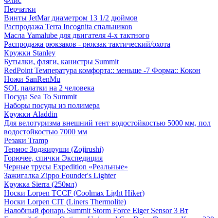
Флис
Перчатки
Винты JetMar диаметром 13 1/2 дюймов
Распродажа Terra Incognita спальников
Масла Yamalube для двигателя 4-х тактного
Распродажа рюкзаков - рюкзак тактический/охота
Кружки Stanley
Бутылки, фляги, канистры Summit
RedPoint Температура комфорта:: меньше -7 Форма:: Кокон
Ножи SanRenMu
SOL палатки на 2 человека
Посуда Sea To Summit
Наборы посуды из полимера
Кружки Aladdin
Для велотуризма внешний тент водостойкостью 5000 мм, пол
водостойкостью 7000 мм
Резаки Tramp
Термос Зоджируши (Zojirushi)
Горючее, спички Экспедиция
Черные трусы Expedition «Реальные»
Зажигалка Zippo Founder's Lighter
Кружка Sierra (250мл)
Носки Lorpen TCCF (Coolmax Light Hiker)
Носки Lorpen CIT (Liners Thermolite)
Налобный фонарь Summit Storm Force Eiger Sensor 3 Вт