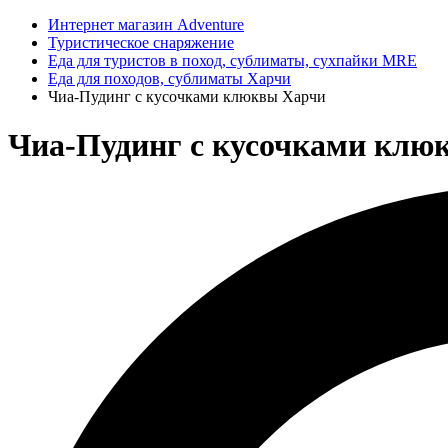
Интернет магазин Adventure
Туристическое снаряжение
Еда для туристов в поход, сублиматы, сухпайки MRE
Еда для походов, сублиматы Харчи
Чиа-Пудинг с кусочками клюквы Харчи
Чиа-Пудинг с кусочками клюк