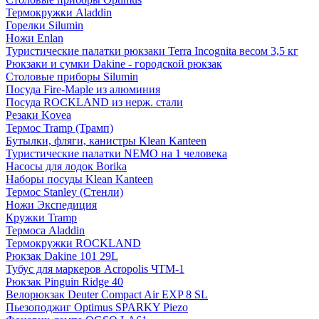
Термокружки Aladdin
Горелки Silumin
Ножи Enlan
Туристические палатки рюкзаки Terra Incognita весом 3,5 кг
Рюкзаки и сумки Dakine - городской рюкзак
Столовые приборы Silumin
Посуда Fire-Maple из алюминия
Посуда ROCKLAND из нерж. стали
Резаки Kovea
Термос Tramp (Трамп)
Бутылки, фляги, канистры Klean Kanteen
Туристические палатки NEMO на 1 человека
Насосы для лодок Borika
Наборы посуды Klean Kanteen
Термос Stanley (Стенли)
Ножи Экспедиция
Кружки Tramp
Термоса Aladdin
Термокружки ROCKLAND
Рюкзак Dakine 101 29L
Тубус для маркеров Acropolis ЧТМ-1
Рюкзак Pinguin Ridge 40
Велорюкзак Deuter Compact Air EXP 8 SL
Пьезоподжиг Optimus SPARKY Piezo