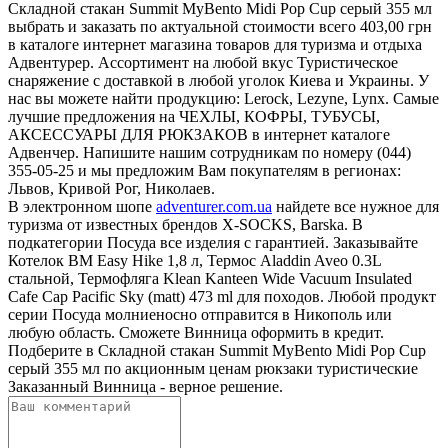
Складной стакан Summit MyBento Midi Pop Cup серый 355 мл
выбрать и заказать по актуальной стоимости всего 403,00 грн
в каталоге интернет магазина товаров для туризма и отдыха
Адвентурер. Ассортимент на любой вкус Туристическое
снаряжение с доставкой в любой уголок Киева и Украины. У
нас вы можете найти продукцию: Lerock, Lezyne, Lynx. Самые
лучшие предложения на ЧЕХЛЫ, КОФРЫ, ТУБУСЫ,
АКСЕССУАРЫ ДЛЯ РЮКЗАКОВ в интернет каталоге
Адвенчер. Напишите нашим сотрудникам по номеру (044)
355-05-25 и мы предложим Вам покупателям в регионах:
Львов, Кривой Рог, Николаев.
В электронном шопе
adventurer.com.ua
найдете все нужное для
туризма от известных брендов X-SOCKS, Barska. В
подкатегории Посуда все изделия с гарантией. Заказывайте
Котелок BM Easy Hike 1,8 л, Термос Aladdin Aveo 0.3L
стальной, Термофляга Klean Kanteen Wide Vacuum Insulated
Cafe Cap Pacific Sky (matt) 473 ml для походов. Любой продукт
серии Посуда молниеносно отправится в Никополь или
любую область. Сможете Винница оформить в кредит.
Подберите в Складной стакан Summit MyBento Midi Pop Cup
серый 355 мл по акционным ценам рюкзаки туристические
Заказанный Винница - верное решение.