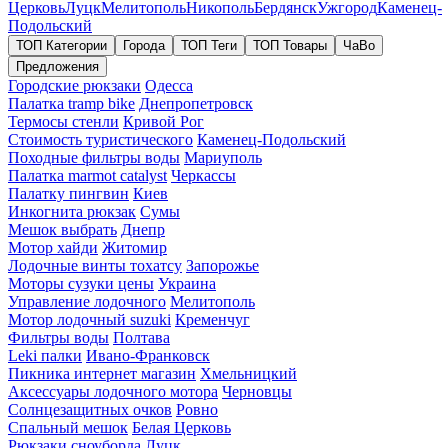
Церковь
Луцк
Мелитополь
Никополь
Бердянск
Ужгород
Каменец-
Подольский
ТОП Категории
Города
ТОП Теги
ТОП Товары
ЧаВо
Предложения
Городские рюкзаки
Одесса
Палатка tramp bike
Днепропетровск
Термосы стенли
Кривой Рог
Стоимость туристического
Каменец-Подольский
Походные фильтры воды
Мариуполь
Палатка marmot catalyst
Черкассы
Палатку пингвин
Киев
Инкогнита рюкзак
Сумы
Мешок выбрать
Днепр
Мотор хайди
Житомир
Лодочные винты тохатсу
Запорожье
Моторы сузуки цены
Украина
Управление лодочного
Мелитополь
Мотор лодочный suzuki
Кременчуг
Фильтры воды
Полтава
Leki палки
Ивано-Франковск
Пикника интернет магазин
Хмельницкий
Аксессуары лодочного мотора
Черновцы
Солнцезащитных очков
Ровно
Спальный мешок
Белая Церковь
Рюкзаки сноуборда
Луцк