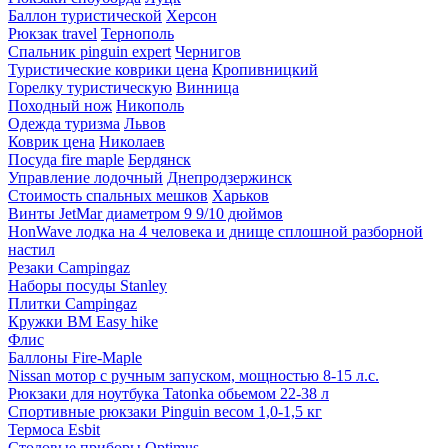
Баллон туристической
Херсон
Рюкзак travel
Тернополь
Спальник pinguin expert
Чернигов
Туристические коврики цена
Кропивницкий
Горелку туристическую
Винница
Походный нож
Никополь
Одежда туризма
Львов
Коврик цена
Николаев
Посуда fire maple
Бердянск
Управление лодочный
Днепродзержинск
Стоимость спальных мешков
Харьков
Винты JetMar диаметром 9 9/10 дюймов
HonWave лодка на 4 человека и днище сплошной разборной
настил
Резаки Campingaz
Наборы посуды Stanley
Плитки Campingaz
Кружки BM Easy hike
Флис
Баллоны Fire-Maple
Nissan мотор с ручным запуском, мощностью 8-15 л.с.
Рюкзаки для ноутбука Tatonka обьемом 22-38 л
Спортивные рюкзаки Pinguin весом 1,0-1,5 кг
Термоса Esbit
Столовые приборы Optimus