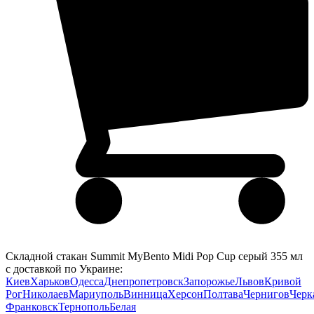
Складной стакан Summit MyBento Midi Pop Cup серый 355 мл
с доставкой по Украине:
Киев
Харьков
Одесса
Днепропетровск
Запорожье
Львов
Кривой
Рог
Николаев
Мариуполь
Винница
Херсон
Полтава
Чернигов
Черк
Франковск
Тернополь
Белая