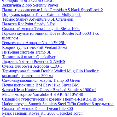
Фонарик-лампа OGSO LA61
Зажигалка Zippo Serenity Prayer
Палки треккинговые Leki Cressida AS black SpeedLock 2
Подсумок карман Travel Extreme Molly 2,6 L
Термос Stanley Adventure 0.5L Стальной
Палатка RedPoint Steady 3 Ext
Спальный мешок Terra Incognita Siesta 100 -
Горелка мультитопливная Kovea Booster KB-0603-1 со
шлангом
Гермомешок Aquapac Noatak™ 25L
Коврик туристический Verdani Зима
Питьевая система Tramp 3L
Топливный шланг Quicksilver
Лодочный мотор Powertec 5 AMHS
Сумка для обуви Acropolis СДО-3
Термокружка Summit Double Walled Mug Clip Handle с
крышкой фиолетовая 300 мл
Самонадувающийся коврик Tramp 50 Green
Печка щепочница BM Easy Hike Sliver BM
Фляга Klean Kanteen Classic Brushed Stainless 1900 ml
Масло моторное Yamalube 4-S API-SJ 10W-40
Складной туристический коврик Therm-a-Rest Z-Lite Sol
Набор посуды Summit Stainless Steel Tiffin Cookset 6 предметов
Спальный мешок Deuter Dream Lite 300
Резак газовый Kovea KT-2008-1 Rocket Torch