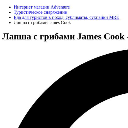
Интернет магазин Adventure
Туристическое снаряжение
Еда для туристов в поход, сублиматы, сухпайки MRE
Лапша с грибами James Cook
Лапша с грибами James Cook 