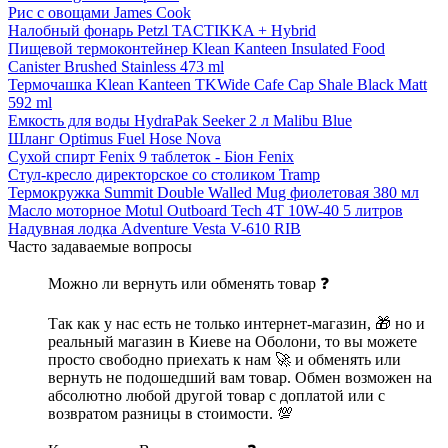
Рис с овощами James Cook
Налобный фонарь Petzl TACTIKKA + Hybrid
Пищевой термоконтейнер Klean Kanteen Insulated Food
Canister Brushed Stainless 473 ml
Термочашка Klean Kanteen TKWide Cafe Cap Shale Black Matt
592 ml
Емкость для воды HydraPak Seeker 2 л Malibu Blue
Шланг Optimus Fuel Hose Nova
Сухой спирт Fenix 9 таблеток - Біон Fenix
Стул-кресло директорское со столиком Tramp
Термокружка Summit Double Walled Mug фиолетовая 380 мл
Масло моторное Motul Outboard Tech 4T 10W-40 5 литров
Надувная лодка Adventure Vesta V-610 RIB
Часто задаваемые вопросы
Можно ли вернуть или обменять товар ❓
Так как у нас есть не только интернет-магазин, 🎁 но и
реальный магазин в Киеве на Оболони, то вы можете
просто свободно приехать к нам 🚀 и обменять или
вернуть не подошедший вам товар. Обмен возможен на
абсолютно любой другой товар с доплатой или с
возвратом разницы в стоимости. 💯