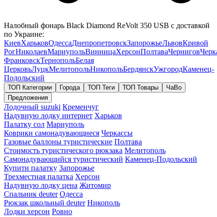
Налобный фонарь Black Diamond ReVolt 350 USB с доставкой
по Украине:
Киев
Харьков
Одесса
Днепропетровск
Запорожье
Львов
Кривой
Рог
Николаев
Мариуполь
Винница
Херсон
Полтава
Чернигов
Черк
Франковск
Тернополь
Белая
Церковь
Луцк
Мелитополь
Никополь
Бердянск
Ужгород
Каменец-
Подольский
ТОП Категории
Города
ТОП Теги
ТОП Товары
ЧаВо
Предложения
Лодочный suzuki
Кременчуг
Надувную лодку интернет
Харьков
Палатку сол
Мариуполь
Коврики самонадувающиеся
Черкассы
Газовые баллоны туристические
Полтава
Стоимость туристического рюкзака
Мелитополь
Самонадувающийся туристический
Каменец-Подольский
Купити палатку
Запорожье
Трехместная палатка
Херсон
Надувную лодку цена
Житомир
Спальник deuter
Одесса
Рюкзак школьный deuter
Никополь
Лодки херсон
Ровно