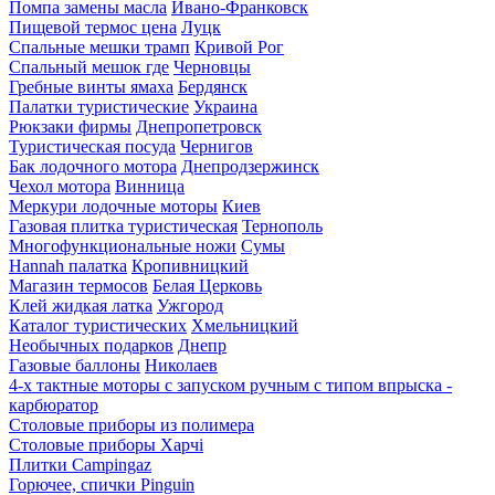
Помпа замены масла
Ивано-Франковск
Пищевой термос цена
Луцк
Спальные мешки трамп
Кривой Рог
Спальный мешок где
Черновцы
Гребные винты ямаха
Бердянск
Палатки туристические
Украина
Рюкзаки фирмы
Днепропетровск
Туристическая посуда
Чернигов
Бак лодочного мотора
Днепродзержинск
Чехол мотора
Винница
Меркури лодочные моторы
Киев
Газовая плитка туристическая
Тернополь
Многофункциональные ножи
Сумы
Hannah палатка
Кропивницкий
Магазин термосов
Белая Церковь
Клей жидкая латка
Ужгород
Каталог туристических
Хмельницкий
Необычных подарков
Днепр
Газовые баллоны
Николаев
4-х тактные моторы с запуском ручным с типом впрыска -
карбюратор
Столовые приборы из полимера
Столовые приборы Харчі
Плитки Campingaz
Горючее, спички Pinguin