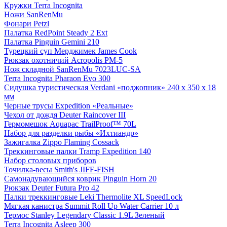
Кружки Terra Incognita
Ножи SanRenMu
Фонари Petzl
Палатка RedPoint Steady 2 Ext
Палатка Pinguin Gemini 210
Турецкий суп Мерджимек James Cook
Рюкзак охотничий Acropolis РМ-5
Нож складной SanRenMu 7023LUC-SA
Terra Incognita Pharaon Evo 300
Сидушка туристическая Verdani «поджопник» 240 x 350 х 18
мм
Черные трусы Expedition «Реальные»
Чехол от дождя Deuter Raincover III
Гермомешок Aquapac TrailProof™ 70L
Набор для разделки рыбы «Ихтиандр»
Зажигалка Zippo Flaming Cossack
Треккинговые палки Tramp Expedition 140
Набор столовых приборов
Точилка-весы Smith's JIFF-FISH
Самонадувающийся коврик Pinguin Horn 20
Рюкзак Deuter Futura Pro 42
Палки треккинговые Leki Thermolite XL SpeedLock
Мягкая канистра Summit Roll Up Water Carrier 10 л
Термос Stanley Legendary Classic 1.9L Зеленый
Terra Incognita Asleep 300