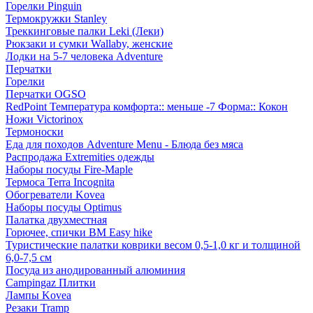
Горелки Pinguin
Термокружки Stanley
Треккинговые палки Leki (Леки)
Рюкзаки и сумки Wallaby, женские
Лодки на 5-7 человека Adventure
Перчатки
Горелки
Перчатки OGSO
RedPoint Температура комфорта:: меньше -7 Форма:: Кокон
Ножи Victorinox
Термоноски
Еда для походов Adventure Menu - Блюда без мяса
Распродажа Extremities одежды
Наборы посуды Fire-Maple
Термоса Terra Incognita
Обогреватели Kovea
Наборы посуды Optimus
Палатка двухместная
Горючее, спички BM Easy hike
Туристические палатки коврики весом 0,5-1,0 кг и толщиной
6,0-7,5 см
Посуда из анодированный алюминия
Campingaz Плитки
Лампы Kovea
Резаки Tramp