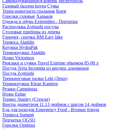
Самонадувающийся коврик
Мелитополь
Газовый баллон kovea
Сумы
Терра инкогнита спальник
Киев
Горелки газовые
Харьков
Одежда и обувь Extremities - Перчатки
Распродажа Zojirushi посуды
Столовые приборы из дерева
Горючее, спички BM Easy hike
Термоса Aladdin
Кружки HydraPak
Термокружки Aladdin
Ножи Victorinox
Рюкзаки и сумки Travel Extreme обьемом 85-90 л
Посуда Terra Incognita из анодир. алюминия
Посуда Zojirushi
Треккинговые палки Leki (Леки)
Термокружки Klean Kanteen
Резаки Campingaz
Ножи Enlan
Термос Stanley (Стенли)
Винты диаметром 11.13 дюймов с шагом 14 дюймов
Еда для походов Emergency Food - Вторые блюда
Термоса Summit
Перчатки OGSO
Горелки Optimus