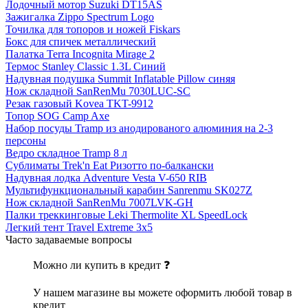
Лодочный мотор Suzuki DT15AS
Зажигалка Zippo Spectrum Logo
Точилка для топоров и ножей Fiskars
Бокс для спичек металлический
Палатка Terra Incognita Mirage 2
Термос Stanley Classic 1.3L Синий
Надувная подушка Summit Inflatable Pillow синяя
Нож складной SanRenMu 7030LUC-SC
Резак газовый Kovea TKT-9912
Топор SOG Camp Axe
Набор посуды Tramp из анодированого алюминия на 2-3
персоны
Ведро складное Tramp 8 л
Сублиматы Trek'n Eat Ризотто по-балкански
Надувная лодка Adventure Vesta V-650 RIB
Мультифункциональный карабин Sanrenmu SK027Z
Нож складной SanRenMu 7007LVK-GH
Палки треккинговые Leki Thermolite XL SpeedLock
Легкий тент Travel Extreme 3х5
Часто задаваемые вопросы
Можно ли купить в кредит ❓
У нашем магазине вы можете оформить любой товар в
кредит