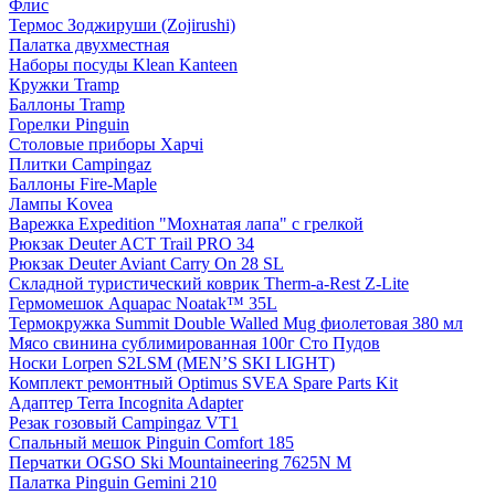
Флис
Термос Зоджируши (Zojirushi)
Палатка двухместная
Наборы посуды Klean Kanteen
Кружки Tramp
Баллоны Tramp
Горелки Pinguin
Столовые приборы Харчі
Плитки Campingaz
Баллоны Fire-Maple
Лампы Kovea
Варежка Expedition "Мохнатая лапа" с грелкой
Рюкзак Deuter ACT Trail PRO 34
Рюкзак Deuter Aviant Carry On 28 SL
Складной туристический коврик Therm-a-Rest Z-Lite
Гермомешок Aquapac Noatak™ 35L
Термокружка Summit Double Walled Mug фиолетовая 380 мл
Мясо свинина сублимированная 100г Сто Пудов
Носки Lorpen S2LSM (MEN’S SKI LIGHT)
Комплект ремонтный Optimus SVEA Spare Parts Kit
Адаптер Terra Incognita Adapter
Резак гозовый Campingaz VT1
Спальный мешок Pinguin Comfort 185
Перчатки OGSO Ski Mountaineering 7625N M
Палатка Pinguin Gemini 210