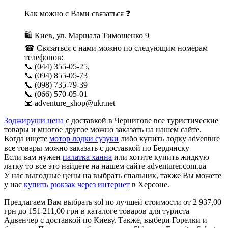
Как можно с Вами связаться ❓
🛍 Киев, ул. Маршала Тимошенко 9
☎ Связаться с нами можно по следующим номерам
телефонов:
📞 (044) 355-05-25,
📞 (094) 855-05-73
📞 (098) 735-79-39
📞 (066) 570-05-01
📧 adventure_shop@ukr.net
Зоджируши цена
с доставкой в Чернигове все туристические
товары и многое другое можно заказать на нашем сайте.
Когда ищете
мотор лодки сузуки
либо купить лодку adventure
все товары можно заказать с доставкой по Бердянску
Если вам нужен
палатка ханна
или хотите купить жидкую
латку то все это найдете на нашем сайте adventurer.com.ua
У нас выгодные цены на выбрать спальник, также Вы можете
у нас
купить рюкзак через интернет
в Херсоне.
Предлагаем Вам выбрать sol по лучшей стоимости от 2 937,00
грн до 151 211,00 грн в каталоге товаров для туриста
Адвенчер с доставкой по Киеву. Также, выбери Горелки и