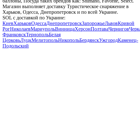
баллоны, Посуда таких брендов как: Shimano, Favorite, Select.
Магазин выполняет доставку Туристическое снаряжение в
Харьков, Одесса, Днепропетровск и по всей Украине.
SOL с доставкой по Украине:
Киев
Харьков
Одесса
Днепропетровск
Запорожье
Львов
Кривой
Рог
Николаев
Мариуполь
Винница
Херсон
Полтава
Чернигов
Черк
Франковск
Тернополь
Белая
Церковь
Луцк
Мелитополь
Никополь
Бердянск
Ужгород
Каменец-
Подольский