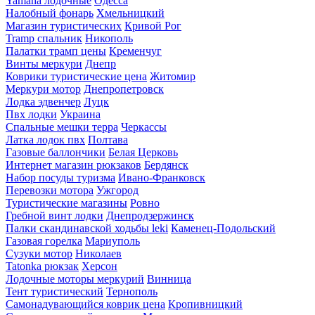
Yamaha лодочные
Одесса
Налобный фонарь
Хмельницкий
Магазин туристических
Кривой Рог
Tramp спальник
Никополь
Палатки трамп цены
Кременчуг
Винты меркури
Днепр
Коврики туристические цена
Житомир
Меркури мотор
Днепропетровск
Лодка эдвенчер
Луцк
Пвх лодки
Украина
Спальные мешки терра
Черкассы
Латка лодок пвх
Полтава
Газовые баллончики
Белая Церковь
Интернет магазин рюкзаков
Бердянск
Набор посуды туризма
Ивано-Франковск
Перевозки мотора
Ужгород
Туристические магазины
Ровно
Гребной винт лодки
Днепродзержинск
Палки скандинавской ходьбы leki
Каменец-Подольский
Газовая горелка
Мариуполь
Сузуки мотор
Николаев
Tatonka рюкзак
Херсон
Лодочные моторы меркурий
Винница
Тент туристический
Тернополь
Самонадувающийся коврик цена
Кропивницкий