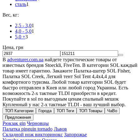
сталь
1
Вес, кг:
2,5 - 3,0
1
4,0 - 5,0
1
5,0 +
3
Цена, грн
В
adventurer.com.ua
найдете туристические товары от
известных брендов Stoeckli, FiveTen. В категории SOL каждый
товар имеет гарантию. Закажите Палатка-шатер SOL Fisher,
Палатка SOL Creek, Легкий тент Sol Tent 4,4x4,4 для
комфортного туризма. Любой товар категории SOL будет
быстро отправлен в Киев или любой город Украины. Есть
возможность 2-х тактные TLDI приобрести в кредит.
Покупайте в sol по выгодным ценам спальный мешок
Купленный у нас 2-х тактные TLDI - ваш лучший выбор.
ТОП Категории
Города
ТОП Теги
ТОП Товары
ЧаВо
Предложения
Рюкзак gin
Черновцы
Палатка pinguin tornado
Львов
Складной нож викторинокс
Запорожье