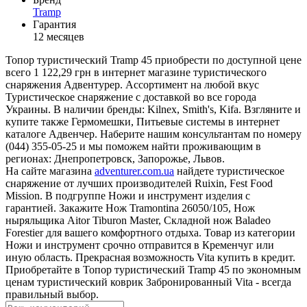
Tramp
Гарантия
12 месяцев
Топор туристический Tramp 45 приобрести по доступной цене
всего 1 122,29 грн в интернет магазине туристического
снаряжения Адвентурер. Ассортимент на любой вкус
Туристическое снаряжение с доставкой во все города
Украины. В наличии бренды: Kilnex, Smith's, Kifa. Взгляните и
купите также Гермомешки, Питьевые системы в интернет
каталоге Адвенчер. Наберите нашим консультантам по номеру
(044) 355-05-25 и мы поможем найти проживающим в
регионах: Днепропетровск, Запорожье, Львов.
На сайте магазина
adventurer.com.ua
найдете туристическое
снаряжение от лучших производителей Ruixin, Fest Food
Mission. В подгруппе Ножи и инструмент изделия с
гарантией. Закажите Нож Tramontina 26050/105, Нож
ныряльщика Aitor Tiburon Master, Складной нож Baladeo
Forestier для вашего комфортного отдыха. Товар из категории
Ножи и инструмент срочно отправится в Кременчуг или
иную область. Прекрасная возможность Vita купить в кредит.
Приобретайте в Топор туристический Tramp 45 по экономным
ценам туристический коврик Забронированный Vita - всегда
правильный выбор.