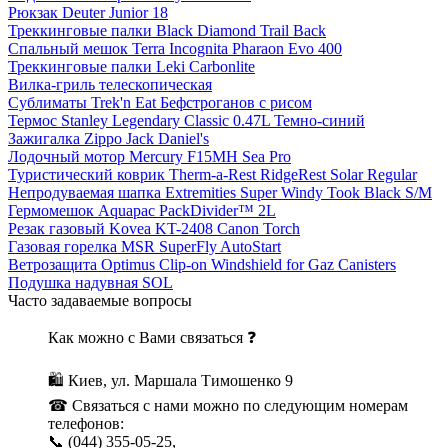
Рюкзак Deuter Junior 18
Треккинговые палки Black Diamond Trail Back
Спальный мешок Terra Incognita Pharaon Evo 400
Треккинговые палки Leki Carbonlite
Вилка-гриль телескопическая
Сублиматы Trek'n Eat Бефстроганов с рисом
Термос Stanley Legendary Classic 0.47L Темно-синий
Зажигалка Zippo Jack Daniel's
Лодочный мотор Mercury F15MH Sea Pro
Туристический коврик Therm-a-Rest RidgeRest Solar Regular
Непродуваемая шапка Extremities Super Windy Took Black S/M
Гермомешок Aquapac PackDivider™ 2L
Резак газовый Kovea KT-2408 Canon Torch
Газовая горелка MSR SuperFly AutoStart
Ветрозащита Optimus Clip-on Windshield for Gaz Canisters
Подушка надувная SOL
Часто задаваемые вопросы
Как можно с Вами связаться ❓
🛍 Киев, ул. Маршала Тимошенко 9
☎ Связаться с нами можно по следующим номерам
телефонов:
📞 (044) 355-05-25,