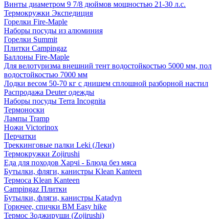
Винты диаметром 9 7/8 дюймов мощностью 21-30 л.с.
Термокружки Экспедиция
Горелки Fire-Maple
Наборы посуды из алюминия
Горелки Summit
Плитки Campingaz
Баллоны Fire-Maple
Для велотуризма внешний тент водостойкостью 5000 мм, пол
водостойкостью 7000 мм
Лодки весом 50-70 кг с днищем сплошной разборной настил
Распродажа Deuter одежды
Наборы посуды Terra Incognita
Термоноски
Лампы Tramp
Ножи Victorinox
Перчатки
Треккинговые палки Leki (Леки)
Термокружки Zojirushi
Еда для походов Харчі - Блюда без мяса
Бутылки, фляги, канистры Klean Kanteen
Термоса Klean Kanteen
Campingaz Плитки
Бутылки, фляги, канистры Katadyn
Горючее, спички BM Easy hike
Термос Зоджируши (Zojirushi)