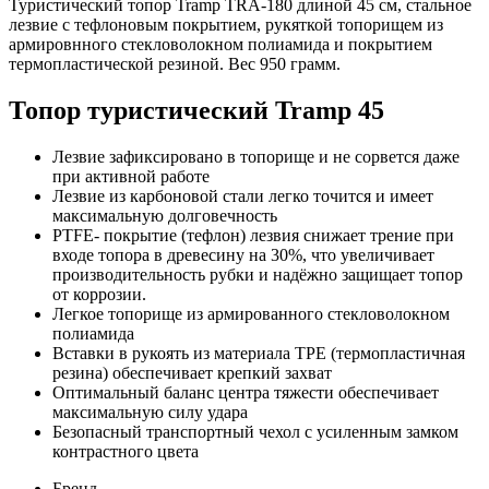
Туристический топор Tramp TRA-180 длиной 45 см, стальное
лезвие с тефлоновым покрытием, рукяткой топорищем из
армировнного стекловолокном полиамида и покрытием
термопластической резиной. Вес 950 грамм.
Топор туристический Tramp 45
Лезвие зафиксировано в топорище и не сорвется даже
при активной работе
Лезвие из карбоновой стали легко точится и имеет
максимальную долговечность
PTFE- покрытие (тефлон) лезвия снижает трение при
входе топора в древесину на 30%, что увеличивает
производительность рубки и надёжно защищает топор
от коррозии.
Легкое топорище из армированного стекловолокном
полиамида
Вставки в рукоять из материала TPE (термопластичная
резина) обеспечивает крепкий захват
Оптимальный баланс центра тяжести обеспечивает
максимальную силу удара
Безопасный транспортный чехол с усиленным замком
контрастного цвета
Бренд