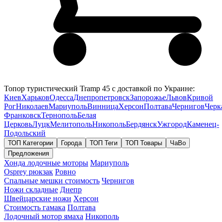
Топор туристический Tramp 45 с доставкой по Украине:
Киев
Харьков
Одесса
Днепропетровск
Запорожье
Львов
Кривой
Рог
Николаев
Мариуполь
Винница
Херсон
Полтава
Чернигов
Черк
Франковск
Тернополь
Белая
Церковь
Луцк
Мелитополь
Никополь
Бердянск
Ужгород
Каменец-
Подольский
ТОП Категории
Города
ТОП Теги
ТОП Товары
ЧаВо
Предложения
Хонда лодочные моторы
Мариуполь
Osprey рюкзак
Ровно
Спальные мешки стоимость
Чернигов
Ножи складные
Днепр
Швейцарские ножи
Херсон
Стоимость гамака
Полтава
Лодочный мотор ямаха
Никополь