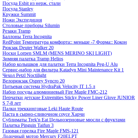
Посуда Esbit из нерж. стали
Посуда Stanley
Кружки Summit
Ножи Экспедиция
Столовые приборы Silumin
Резаки Tramp
Баллоны Terra Incognita
RedPoint Температура комфорта:: меньше -7 Форма:: Кокон
Рюкзак Deuter Walker 20
Носки Lorpen SMLM (MENS MERINO SKI LIGHT)
Зимняя палатка Tramp Helios
Набор колышков для палатки Terra Incognita Peg-U Alu
Сервис-набор для фильтра Katadyn Mini Maintenance Kit 1
Чехол Petzl Noctilight
Велорюкзак Osprey Syncro 20
Питьевая система HydraPak Velocity IT 1.5 л
Набор посуды алюминиевый Fire Maple FMC-212
Перчатки детские Extremities Sticky Power Liner Glove JUNIOR
S 7-8 лет
Палки треккинговые Leki Haute Route
Паста в сырно-сливочном соусе Харчи
Сублиматы Trek'n Eat Цельнозерновые мюсли с фруктами
Палатка Pinguin Taifun 3
Газовая горелка Fire Maple FMS-121
Лодочный мотор Mercury F20ELPT