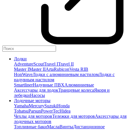
Лодки
Adventure
Scout
Travel I
Travel II
Master I
Master II
Arta
Rubicon
Vesta RIB
HonWave
Лодки с алюминиевым настилом
Лодки с
надувным настилом
Smartliner
Надувные ПВХ
Алюминиевые
Аксессуары для лодок
Транцевые колеса
Якоря и
лебедки
Насосы
Лодочные моторы
Yamaha
Mercury
Suzuki
Honda
Tohatsu
Parsun
PowerTec
Hidea
Чехлы для моторов
Тележки для моторов
Аксессуары для
лодочных моторов
Топливные баки
Масла
Винты
Дистанционное