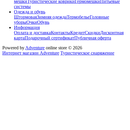
мешки
Туристические коврики
Гермомешки
Питьевые
системы
Одежда и обувь
Штормовая
Зимняя одежда
Термобелье
Головные
уборы
Очки
Обувь
Информация
Оплата и доставка
Контакты
Кредит
Скидки
Дисконтная
карта
Подарочный сертификат
Публичная оферта
Powered by
Adventure
online store © 2026
Интернет магазин Adventure
Туристическое снаряжение