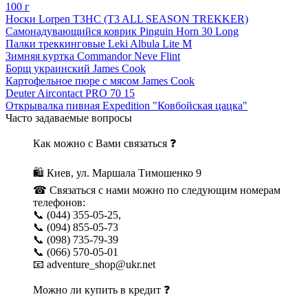
100 г
Носки Lorpen T3HC (T3 ALL SEASON TREKKER)
Самонадувающийся коврик Pinguin Horn 30 Long
Палки треккинговые Leki Albula Lite M
Зимняя куртка Commandor Neve Flint
Борщ украинский James Cook
Картофельное пюре с мясом James Cook
Deuter Aircontact PRO 70 15
Открывалка пивная Expedition "Ковбойская цацка"
Часто задаваемые вопросы
Как можно с Вами связаться ❓
🛍 Киев, ул. Маршала Тимошенко 9
☎ Связаться с нами можно по следующим номерам
телефонов:
📞 (044) 355-05-25,
📞 (094) 855-05-73
📞 (098) 735-79-39
📞 (066) 570-05-01
📧 adventure_shop@ukr.net
Можно ли купить в кредит ❓