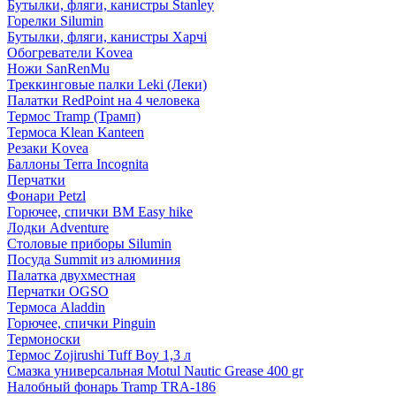
Бутылки, фляги, канистры Stanley
Горелки Silumin
Бутылки, фляги, канистры Харчі
Обогреватели Kovea
Ножи SanRenMu
Треккинговые палки Leki (Леки)
Палатки RedPoint на 4 человека
Термос Tramp (Трамп)
Термоса Klean Kanteen
Резаки Kovea
Баллоны Terra Incognita
Перчатки
Фонари Petzl
Горючее, спички BM Easy hike
Лодки Adventure
Столовые приборы Silumin
Посуда Summit из алюминия
Палатка двухместная
Перчатки OGSO
Термоса Aladdin
Горючее, спички Pinguin
Термоноски
Термос Zojirushi Tuff Boy 1,3 л
Смазка универсальная Motul Nautic Grease 400 gr
Налобный фонарь Tramp TRA-186