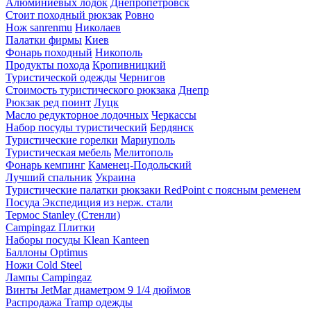
Алюминиевых лодок
Днепропетровск
Стоит походный рюкзак
Ровно
Нож sanrenmu
Николаев
Палатки фирмы
Киев
Фонарь походный
Никополь
Продукты похода
Кропивницкий
Туристической одежды
Чернигов
Стоимость туристического рюкзака
Днепр
Рюкзак ред поинт
Луцк
Масло редукторное лодочных
Черкассы
Набор посуды туристический
Бердянск
Туристические горелки
Мариуполь
Туристическая мебель
Мелитополь
Фонарь кемпинг
Каменец-Подольский
Лучший спальник
Украина
Туристические палатки рюкзаки RedPoint с поясным ременем
Посуда Экспедиция из нерж. стали
Термос Stanley (Стенли)
Campingaz Плитки
Наборы посуды Klean Kanteen
Баллоны Optimus
Ножи Cold Steel
Лампы Campingaz
Винты JetMar диаметром 9 1/4 дюймов
Распродажа Tramp одежды