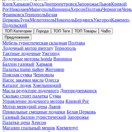
Киев
Харьков
Одесса
Днепропетровск
Запорожье
Львов
Кривой
Рог
Николаев
Мариуполь
Винница
Херсон
Полтава
Чернигов
Черк
Франковск
Тернополь
Белая
Церковь
Луцк
Мелитополь
Никополь
Бердянск
Ужгород
Каменец-
Подольский
ТОП Категории
Города
ТОП Теги
ТОП Товары
ЧаВо
Предложения
Мебель туристическая складная
Полтава
Лодочный мотор mercury
Тернополь
Тактные лодочные
Ужгород
Лодочные моторы honda
Винница
Баллон газовый
Харьков
Палатка tramp stalker
Житомир
Поясная сумка
Черновцы
Насос закачки масла
Одесса
Каталог лодок
Хмельницкий
Масла редукторе лодочного
Днепродзержинск
Сколько стоит палатка
Сумы
Управление лодочного мотора
Кривой Рог
Мотор меркурий цена
Львов
Прикольные смешные подарки
Белая Церковь
Газовый баллон туристический
Запорожье
Палатки цена
Херсон
Магазин спальный мешок
Кременчуг