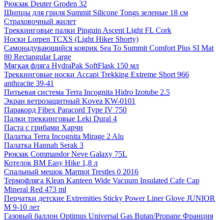
Рюкзак Deuter Groden 32
Щипцы для гриля Summit Silicone Tongs зеленые 18 см
Страховочный жилет
Tреккинговые палки Pinguin Ascent Light FL Cork
Носки Lorpen TCXS (Light Hiker Shorty)
Самонадувающийся коврик Sea To Summit Comfort Plus SI Mat
80 Rectangular Large
Мягкая фляга HydraPak SoftFlask 150 мл
Треккинговые носки Accapi Trekking Extreme Short 966
anthracite 39-41
Питьевая система Terra Incognita Hidro Izotube 2.5
Экран ветрозащитный Kovea KW-0101
Паракорд Fibex Paracord Type IV 750
Палки треккинговые Leki Dural 4
Паста с грибами Харчи
Палатка Terra Incognita Mirage 2 Alu
Палатка Hannah Serak 3
Рюкзак Commandor Neve Galaxy 75L
Котелок BM Easy Hike 1,8 л
Спальный мешок Marmot Trestles 0 2016
Термофляга Klean Kanteen Wide Vacuum Insulated Cafe Cap
Mineral Red 473 ml
Перчатки детские Extremities Sticky Power Liner Glove JUNIOR
M 9-10 лет
Газовый баллон Optimus Universal Gas Butan/Propane Франция