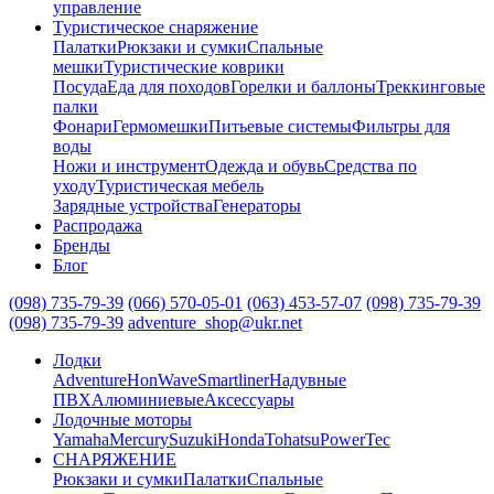
управление
Туристическое снаряжение
Палатки
Рюкзаки и сумки
Спальные
мешки
Туристические коврики
Посуда
Еда для походов
Горелки и баллоны
Треккинговые
палки
Фонари
Гермомешки
Питьевые системы
Фильтры для
воды
Ножи и инструмент
Одежда и обувь
Средства по
уходу
Туристическая мебель
Зарядные устройства
Генераторы
Распродажа
Бренды
Блог
(098) 735-79-39
(066) 570-05-01
(063) 453-57-07
(098) 735-79-39
(098) 735-79-39
adventure_shop@ukr.net
Лодки
Adventure
HonWave
Smartliner
Надувные
ПВХ
Алюминиевые
Аксессуары
Лодочные моторы
Yamaha
Mercury
Suzuki
Honda
Tohatsu
PowerTec
СНАРЯЖЕНИЕ
Рюкзаки и сумки
Палатки
Спальные