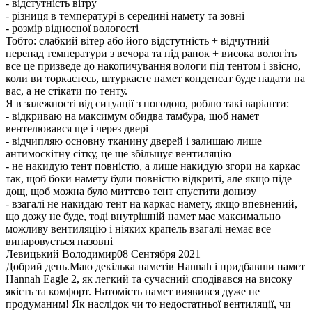
- відстутність вітру
- різниця в температурі в середині намету та зовні
- розмір відносної вологості
Тобто: слабкий вітер або його відстутність + відчутний
перепад температури з вечора та під ранок + висока вологіть =
все це призведе до накопичування вологи під тентом і звісно,
коли ви торкаєтесь, штуркаєте намет конденсат буде падати на
вас, а не стікати по тенту.
Я в залежності від ситуації з погодою, роблю такі варіанти:
- відкриваю на максимум обидва тамбура, щоб намет
вентелювався ще і через двері
- відчипляю основну тканину дверей і залишаю лише
антимоскітну сітку, це ще збільшує вентиляцію
- не накидую тент повністю, а лише накидую згори на каркас
так, щоб боки намету були повністю відкриті, але якщо піде
дощ, щоб можна було миттєво тент спустити донизу
- взагалі не накидаю тент на каркас намету, якщо впевнений,
що дожу не буде, тоді внутрішній намет має максимально
можливу вентиляцію і ніяких крапель взагалі немає все
випаровується назовні
Левицький Володимир
08 Сентября 2021
Добрий день.Маю декілька наметів Hannah і придбавши намет
Hannah Eagle 2, як легкий та сучасний сподівався на високу
якість та комфорт. Натомість намет виявився дуже не
продуманим! Як наслідок чи то недостатньої вентиляції, чи