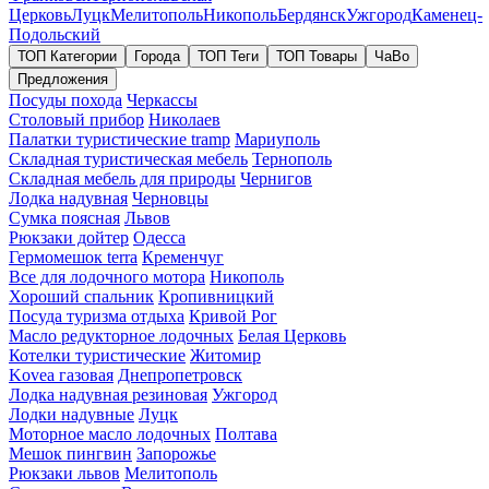
Церковь
Луцк
Мелитополь
Никополь
Бердянск
Ужгород
Каменец-
Подольский
ТОП Категории
Города
ТОП Теги
ТОП Товары
ЧаВо
Предложения
Посуды похода
Черкассы
Столовый прибор
Николаев
Палатки туристические tramp
Мариуполь
Складная туристическая мебель
Тернополь
Складная мебель для природы
Чернигов
Лодка надувная
Черновцы
Сумка поясная
Львов
Рюкзаки дойтер
Одесса
Гермомешок terra
Кременчуг
Все для лодочного мотора
Никополь
Хороший спальник
Кропивницкий
Посуда туризма отдыха
Кривой Рог
Масло редукторное лодочных
Белая Церковь
Котелки туристические
Житомир
Kovea газовая
Днепропетровск
Лодка надувная резиновая
Ужгород
Лодки надувные
Луцк
Моторное масло лодочных
Полтава
Мешок пингвин
Запорожье
Рюкзаки львов
Мелитополь