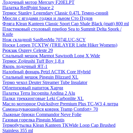
Лодочный мотор Mercury F20ELPT
Палатка RedPoint Space 2
Термос Stanley Legendary Classic 0.47L Темно-синий
Мюсли с ягодами годжи и льном Сто Пудов
Фляга Klean Kanteen Classic Sport Cap Shale Black (matt) 800 ml
Пластиковый столовый прибор Sea to Summit Delta Spork /
Knife
Нож складной SanRenMu 7074LUC-SCY
Носки Lorpen TCXTW (TRILAYER Light Hiker Womens)
Рюкзак Osprey Celeste 29
Спальный мешок Marmot Sawtooth Long X Wide
Термос Zojirushi Tuff Boy 1,8 л
Якорь лодочный ЯТ-1
Налобный фонарь Petzl ACTIK Core Hybrid
Спальный мешок Pinguin Blizzard XL
Термо чехол Deuter Streamer Tube Insulator
Облепиховый напиток Харчи
Палатка Terra Incognita Andina 2 Alu
Палки треккинговые Leki Carbonlite XL
Масло моторное Quicksilver Premium Plus TC-W3 4 литра
Самонадувающийся коврик Tramp Comfort+ 70
Лыжные брюки Commandor Neve Folie
Газовая горелка Pinguin Mantis
Термобутылка Klean Kanteen TKWide Loop Cap Brushed
Stainless 355 ml