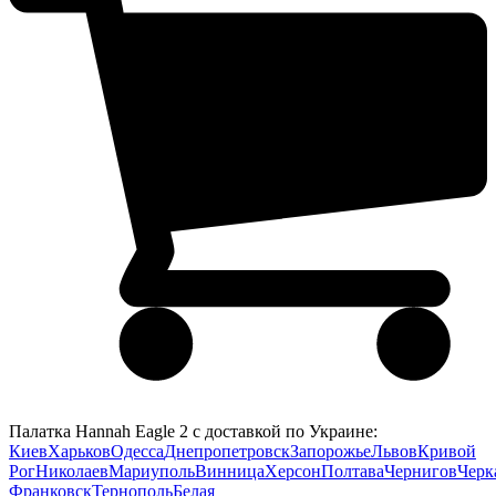
Палатка Hannah Eagle 2 с доставкой по Украине:
Киев
Харьков
Одесса
Днепропетровск
Запорожье
Львов
Кривой
Рог
Николаев
Мариуполь
Винница
Херсон
Полтава
Чернигов
Черк
Франковск
Тернополь
Белая