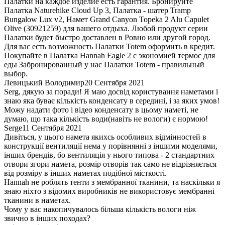
Палатки на каждое изделие есть гарантия. Бронируйте
Палатка Naturehike Cloud Up 3, Палатка - шатер Tramp
Bungalow Lux v2, Намет Grand Canyon Topeka 2 Alu Capulet
Olive (30921259) для вашего отдыха. Любой продукт серии
Палатки будет быстро доставлен в Ровно или другой город.
Для вас есть возможность Палатки Totem оформить в кредит.
Покупайте в Палатка Hannah Eagle 2 с экономией термос для
еды Забронированный у нас Палатки Totem - правильный
выбор.
Левицький Володимир
20 Сентября 2021
Serg, дякую за поради! Я маю досвід користування наметами і
знаю яка буває кількість конденсату в середині, і за яких умов!
Можу надати фото і відео конденсату в цьому наметі, не
думаю, що така кількість води(навіть не вологи) є нормою!
Serge
11 Сентября 2021
Дивіться, у цього намета якихсь особливих відмінностей в
конструкції вентиляції нема у порівнянні з іншими моделями,
інших брендів, бо вентиляція у нього типова - 2 стандартних
отвори згори намета, розмір отворів так само не відрізняється
від розміру в інших наметах подібної місткості.
Hannah не роблять тенти з мембранної тканини, та наскільки я
знаю ніхто з відомих виробників не використовує мембранні
тканини в наметах.
Чому у вас накопичувалось більша кількість вологи ніж
звично в інших походах?