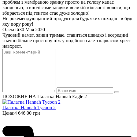
проблем з мембраною зранку просто на голову капає
конденсат, а вночі саме завдяки великій кількості вологи, що
збирається під тентом стає дуже холодно!
Не рокемендую данний продукт для будь яких походів і в будь
яку пору року!
Олексій
30 Мая 2020
Чудовий намет, зливи тримає, ставиться швидко і всередині
значно більше простору ніж у подібного але з каркасом хрест
навхрест.
ПОХОЖИЕ НА Палатка Hannah Eagle 2
Палатка Hannah Tycoon 2
Цена:
4 646,00 грн