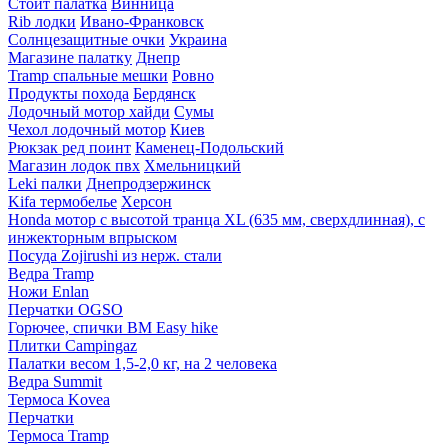
Стоит палатка
Винница
Rib лодки
Ивано-Франковск
Солнцезащитные очки
Украина
Магазине палатку
Днепр
Tramp спальные мешки
Ровно
Продукты похода
Бердянск
Лодочный мотор хайди
Сумы
Чехол лодочный мотор
Киев
Рюкзак ред поинт
Каменец-Подольский
Магазин лодок пвх
Хмельницкий
Leki палки
Днепродзержинск
Kifa термобелье
Херсон
Honda мотор с высотой транца XL (635 мм, сверхдлинная), с
инжекторным впрыском
Посуда Zojirushi из нерж. стали
Ведра Tramp
Ножи Enlan
Перчатки OGSO
Горючее, спички BM Easy hike
Плитки Campingaz
Палатки весом 1,5-2,0 кг, на 2 человека
Ведра Summit
Термоса Kovea
Перчатки
Термоса Tramp