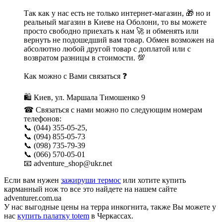
Так как у нас есть не только интернет-магазин, 🎁 но и
реальный магазин в Киеве на Оболони, то вы можете
просто свободно приехать к нам 🚀 и обменять или
вернуть не подошедший вам товар. Обмен возможен на
абсолютно любой другой товар с доплатой или с
возвратом разницы в стоимости. 💯
Как можно с Вами связаться ❓
🛍 Киев, ул. Маршала Тимошенко 9
☎ Связаться с нами можно по следующим номерам
телефонов:
📞 (044) 355-05-25,
📞 (094) 855-05-73
📞 (098) 735-79-39
📞 (066) 570-05-01
📧 adventure_shop@ukr.net
Если вам нужен
зажируши термос
или хотите купить
карманный нож то все это найдете на нашем сайте
adventurer.com.ua
У нас выгодные цены на терра инкогнита, также Вы можете у
нас
купить палатку totem
в Черкассах.