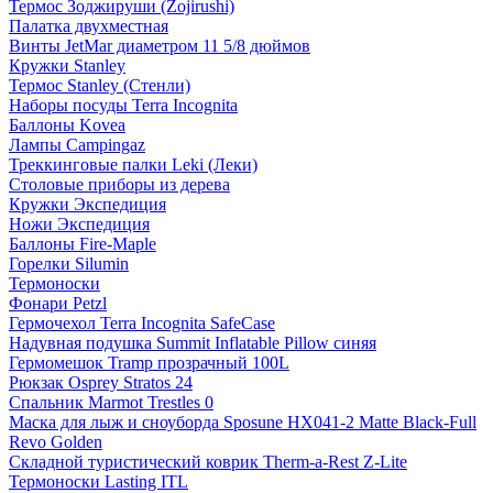
Термос Зоджируши (Zojirushi)
Палатка двухместная
Винты JetMar диаметром 11 5/8 дюймов
Кружки Stanley
Термос Stanley (Стенли)
Наборы посуды Terra Incognita
Баллоны Kovea
Лампы Campingaz
Треккинговые палки Leki (Леки)
Столовые приборы из дерева
Кружки Экспедиция
Ножи Экспедиция
Баллоны Fire-Maple
Горелки Silumin
Термоноски
Фонари Petzl
Гермочехол Terra Incognita SafeCase
Надувная подушка Summit Inflatable Pillow синяя
Гермомешок Tramp прозрачный 100L
Рюкзак Osprey Stratos 24
Спальник Marmot Trestles 0
Маска для лыж и сноуборда Sposune HX041-2 Matte Black-Full
Revo Golden
Складной туристический коврик Therm-a-Rest Z-Lite
Термоноски Lasting ITL