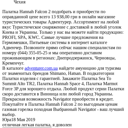
Чехия
Палатка Hannah Falcon 2 подобрать и приобрести по
оправданной цене всего 13 938,00 грн в онлайн магазине
туристических товары Адвентурер. Ассортимент на любой
вкус Туристическое снаряжение с доставкой в любой уголок
Киева и Украины. Только у нас вы можете найти продукцию:
PROFI, SPA, KWC. Самые лучшие предложения на
Гермомешки, Питьевые системы в интернет каталоге
Адвенчер. Позвоните прямо сейчас нашим специалистам по
номеру (044) 355-05-25 и мы оперативно доставим
проживающим в регионах: Днепродзержинск, Черновцы,
Кременчуг.
В каталоге
adventurer.com.ua
найдете амуницию для туризма
от знаменитых брендов Shimano, Hatsan. В подкатегории
Палатки изделия с гарантией. Закажите Палатка Sea To
Summit Alto TR2, Палатка Hannah Space 4, Палатка Marmot
Force 3P для хорошего отдыха. Любой продукт серии Палатки
скоро доставится в Винница или любой город Украины.
Прекрасная возможность Navigator приобрести в кредит.
Покупайте в Палатка Hannah Falcon 2 по выгодным ценам
газовая горелка походная Выбранный Navigator - ваш лучший
выбор.
Юра
18 Мая 2019
отличная легкая палатка, я доволен