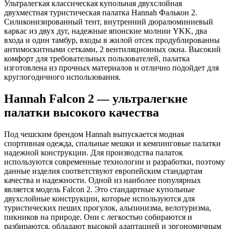
Ультралегкая классическая купольная двухслойная
двухместная туристическая палатка Hannah Фалькон 2.
Силиконизированный тент, внутренний дюралюминиевый
каркас из двух дуг, надежные японские молнии YKK, два
входа и один тамбур, входы в жилой отсек продублированны
антимоскитными сетками, 2 вентиляционных окна. Высокий
комфорт для требовательных пользователей, палатка
изготовлена из прочных материалов и отлично подойдет для
круглогодичного использования.
Hannah Falcon 2 — ультралегкие
палатки высокого качества
Под чешским брендом Hannah выпускается модная
спортивная одежда, спальные мешки и кемпинговые палатки
надежной конструкции. Для производства палаток
используются современные технологии и разработки, поэтому
данные изделия соответствуют европейским стандартам
качества и надежности. Одной из наиболее популярных
является модель Falcon 2. Это стандартные купольные
двухслойные конструкции, которые используются для
туристических пеших прогулок, альпинизма, велотуризма,
пикников на природе. Они с легкостью собираются и
разбираются, обладают высокой адаптацией и эргономичным