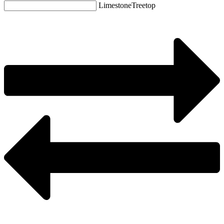
Limestone
Treetop