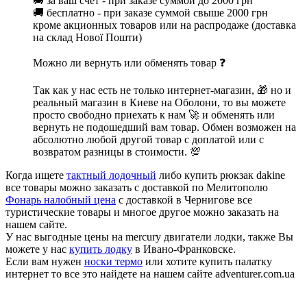
🚚 за ваш счет - при заказе суммой до 2000 грн
🚚 бесплатно - при заказе суммой свыше 2000 грн
кроме акционных товаров или на распродаже (доставка
на склад Нової Пошти)
Можно ли вернуть или обменять товар ❓
Так как у нас есть не только интернет-магазин, 🎁 но и
реальный магазин в Киеве на Оболони, то вы можете
просто свободно приехать к нам 🚀 и обменять или
вернуть не подошедший вам товар. Обмен возможен на
абсолютно любой другой товар с доплатой или с
возвратом разницы в стоимости. 💯
Когда ищете
тактный лодочный
либо купить рюкзак dakine
все товары можно заказать с доставкой по Мелитополю
Фонарь налобный цена
с доставкой в Чернигове все
туристические товары и многое другое можно заказать на
нашем сайте.
У нас выгодные цены на mercury двигатели лодки, также Вы
можете у нас
купить лодку
в Ивано-Франковске.
Если вам нужен
носки термо
или хотите купить палатку
интернет то все это найдете на нашем сайте adventurer.com.ua