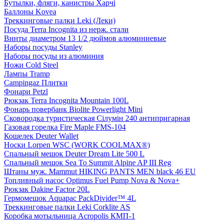
Бутылки, фляги, канистры Харчі
Баллоны Kovea
Треккинговые палки Leki (Леки)
Посуда Terra Incognita из нерж. стали
Винты диаметром 13 1/2 дюймов алюминиевые
Наборы посуды Stanley
Наборы посуды из алюминия
Ножи Cold Steel
Лампы Tramp
Campingaz Плитки
Фонари Petzl
Рюкзак Terra Incognita Mountain 100L
Фонарь повербанк Biolite Powerlight Mini
Сковородка туристическая Сілумін 240 антипригарная
Газовая горелка Fire Maple FMS-104
Кошелек Deuter Wallet
Носки Lorpen WSC (WORK COOLMAX®)
Спальный мешок Deuter Dream Lite 500 L
Спальный мешок Sea To Summit Alpine AP III Reg
Штаны муж. Mammut HIKING PANTS MEN black 46 EU
Топливный насос Optimus Fuel Pump Nova & Nova+
Рюкзак Dakine Factor 20L
Гермомешок Aquapac PackDivider™ 4L
Треккинговые палки Leki Corklite AS
Коробка мотыльница Acropolis КМП-1