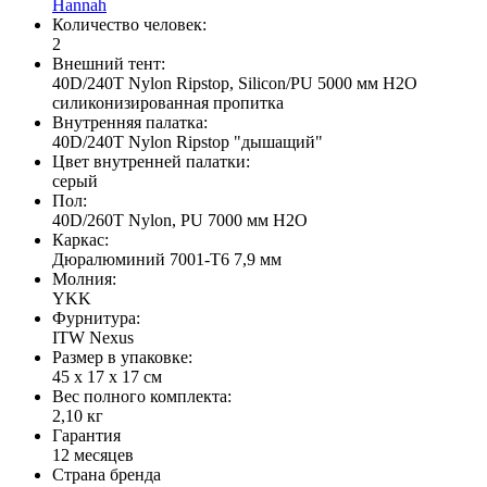
Hannah
Количество человек:
2
Внешний тент:
40D/240T Nylon Ripstop, Silicon/PU 5000 мм H2O
силиконизированная пропитка
Внутренняя палатка:
40D/240T Nylon Ripstop "дышащий"
Цвет внутренней палатки:
серый
Пол:
40D/260T Nylon, PU 7000 мм H2O
Каркас:
Дюралюминий 7001-T6 7,9 мм
Молния:
YKK
Фурнитура:
ITW Nexus
Размер в упаковке:
45 х 17 х 17 см
Вес полного комплекта:
2,10 кг
Гарантия
12 месяцев
Страна бренда