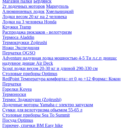
Магазин палки
Бердянск
2т лодочных моторов
Мариуполь
Алюминиевых лодок
Хмельницкий
Лодки весом 20 кг на 2 человека
Лодки на 3 человека Honda
Кружки Tramp
Распродажа рюкзаков - велотуризм
Термоса Aladdin
Термокружки Zojirushi
Ножи Экспедиция
Перчатки OGSO
Adventure надувная лодка мощностью 4-5 Ти л.с.п днища:
надувное днище Air Deck
Scout лодки весом 20-30 кг и длиной 290-330 см
Столовые приборы Optimus
RedPoint Температура комфорта:: от 0 до +12 Форма:: Кокон
Перчатки
Горелки Kovea
Термоноски
Термос Зоджируши (Zojirushi)
Лодочные моторы Yamaha с электро запуском
Сумки для велотуризма обьемом 55-65 л
Столовые приборы Sea To Summit
Посуда Optimus
Горючее, спички BM Easy hike