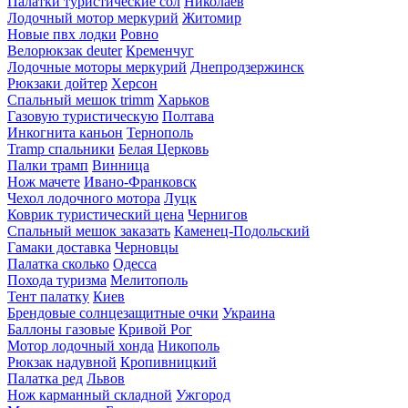
Палатки туристические сол
Николаев
Лодочный мотор меркурий
Житомир
Новые пвх лодки
Ровно
Велорюкзак deuter
Кременчуг
Лодочные моторы меркурий
Днепродзержинск
Рюкзаки дойтер
Херсон
Спальный мешок trimm
Харьков
Газовую туристическую
Полтава
Инкогнита каньон
Тернополь
Tramp спальники
Белая Церковь
Палки трамп
Винница
Нож мачете
Ивано-Франковск
Чехол лодочного мотора
Луцк
Коврик туристический цена
Чернигов
Спальный мешок заказать
Каменец-Подольский
Гамаки доставка
Черновцы
Палатка сколько
Одесса
Похода туризма
Мелитополь
Тент палатку
Киев
Брендовые солнцезащитные очки
Украина
Баллоны газовые
Кривой Рог
Мотор лодочный хонда
Никополь
Рюкзак надувной
Кропивницкий
Палатка ред
Львов
Нож карманный складной
Ужгород