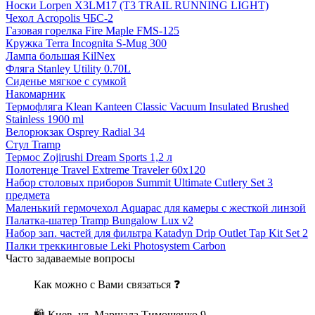
Носки Lorpen X3LM17 (T3 TRAIL RUNNING LIGHT)
Чехол Acropolis ЧБС-2
Газовая горелка Fire Maple FMS-125
Кружка Terra Incognita S-Mug 300
Лампа большая KilNex
Фляга Stanley Utility 0.70L
Сиденье мягкое с сумкой
Накомарник
Термофляга Klean Kanteen Classic Vacuum Insulated Brushed
Stainless 1900 ml
Велорюкзак Osprey Radial 34
Стул Tramp
Термос Zojirushi Dream Sports 1,2 л
Полотенце Travel Extreme Traveler 60х120
Набор столовых приборов Summit Ultimate Cutlery Set 3
предмета
Маленький гермочехол Aquapac для камеры с жесткой линзой
Палатка-шатер Tramp Bungalow Lux v2
Набор зап. частей для фильтра Katadyn Drip Outlet Tap Kit Set 2
Палки треккинговые Leki Photosystem Carbon
Часто задаваемые вопросы
Как можно с Вами связаться ❓
🛍 Киев, ул. Маршала Тимошенко 9