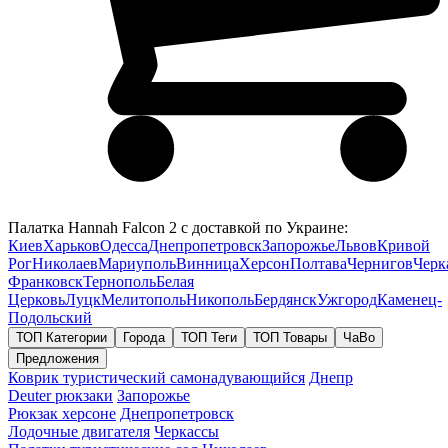
Палатка Hannah Falcon 2 с доставкой по Украине:
Киев
Харьков
Одесса
Днепропетровск
Запорожье
Львов
Кривой
Рог
Николаев
Мариуполь
Винница
Херсон
Полтава
Чернигов
Черк
Франковск
Тернополь
Белая
Церковь
Луцк
Мелитополь
Никополь
Бердянск
Ужгород
Каменец-
Подольский
ТОП Категории
Города
ТОП Теги
ТОП Товары
ЧаВо
Предложения
Коврик туристический самонадувающийся
Днепр
Deuter рюкзаки
Запорожье
Рюкзак херсоне
Днепропетровск
Лодочные двигателя
Черкассы