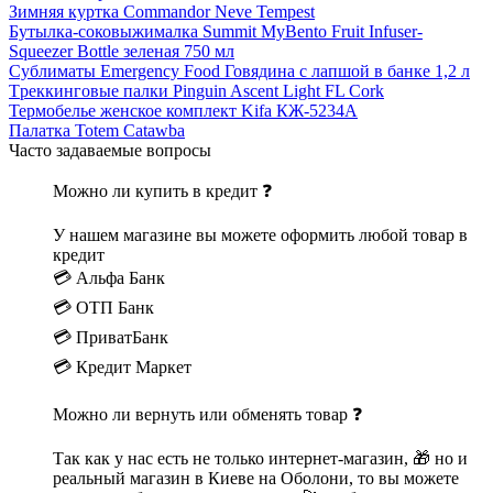
Зимняя куртка Commandor Neve Tempest
Бутылка-соковыжималка Summit MyBento Fruit Infuser-
Squeezer Bottle зеленая 750 мл
Сублиматы Emergency Food Говядина с лапшой в банке 1,2 л
Tреккинговые палки Pinguin Ascent Light FL Cork
Термобелье женское комплект Kifa КЖ-5234А
Палатка Totem Catawba
Часто задаваемые вопросы
Можно ли купить в кредит ❓
У нашем магазине вы можете оформить любой товар в
кредит
💳 Альфа Банк
💳 ОТП Банк
💳 ПриватБанк
💳 Кредит Маркет
Можно ли вернуть или обменять товар ❓
Так как у нас есть не только интернет-магазин, 🎁 но и
реальный магазин в Киеве на Оболони, то вы можете