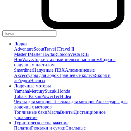
Лодки
Adventure
Scout
Travel I
Travel II
Master I
Master II
Arta
Rubicon
Vesta RIB
HonWave
Лодки с алюминиевым настилом
Лодки с
надувным настилом
Smartliner
Надувные ПВХ
Алюминиевые
Аксессуары для лодок
Транцевые колеса
Якоря и
лебедки
Насосы
Лодочные моторы
Yamaha
Mercury
Suzuki
Honda
Tohatsu
Parsun
PowerTec
Hidea
Чехлы для моторов
Тележки для моторов
Аксессуары для
лодочных моторов
Топливные баки
Масла
Винты
Дистанционное
управление
Туристическое снаряжение
Палатки
Рюкзаки и сумки
Спальные