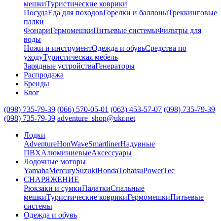
мешки
Туристические коврики
Посуда
Еда для походов
Горелки и баллоны
Треккинговые
палки
Фонари
Гермомешки
Питьевые системы
Фильтры для
воды
Ножи и инструмент
Одежда и обувь
Средства по
уходу
Туристическая мебель
Зарядные устройства
Генераторы
Распродажа
Бренды
Блог
(098) 735-79-39
(066) 570-05-01
(063) 453-57-07
(098) 735-79-39
(098) 735-79-39
adventure_shop@ukr.net
Лодки
Adventure
HonWave
Smartliner
Надувные
ПВХ
Алюминиевые
Аксессуары
Лодочные моторы
Yamaha
Mercury
Suzuki
Honda
Tohatsu
PowerTec
СНАРЯЖЕНИЕ
Рюкзаки и сумки
Палатки
Спальные
мешки
Туристические коврики
Гермомешки
Питьевые
системы
Одежда и обувь