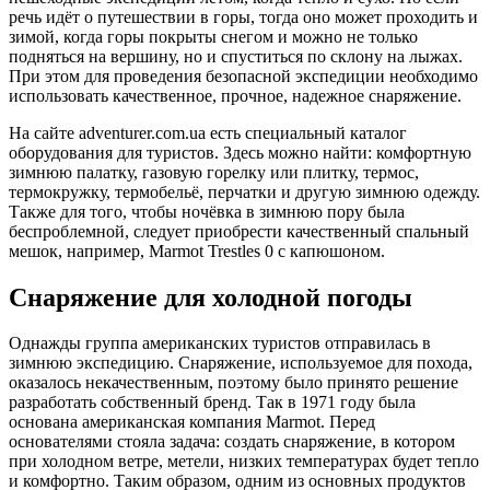
речь идёт о путешествии в горы, тогда оно может проходить и
зимой, когда горы покрыты снегом и можно не только
подняться на вершину, но и спуститься по склону на лыжах.
При этом для проведения безопасной экспедиции необходимо
использовать качественное, прочное, надежное снаряжение.
На сайте adventurer.com.ua есть специальный каталог
оборудования для туристов. Здесь можно найти: комфортную
зимнюю палатку, газовую горелку или плитку, термос,
термокружку, термобельё, перчатки и другую зимнюю одежду.
Также для того, чтобы ночёвка в зимнюю пору была
беспроблемной, следует приобрести качественный спальный
мешок, например, Marmot Trestles 0 с капюшоном.
Снаряжение для холодной погоды
Однажды группа американских туристов отправилась в
зимнюю экспедицию. Снаряжение, используемое для похода,
оказалось некачественным, поэтому было принято решение
разработать собственный бренд. Так в 1971 году была
основана американская компания Marmot. Перед
основателями стояла задача: создать снаряжение, в котором
при холодном ветре, метели, низких температурах будет тепло
и комфортно. Таким образом, одним из основных продуктов