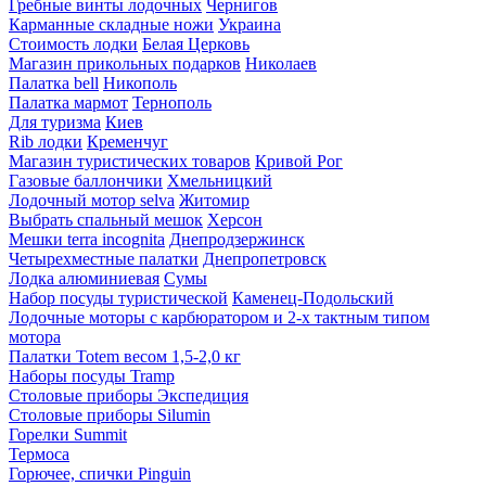
Гребные винты лодочных
Чернигов
Карманные складные ножи
Украина
Стоимость лодки
Белая Церковь
Магазин прикольных подарков
Николаев
Палатка bell
Никополь
Палатка мармот
Тернополь
Для туризма
Киев
Rib лодки
Кременчуг
Магазин туристических товаров
Кривой Рог
Газовые баллончики
Хмельницкий
Лодочный мотор selva
Житомир
Выбрать спальный мешок
Херсон
Мешки terra incognita
Днепродзержинск
Четырехместные палатки
Днепропетровск
Лодка алюминиевая
Сумы
Набор посуды туристической
Каменец-Подольский
Лодочные моторы с карбюратором и 2-х тактным типом
мотора
Палатки Totem весом 1,5-2,0 кг
Наборы посуды Tramp
Столовые приборы Экспедиция
Столовые приборы Silumin
Горелки Summit
Термоса
Горючее, спички Pinguin