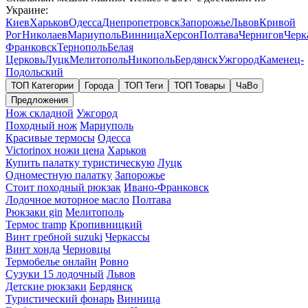
Украине:
Киев
Харьков
Одесса
Днепропетровск
Запорожье
Львов
Кривой
Рог
Николаев
Мариуполь
Винница
Херсон
Полтава
Чернигов
Черк
Франковск
Тернополь
Белая
Церковь
Луцк
Мелитополь
Никополь
Бердянск
Ужгород
Каменец-
Подольский
ТОП Категории
Города
ТОП Теги
ТОП Товары
ЧаВо
Предложения
Нож складной
Ужгород
Походный нож
Мариуполь
Красивые термосы
Одесса
Victorinox ножи цена
Харьков
Купить палатку туристическую
Луцк
Одноместную палатку
Запорожье
Стоит походный рюкзак
Ивано-Франковск
Лодочное моторное масло
Полтава
Рюкзаки gin
Мелитополь
Термос tramp
Кропивницкий
Винт гребной suzuki
Черкассы
Винт хонда
Черновцы
Термобелье онлайн
Ровно
Сузуки 15 лодочный
Львов
Детские рюкзаки
Бердянск
Туристический фонарь
Винница