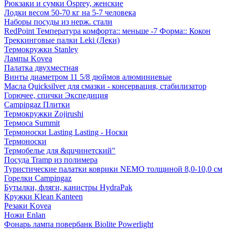
Рюкзаки и сумки Osprey, женские
Лодки весом 50-70 кг на 5-7 человека
Наборы посуды из нерж. стали
RedPoint Температура комфорта:: меньше -7 Форма:: Кокон
Треккинговые палки Leki (Леки)
Термокружки Stanley
Лампы Kovea
Палатка двухместная
Винты диаметром 11 5/8 дюймов алюминиевые
Масла Quicksilver для смазки - консервация, стабилизатор
Горючее, спички Экспедиция
Campingaz Плитки
Термокружки Zojirushi
Термоса Summit
Термоноски Lasting Lasting - Носки
Термоноски
Термобелье для &quчинетский"
Посуда Tramp из полимера
Туристические палатки коврики NEMO толщиной 8,0-10,0 см
Горелки Campingaz
Бутылки, фляги, канистры HydraPak
Кружки Klean Kanteen
Резаки Kovea
Ножи Enlan
Фонарь лампа повербанк Biolite Powerlight