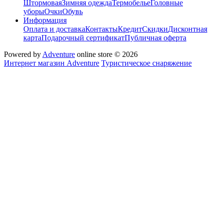
Штормовая
Зимняя одежда
Термобелье
Головные
уборы
Очки
Обувь
Информация
Оплата и доставка
Контакты
Кредит
Скидки
Дисконтная
карта
Подарочный сертификат
Публичная оферта
Powered by
Adventure
online store © 2026
Интернет магазин Adventure
Туристическое снаряжение