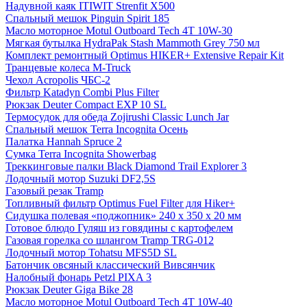
Надувной каяк ITIWIT Strenfit X500
Спальный мешок Pinguin Spirit 185
Масло моторное Motul Outboard Tech 4T 10W-30
Мягкая бутылка HydraPak Stash Mammoth Grey 750 мл
Комплект ремонтный Optimus HIKER+ Extensive Repair Kit
Транцевые колеса M-Truck
Чехол Acropolis ЧБС-2
Фильтр Katadyn Combi Plus Filter
Рюкзак Deuter Compact EXP 10 SL
Термосудок для обеда Zojirushi Classic Lunch Jar
Спальный мешок Terra Incognita Осень
Палатка Hannah Spruce 2
Сумка Terra Incognita Showerbag
Треккинговые палки Black Diamond Trail Explorer 3
Лодочный мотор Suzuki DF2,5S
Газовый резак Tramp
Топливный фильтр Optimus Fuel Filter для Hiker+
Сидушка полевая «поджопник» 240 x 350 х 20 мм
Готовое блюдо Гуляш из говядины с картофелем
Газовая горелка со шлангом Tramp TRG-012
Лодочный мотор Tohatsu MFS5D SL
Батончик овсяный классический Вивсянчик
Налобный фонарь Petzl PIXA 3
Рюкзак Deuter Giga Bike 28
Масло моторное Motul Outboard Tech 4T 10W-40