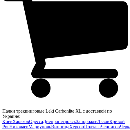
Палки треккинговые Leki Carbonlite XL с доставкой по
Украине:
Киев
Харьков
Одесса
Днепропетровск
Запорожье
Львов
Кривой
Рог
Николаев
Мариуполь
Винница
Херсон
Полтава
Чернигов
Черк