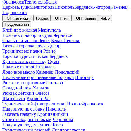
Франковск
Тернополь
Белая
Церковь
Луцк
Мелитополь
Никополь
Бердянск
Ужгород
Каменец-
Подольский
ТОП Категории
Города
ТОП Теги
ТОП Товары
ЧаВо
Предложения
Клей пвх жидкая
Мариуполь
Походный набор посуды
Чернигов
Спальный мешок deuter
Белая Церковь
Газовая горелка kovea
Днепр
Трекинговые палки
Ровно
Горелка туристическая
Бердянск
Купить житкую латку
Сумы
Палатку marmot
Николаев
Лодочное масло
Каменец-Подольский
Необычные оригинальные подарки
Винница
Рюкзаки спортивные
Полтава
Складной нож
Харьков
Рюкзак детский
Одесса
Шатер тент
Кривой Рог
Туристический фильтр очистки
Ивано-Франковск
Надувную пвх лодку
Никополь
Заказать палатку
Кропивницкий
Стоит походный рюкзак
Черновцы
Надувную лодку купить
Киев
Туристический газовый
Днепропетровск