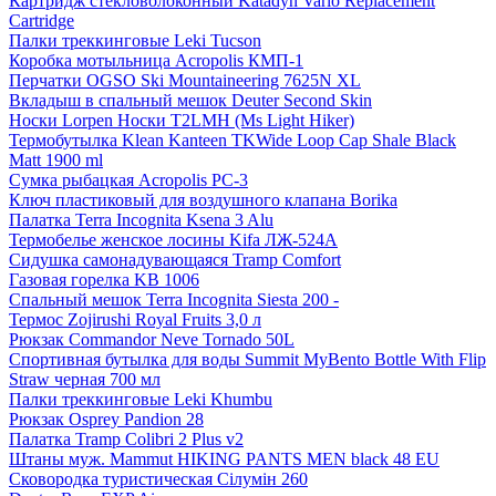
Картридж стекловолоконный Katadyn Vario Replacement
Cartridge
Палки треккинговые Leki Tucson
Коробка мотыльница Acropolis КМП-1
Перчатки OGSO Ski Mountaineering 7625N XL
Вкладыш в спальный мешок Deuter Second Skin
Носки Lorpen Носки T2LMH (Ms Light Hiker)
Термобутылка Klean Kanteen TKWide Loop Cap Shale Black
Matt 1900 ml
Сумка рыбацкая Acropolis РС-3
Ключ пластиковый для воздушного клапана Borika
Палатка Terra Incognita Ksena 3 Alu
Термобелье женское лосины Kifa ЛЖ-524А
Сидушка самонадувающаяся Tramp Comfort
Газовая горелка KB 1006
Спальный мешок Terra Incognita Siesta 200 -
Термос Zojirushi Royal Fruits 3,0 л
Рюкзак Commandor Neve Tornado 50L
Спортивная бутылка для воды Summit MyBento Bottle With Flip
Straw черная 700 мл
Палки треккинговые Leki Khumbu
Рюкзак Osprey Pandion 28
Палатка Tramp Colibri 2 Plus v2
Штаны муж. Mammut HIKING PANTS MEN black 48 EU
Сковородка туристическая Сілумін 260