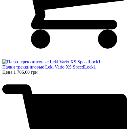
Палки треккинговые Leki Vario XS SpeedLock1
Цена:
1 706,60 грн