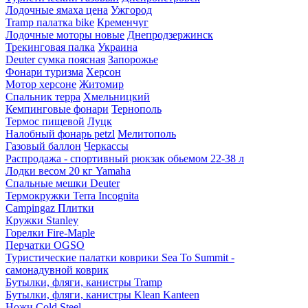
Лодочные ямаха цена
Ужгород
Tramp палатка bike
Кременчуг
Лодочные моторы новые
Днепродзержинск
Трекинговая палка
Украина
Deuter сумка поясная
Запорожье
Фонари туризма
Херсон
Мотор херсоне
Житомир
Спальник терра
Хмельницкий
Кемпинговые фонари
Тернополь
Термос пищевой
Луцк
Налобный фонарь petzl
Мелитополь
Газовый баллон
Черкассы
Распродажа - спортивный рюкзак обьемом 22-38 л
Лодки весом 20 кг Yamaha
Спальные мешки Deuter
Термокружки Terra Incognita
Campingaz Плитки
Кружки Stanley
Горелки Fire-Maple
Перчатки OGSO
Туристические палатки коврики Sea To Summit -
самонадувной коврик
Бутылки, фляги, канистры Tramp
Бутылки, фляги, канистры Klean Kanteen
Ножи Cold Steel