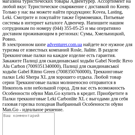
магазина туристических товары Адвентурер. Ассортимент на
любой вкус Туристическое снаряжение с доставкой по Киеву.
Только у нас вы можете найти продукцию: Kovea, Lasting,
Leki. Смотрите и покупайте также Гермомешки, Питьевые
системы в интернет каталоге Адвенчер. Напишите нашим
сотрудникам по номеру (044) 355-05-25 и мы оперативно
доставим проживающим в регионах: Сумы, Хмельницкий,
Ровно.
В электронном шопе
adventurer.com.ua
найдете все нужное для
туризма от известных компаний Rosle, Jialitte. В разделе
Треккинговые палки на каждое изделие есть гарантия.
Закажите Палиці для скандинавської ходьби Gabel Nordic Revo
Alu Carbon (7009351340000), Палиці для скандинавської
ходьби Gabel Ritmo Green (7008350760000), Треккинговые
палки Leki Sherpa XL для хорошего отдыха. Любой товар
серии Треккинговые палки молниеносно отправится в
Никополь или небольшой город. Для вас есть возможность
Особенности обуви Man.Go купить в кредит. Приобретите в
Палки треккинговые Leki Carbonlite XL с выгодами для себя
газовая горелка походная Выбранный Особенности обуви
Man.Go - идеальное решение.