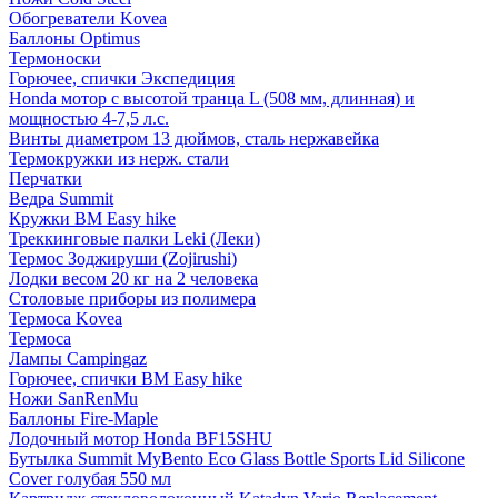
Обогреватели Kovea
Баллоны Optimus
Термоноски
Горючее, спички Экспедиция
Honda мотор с высотой транца L (508 мм, длинная) и
мощностью 4-7,5 л.с.
Винты диаметром 13 дюймов, сталь нержавейка
Термокружки из нерж. стали
Перчатки
Ведра Summit
Кружки BM Easy hike
Треккинговые палки Leki (Леки)
Термос Зоджируши (Zojirushi)
Лодки весом 20 кг на 2 человека
Столовые приборы из полимера
Термоса Kovea
Термоса
Лампы Campingaz
Горючее, спички BM Easy hike
Ножи SanRenMu
Баллоны Fire-Maple
Лодочный мотор Honda BF15SHU
Бутылка Summit MyBento Eco Glass Bottle Sports Lid Silicone
Cover голубая 550 мл