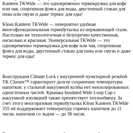
Kanteen TKWide — это одновременно термокружка для кофе
или чая, спортивная фляга для воды, двустенный стакан для
пива или смузи и даже термос для еды!
Klean Kanteen TKWide — невероятно удобная
многофункциональная термобутылка из нержавеющей стали.
Настолько же технологичная и безупречно качественная,
насколько и красивая. Универсальная TKWide — это
одновременно термокружка для кофе или чая, спортивная
фляга для воды, двустенный стакан для пива или смузи и даже
термос для еды!
Конструкция Climate Lock с внутренней пунктирной резьбой
TK Closure™ гарантирует долгое сохранение температуры
напитков: у стальной вакуумной колбы нет неизолированных
одностенных частей. Крышка Insulated Wide Loop Cap с
вакуумной изоляцией также препятствует теплообмену. За
счет этого многоразовая термобутылка Klean Kanteen TKWide
355 ml поддерживает температуру горячих напитков до 11
часов, напитков со льдом — до 38 часов.