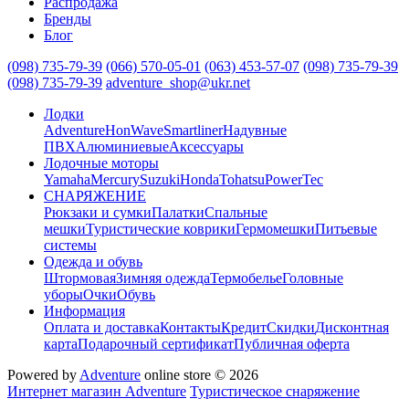
Распродажа
Бренды
Блог
(098) 735-79-39
(066) 570-05-01
(063) 453-57-07
(098) 735-79-39
(098) 735-79-39
adventure_shop@ukr.net
Лодки
Adventure
HonWave
Smartliner
Надувные
ПВХ
Алюминиевые
Аксессуары
Лодочные моторы
Yamaha
Mercury
Suzuki
Honda
Tohatsu
PowerTec
СНАРЯЖЕНИЕ
Рюкзаки и сумки
Палатки
Спальные
мешки
Туристические коврики
Гермомешки
Питьевые
системы
Одежда и обувь
Штормовая
Зимняя одежда
Термобелье
Головные
уборы
Очки
Обувь
Информация
Оплата и доставка
Контакты
Кредит
Скидки
Дисконтная
карта
Подарочный сертификат
Публичная оферта
Powered by
Adventure
online store © 2026
Интернет магазин Adventure
Туристическое снаряжение