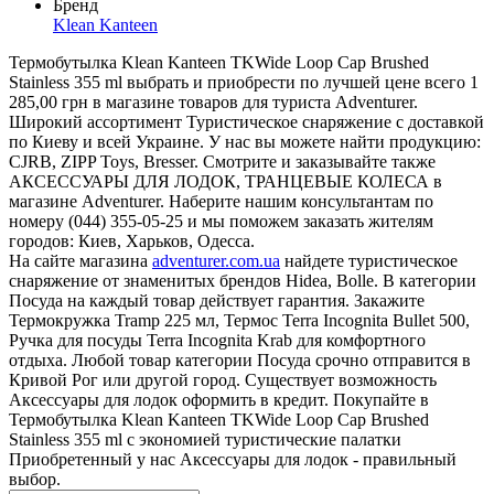
Бренд
Klean Kanteen
Термобутылка Klean Kanteen TKWide Loop Cap Brushed
Stainless 355 ml выбрать и приобрести по лучшей цене всего 1
285,00 грн в магазине товаров для туриста Adventurer.
Широкий ассортимент Туристическое снаряжение с доставкой
по Киеву и всей Украине. У нас вы можете найти продукцию:
CJRB, ZIPP Toys, Bresser. Смотрите и заказывайте также
АКСЕССУАРЫ ДЛЯ ЛОДОК, ТРАНЦЕВЫЕ КОЛЕСА в
магазине Adventurer. Наберите нашим консультантам по
номеру (044) 355-05-25 и мы поможем заказать жителям
городов: Киев, Харьков, Одесса.
На сайте магазина
adventurer.com.ua
найдете туристическое
снаряжение от знаменитых брендов Hidea, Bolle. В категории
Посуда на каждый товар действует гарантия. Закажите
Термокружка Tramp 225 мл, Термос Terra Incognita Bullet 500,
Ручка для посуды Terra Incognita Krab для комфортного
отдыха. Любой товар категории Посуда срочно отправится в
Кривой Рог или другой город. Существует возможность
Аксессуары для лодок оформить в кредит. Покупайте в
Термобутылка Klean Kanteen TKWide Loop Cap Brushed
Stainless 355 ml с экономией туристические палатки
Приобретенный у нас Аксессуары для лодок - правильный
выбор.