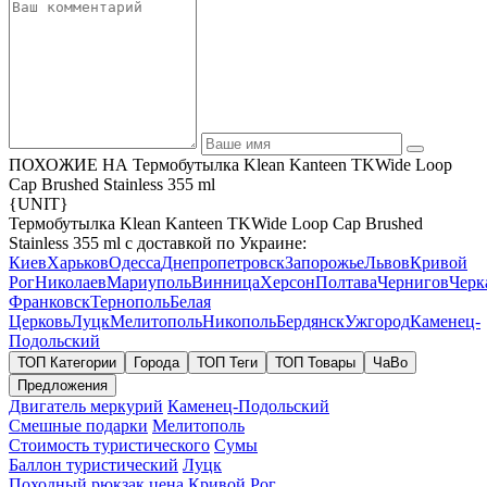
ПОХОЖИЕ НА Термобутылка Klean Kanteen TKWide Loop
Cap Brushed Stainless 355 ml
{UNIT}
Термобутылка Klean Kanteen TKWide Loop Cap Brushed
Stainless 355 ml с доставкой по Украине:
Киев
Харьков
Одесса
Днепропетровск
Запорожье
Львов
Кривой
Рог
Николаев
Мариуполь
Винница
Херсон
Полтава
Чернигов
Черк
Франковск
Тернополь
Белая
Церковь
Луцк
Мелитополь
Никополь
Бердянск
Ужгород
Каменец-
Подольский
ТОП Категории
Города
ТОП Теги
ТОП Товары
ЧаВо
Предложения
Двигатель меркурий
Каменец-Подольский
Смешные подарки
Мелитополь
Стоимость туристического
Сумы
Баллон туристический
Луцк
Походный рюкзак цена
Кривой Рог