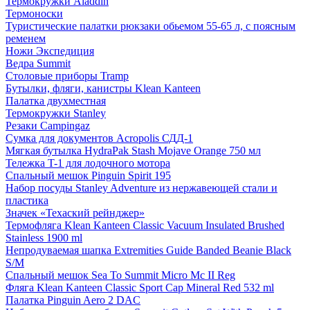
Термокружки Aladdin
Термоноски
Туристические палатки рюкзаки обьемом 55-65 л, с поясным
ременем
Ножи Экспедиция
Ведра Summit
Столовые приборы Tramp
Бутылки, фляги, канистры Klean Kanteen
Палатка двухместная
Термокружки Stanley
Резаки Campingaz
Сумка для документов Acropolis СДД-1
Мягкая бутылка HydraPak Stash Mojave Orange 750 мл
Тележка T-1 для лодочного мотора
Спальный мешок Pinguin Spirit 195
Набор посуды Stanley Adventure из нержавеющей стали и
пластика
Значек «Техаский рейнджер»
Термофляга Klean Kanteen Classic Vacuum Insulated Brushed
Stainless 1900 ml
Непродуваемая шапка Extremities Guide Banded Beanie Black
S/M
Спальный мешок Sea To Summit Micro Mc II Reg
Фляга Klean Kanteen Classic Sport Cap Mineral Red 532 ml
Палатка Pinguin Aero 2 DAC