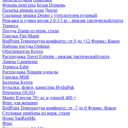
Фонарь petzl pixa
Белая Церковь
Палатка pinguin scout
Днепр
Спальные мешки Deuter с утеплителем пуховый
Рюкзаки и сумки весом 2,0-3,5 кг - рюкзак тактический/охота
Термоса
Посуда Tramp из нерж. стали
Горелки Fire-Maple
RedPoint Температура комфорта:: от 0 до +12 Форма:: Кокон
Наборы посуды Optimus
Обогреватели Kovea
Распродажа Travel Extreme - рюкзак тактический/охота
Лампы Campingaz
Термоса Esbit
Распродажа Noname одежды
Горелки MSR
Баллоны Kovea
Бутылки, фляги, канистры HydraPak
Перчатки OGSO
Master II весом 70+ кг и длиной 400 +
Флис для женщин
RedPoint Температура комфорта:: от -7 до 0 Форма:: Кокон
Столовые приборы из нерж. стали
Ножи SanRenMu
Флис