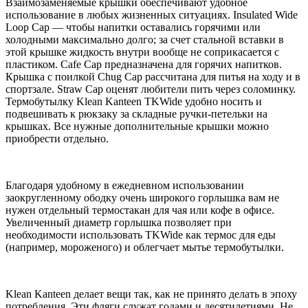
Взаимозаменяемые крышки обеспечивают удобное
использование в любых жизненных ситуациях. Insulated Wide
Loop Cap — чтобы напитки оставались горячими или
холодными максимально долго; за счет стальной вставки в
этой крышке жидкость внутри вообще не соприкасается с
пластиком. Cafe Cap предназначена для горячих напитков.
Крышка с поилкой Chug Cap рассчитана для питья на ходу и в
спортзале. Straw Cap оценят любители пить через соломинку.
Термобутылку Klean Kanteen TKWide удобно носить и
подвешивать к рюкзаку за складные ручки-петельки на
крышках. Все нужные дополнительные крышки можно
приобрести отдельно.
Благодаря удобному в ежедневном использовании
заокругленному ободку очень широкого горлышка вам не
нужен отдельный термостакан для чая или кофе в офисе.
Увеличенный диаметр горлышка позволяет при
необходимости использовать TKWide как термос для еды
(например, мороженого) и облегчает мытье термобутылки.
Klean Kanteen делает вещи так, как не принято делать в эпоху
потребления. Эти фляги служат годами и десятилетиями. Не