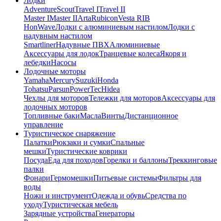
Лодки
Adventure
Scout
Travel I
Travel II
Master I
Master II
Arta
Rubicon
Vesta RIB
HonWave
Лодки с алюминиевым настилом
Лодки с
надувным настилом
Smartliner
Надувные ПВХ
Алюминиевые
Аксессуары для лодок
Транцевые колеса
Якоря и
лебедки
Насосы
Лодочные моторы
Yamaha
Mercury
Suzuki
Honda
Tohatsu
Parsun
PowerTec
Hidea
Чехлы для моторов
Тележки для моторов
Аксессуары для
лодочных моторов
Топливные баки
Масла
Винты
Дистанционное
управление
Туристическое снаряжение
Палатки
Рюкзаки и сумки
Спальные
мешки
Туристические коврики
Посуда
Еда для походов
Горелки и баллоны
Треккинговые
палки
Фонари
Гермомешки
Питьевые системы
Фильтры для
воды
Ножи и инструмент
Одежда и обувь
Средства по
уходу
Туристическая мебель
Зарядные устройства
Генераторы