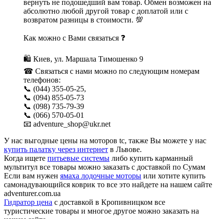
вернуть не подошедший вам товар. Обмен возможен на
абсолютно любой другой товар с доплатой или с
возвратом разницы в стоимости. 💯
Как можно с Вами связаться ❓
🛍 Киев, ул. Маршала Тимошенко 9
☎ Связаться с нами можно по следующим номерам
телефонов:
📞 (044) 355-05-25,
📞 (094) 855-05-73
📞 (098) 735-79-39
📞 (066) 570-05-01
📧 adventure_shop@ukr.net
У нас выгодные цены на моторов tc, также Вы можете у нас
купить палатку через интернет
в Львове.
Когда ищете
питьевые системы
либо купить карманный
мультитул все товары можно заказать с доставкой по Сумам
Если вам нужен
ямаха лодочные моторы
или хотите купить
самонадувающийся коврик то все это найдете на нашем сайте
adventurer.com.ua
Гидратор цена
с доставкой в Кропивницком все
туристические товары и многое другое можно заказать на