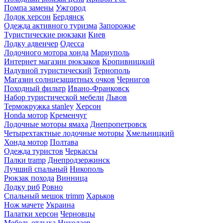
Помпа замены
Ужгород
Лодок херсон
Бердянск
Одежда активного туризма
Запорожье
Туристические рюкзаки
Киев
Лодку адвенчер
Одесса
Лодочного мотора хонда
Мариуполь
Интернет магазин рюкзаков
Кропивницкий
Надувной туристический
Тернополь
Магазин солнцезащитных очков
Чернигов
Походный фильтр
Ивано-Франковск
Набор туристической мебели
Львов
Термокружка stanley
Херсон
Honda мотор
Кременчуг
Лодочные моторы ямаха
Днепропетровск
Четырехтактные лодочные моторы
Хмельницкий
Хонда мотор
Полтава
Одежда туристов
Черкассы
Палки tramp
Днепродзержинск
Лучший спальный
Никополь
Рюкзак похода
Винница
Лодку риб
Ровно
Спальный мешок trimm
Харьков
Нож мачете
Украина
Палатки херсон
Черновцы
Мебель отдыха
Николаев