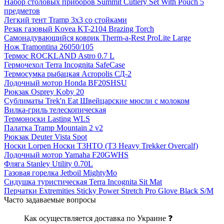
Набор столовых приборов Summit Cutlery Set With Pouch 5
предметов
Легкий тент Tramp 3x3 со стойками
Резак газовый Kovea KT-2104 Brazing Torch
Самонадувающийся коврик Therm-a-Rest ProLite Large
Нож Tramontina 26050/105
Термос ROCKLAND Astro 0.7 L
Гермочехол Terra Incognita SafeCase
Термосумка рыбацкая Acropolis СД-2
Лодочный мотор Honda BF20SHSU
Рюкзак Osprey Koby 20
Сублиматы Trek'n Eat Швейцарские мюсли с молоком
Вилка-гриль телескопическая
Термоноски Lasting WLS
Палатка Tramp Mountain 2 v2
Рюкзак Deuter Vista Spot
Носки Lorpen Носки T3HTO (T3 Heavy Trekker Overcalf)
Лодочный мотор Yamaha F20GWHS
Фляга Stanley Utility 0.70L
Газовая горелка Jetboil MightyMo
Сидушка туристическая Terra Incognita Sit Mat
Перчатки Extremities Sticky Power Stretch Pro Glove Black S/M
Часто задаваемые вопросы
Как осуществляется доставка по Украине ❓