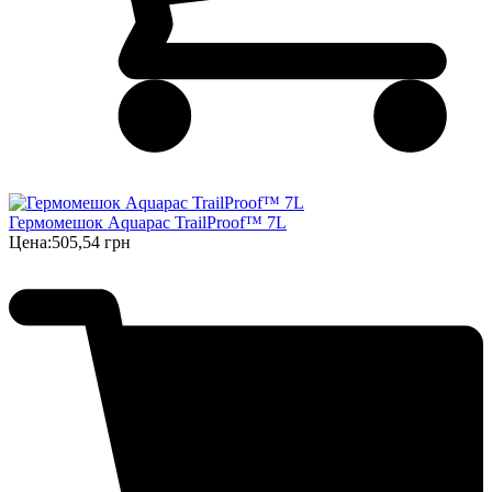
Гермомешок Aquapac TrailProof™ 7L
Цена:
505,54 грн