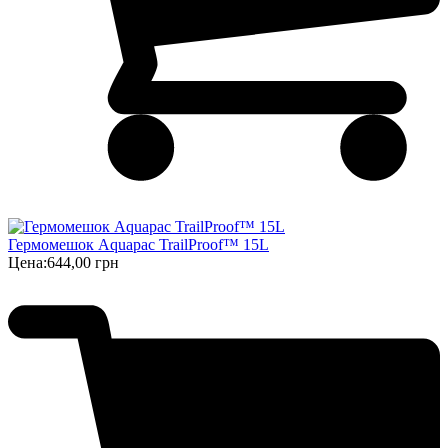
Гермомешок Aquapac TrailProof™ 15L
Цена:
644,00 грн