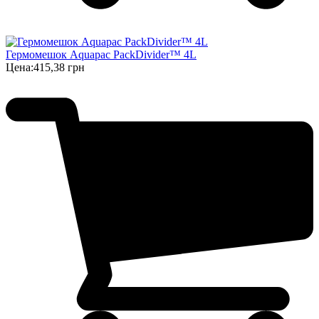
Гермомешок Aquapac PackDivider™ 4L
Цена:
415,38 грн