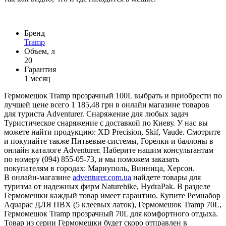
Бренд
Tramp
Объем, л
20
Гарантия
1 месяц
Гермомешок Tramp прозрачный 100L выбрать и приобрести по
лучшей цене всего 1 185,48 грн в онлайн магазине товаров
для туриста Adventurer. Снаряжение для любых задач
Туристическое снаряжение с доставкой по Киеву. У нас вы
можете найти продукцию: XD Precision, Skif, Vaude. Смотрите
и покупайте также Питьевые системы, Горелки и баллоны в
онлайн каталоге Adventurer. Наберите нашим консультантам
по номеру (094) 855-05-73, и мы поможем заказать
покупателям в городах: Мариуполь, Винница, Херсон.
В онлайн-магазине
adventurer.com.ua
найдете товары для
туризма от надежных фирм Naturehike, HydraPak. В разделе
Гермомешки каждый товар имеет гарантию. Купите Ремнабор
Aquapac ДЛЯ ПВХ (5 клеевых латок), Гермомешок Tramp 70L,
Гермомешок Tramp прозрачный 70L для комфортного отдыха.
Товар из серии Гермомешки будет скоро отправлен в