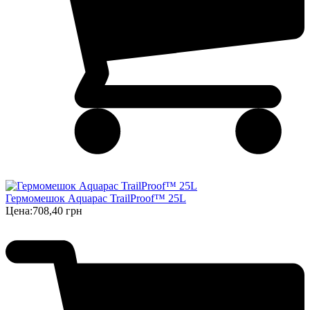
Гермомешок Aquapac TrailProof™ 25L
Цена:
708,40 грн