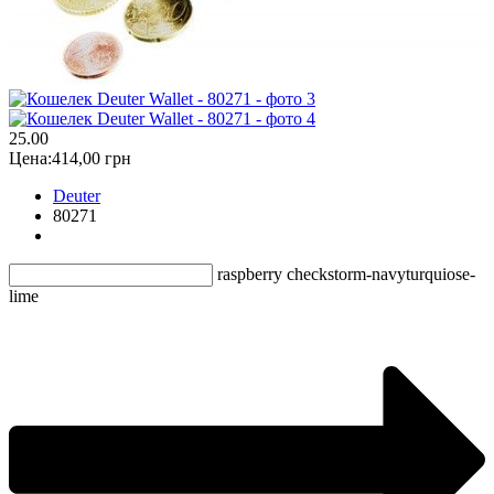
2
5.00
Цена:
414,00 грн
Deuter
80271
raspberry check
storm-navy
turquiose-
lime