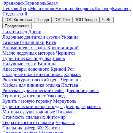
Франковск
Тернополь
Белая
Церковь
Луцк
Мелитополь
Никополь
Бердянск
Ужгород
Каменец-
Подольский
ТОП Категории
Города
ТОП Теги
ТОП Товары
ЧаВо
Предложения
Палатка ред
Днепр
Лодочные двигатели сузуки
Украина
Газовые баллончики
Киев
Алюминиевых лодок
Кропивницкий
Масло лодочных моторов
Чернигов
Туристическая подушка
Львов
Надувные лодки
Винница
Аксессуары лодочного
Кривой Рог
Складные ножи викторинокс
Харьков
Рюкзак туристический цена
Черновцы
Мебель для пикника отдыха
Полтава
Рюкзаки туристические deuter
Днепропетровск
Термос еды интернет
Ужгород
Купить газовую горелку
Мариуполь
Туристический набор посуды
Днепродзержинск
Моторы сузуки лодочные
Николаев
Стоимость спальных
Житомир
Терра инкогнито палатки
Черкассы
Спальник asleep 300
Херсон