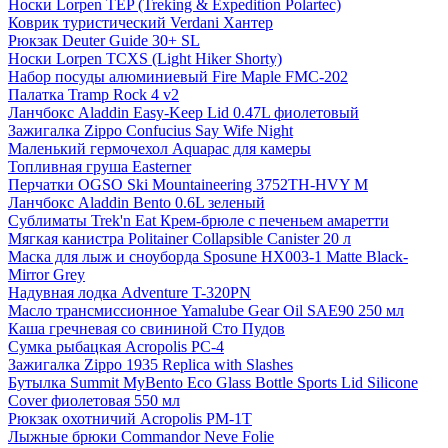
Носки Lorpen TEP (Treking & Expedition Polartec)
Коврик туристический Verdani Хантер
Рюкзак Deuter Guide 30+ SL
Носки Lorpen TCXS (Light Hiker Shorty)
Набор посуды алюминиевый Fire Maple FMC-202
Палатка Tramp Rock 4 v2
Ланчбокс Aladdin Easy-Keep Lid 0.47L фиолетовый
Зажигалка Zippo Confucius Say Wife Night
Маленький гермочехол Aquapac для камеры
Топливная груша Easterner
Перчатки OGSO Ski Mountaineering 3752TH-HVY M
Ланчбокс Aladdin Bento 0.6L зеленый
Сублиматы Trek'n Eat Крем-брюле с печеньем амаретти
Мягкая канистра Politainer Collapsible Canister 20 л
Маска для лыж и сноуборда Sposune HX003-1 Matte Black-
Mirror Grey
Надувная лодка Adventure T-320PN
Масло трансмиссионное Yamalube Gear Oil SAE90 250 мл
Каша гречневая со свининой Сто Пудов
Сумка рыбацкая Acropolis РС-4
Зажигалка Zippo 1935 Replica with Slashes
Бутылка Summit MyBento Eco Glass Bottle Sports Lid Silicone
Cover фиолетовая 550 мл
Рюкзак охотничий Acropolis РМ-1Т
Лыжные брюки Commandor Neve Folie