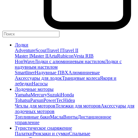
Лодки
Adventure
Scout
Travel I
Travel II
Master I
Master II
Arta
Rubicon
Vesta RIB
HonWave
Лодки с алюминиевым настилом
Лодки с
надувным настилом
Smartliner
Надувные ПВХ
Алюминиевые
Аксессуары для лодок
Транцевые колеса
Якоря и
лебедки
Насосы
Лодочные моторы
Yamaha
Mercury
Suzuki
Honda
Tohatsu
Parsun
PowerTec
Hidea
Чехлы для моторов
Тележки для моторов
Аксессуары для
лодочных моторов
Топливные баки
Масла
Винты
Дистанционное
управление
Туристическое снаряжение
Палатки
Рюкзаки и сумки
Спальные