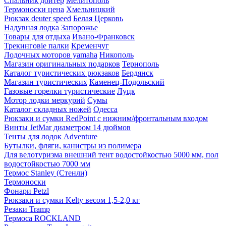
Спальник дойтер
Мелитополь
Термоноски цена
Хмельницкий
Рюкзак deuter speed
Белая Церковь
Надувная лодка
Запорожье
Товары для отдыха
Ивано-Франковск
Трекинговіе палки
Кременчуг
Лодочных моторов yamaha
Никополь
Магазин оригинальных подарков
Тернополь
Каталог туристических рюкзаков
Бердянск
Магазин туристических
Каменец-Подольский
Газовые горелки туристические
Луцк
Мотор лодки меркурий
Сумы
Каталог складных ножей
Одесса
Рюкзаки и сумки RedPoint с нижним/фронтальным входом
Винты JetMar диаметром 14 дюймов
Тенты для лодок Adventure
Бутылки, фляги, канистры из полимера
Для велотуризма внешний тент водостойкостью 5000 мм, пол
водостойкостью 7000 мм
Термос Stanley (Стенли)
Термоноски
Фонари Petzl
Рюкзаки и сумки Kelty весом 1,5-2,0 кг
Резаки Tramp
Термоса ROCKLAND