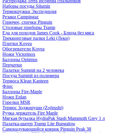
Распродажа Terra Incognita спальников
Наборы посуды Silumin
Термокружки Экспедиция
Резаки Campingaz
Горючее, спички Pinguin
Столовые приборы Tramp
Еда для походов James Cook - Блюда без мяса
Треккинговые палки Leki (Леки)
Плитки Kovea
Обогреватели Kovea
Ножи Victorinox
Баллоны Optimus
Перчатки
Палатки Summit на 2 человека
Посуда Summit из полимера
Термоса Klean Kanteen
Флис
Баллоны Fire-Maple
Ножи Enlan
Горелки MSR
Термос Зоджируши (Zojirushi)
Ручка держатель Fire Maple
Мягкая бутылка HydraPak Stash Mammoth Grey 1 л
Палатка-шатер Tramp Lite Bungalow
Самонадувающийся коврик Pinguin Peak 38