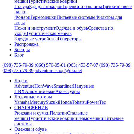
мешки
Туристические коврики
Посуда
Еда для походов
Горелки и баллоны
Треккинговые
палки
Фонари
Гермомешки
Питьевые системы
Фильтры для
воды
Ножи и инструмент
Одежда и обувь
Средства по
уходу
Туристическая мебель
Зарядные устройства
Генераторы
Распродажа
Бренды
Блог
(098) 735-79-39
(066) 570-05-01
(063) 453-57-07
(098) 735-79-39
(098) 735-79-39
adventure_shop@ukr.net
Лодки
Adventure
HonWave
Smartliner
Надувные
ПВХ
Алюминиевые
Аксессуары
Лодочные моторы
Yamaha
Mercury
Suzuki
Honda
Tohatsu
PowerTec
СНАРЯЖЕНИЕ
Рюкзаки и сумки
Палатки
Спальные
мешки
Туристические коврики
Гермомешки
Питьевые
системы
Одежда и обувь