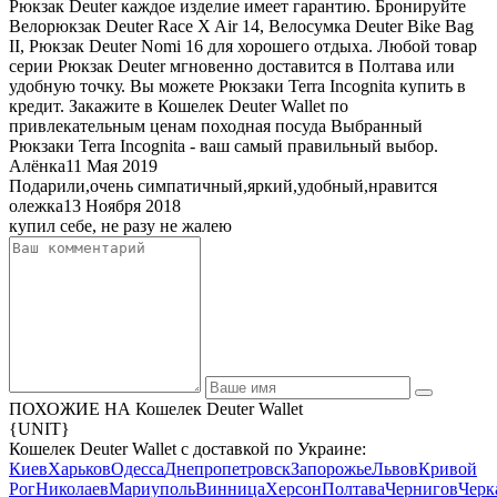
Рюкзак Deuter каждое изделие имеет гарантию. Бронируйте
Велорюкзак Deuter Race X Air 14, Велосумка Deuter Bike Bag
II, Рюкзак Deuter Nomi 16 для хорошего отдыха. Любой товар
серии Рюкзак Deuter мгновенно доставится в Полтава или
удобную точку. Вы можете Рюкзаки Terra Incognita купить в
кредит. Закажите в Кошелек Deuter Wallet по
привлекательным ценам походная посуда Выбранный
Рюкзаки Terra Incognita - ваш самый правильный выбор.
Алёнка
11 Мая 2019
Подарили,очень симпатичный,яркий,удобный,нравится
олежка
13 Ноября 2018
купил себе, не разу не жалею
ПОХОЖИЕ НА Кошелек Deuter Wallet
{UNIT}
Кошелек Deuter Wallet с доставкой по Украине:
Киев
Харьков
Одесса
Днепропетровск
Запорожье
Львов
Кривой
Рог
Николаев
Мариуполь
Винница
Херсон
Полтава
Чернигов
Черк